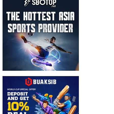
Silswal
,
Wylie
Wiratanu
Ningrat