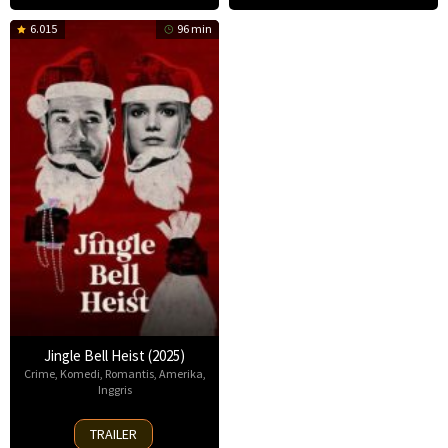
6.015
96 min
Jingle Bell Heist (2025)
Crime
,
Komedi
,
Romantis
,
Amerika
,
Inggris
25
TRAILER
Nov