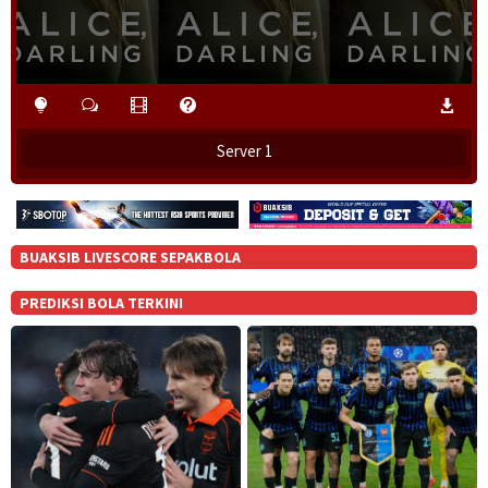
o
w
.
Server 1
BUAKSIB LIVESCORE SEPAKBOLA
PREDIKSI BOLA TERKINI