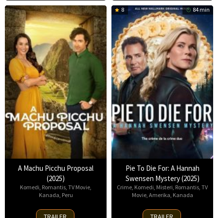
8
84 min
A Machu Picchu Proposal
Pie To Die For: A Hannah
(2025)
Swensen Mystery (2025)
Komedi
,
Romantis
,
TV Movie
,
Crime
,
Komedi
,
Misteri
,
Romantis
,
TV
Kanada
,
Peru
Movie
,
Amerika
,
Kanada
28
22
TRAILER
TRAILER