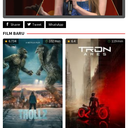
Sharer
Tweet
WhatsApp
FILM BARU
6.734
102 min
6.4
119 min