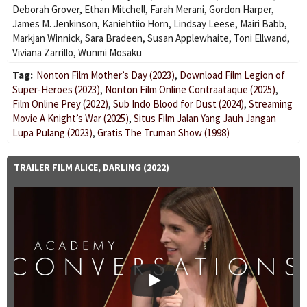
Deborah Grover
,
Ethan Mitchell
,
Farah Merani
,
Gordon Harper
,
James M. Jenkinson
,
Kaniehtiio Horn
,
Lindsay Leese
,
Mairi Babb
,
Markjan Winnick
,
Sara Bradeen
,
Susan Applewhaite
,
Toni Ellwand
,
Viviana Zarrillo
,
Wunmi Mosaku
Tag:
Nonton Film Mother’s Day (2023)
,
Download Film Legion of
Super-Heroes (2023)
,
Nonton Film Online Contraataque (2025)
,
Film Online Prey (2022)
,
Sub Indo Blood for Dust (2024)
,
Streaming
Movie A Knight’s War (2025)
,
Situs Film Jalan Yang Jauh Jangan
Lupa Pulang (2023)
,
Gratis The Truman Show (1998)
TRAILER FILM ALICE, DARLING (2022)