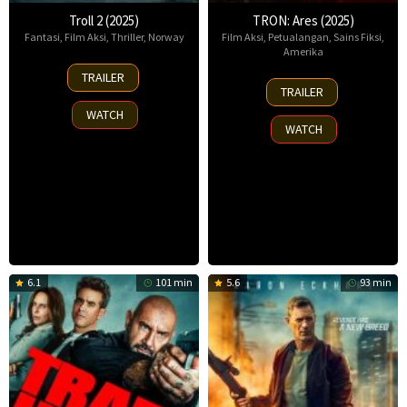
Troll 2 (2025)
TRON: Ares (2025)
Fantasi
,
Film Aksi
,
Thriller
,
Norway
Film Aksi
,
Petualangan
,
Sains Fiksi
,
Amerika
30
TRAILER
8
Nov
TRAILER
Oct
2025
WATCH
2025
WATCH
6.1
101 min
5.6
93 min