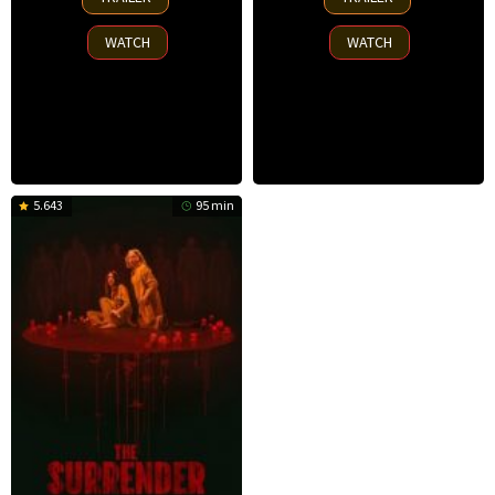
Jun
Jun
2025
2025
WATCH
WATCH
5.643
95 min