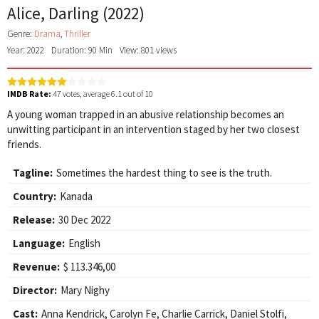
Alice, Darling (2022)
Genre:
Drama
,
Thriller
Year: 2022
Duration: 90 Min
View: 801 views
IMDB Rate:
47
votes, average
6.1
out of 10
A young woman trapped in an abusive relationship becomes an
unwitting participant in an intervention staged by her two closest
friends.
Tagline:
Sometimes the hardest thing to see is the truth.
Country:
Kanada
Release:
30 Dec 2022
Language:
English
Revenue:
$ 113.346,00
Director:
Mary Nighy
Cast:
Anna Kendrick
,
Carolyn Fe
,
Charlie Carrick
,
Daniel Stolfi
,