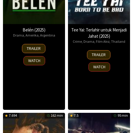
Belén (2025)
Tee Yai: Terlahir untuk Menjadi
Drama
,
Amerika
,
Argentina
Jahat (2025)
Crime
,
Drama
,
Film Aksi
,
Thailand
18
TRAILER
Sep
13
TRAILER
2025
Nov
WATCH
2025
WATCH
7.694
162 min
7.5
95 min