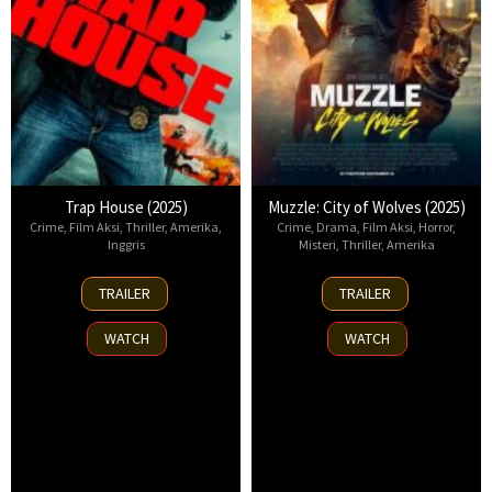
Trap House (2025)
Muzzle: City of Wolves (2025)
Crime
,
Film Aksi
,
Thriller
,
Amerika
,
Crime
,
Drama
,
Film Aksi
,
Horror
,
Inggris
Misteri
,
Thriller
,
Amerika
14
13
TRAILER
TRAILER
Nov
Nov
2025
2025
WATCH
WATCH