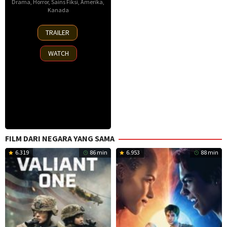
Drama
,
Horror
,
Sains Fiksi
,
Amerika
,
Kanada
17
TRAILER
Oct
2025
WATCH
FILM DARI NEGARA YANG SAMA
6.319
86 min
6.953
88 min