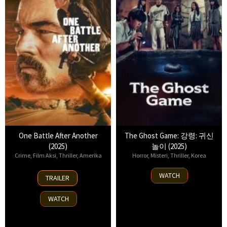
One Battle After Another
The Ghost Game: 강령: 귀신
(2025)
놀이 (2025)
Crime
,
Film Aksi
,
Thriller
,
Amerika
Horror
,
Misteri
,
Thriller
,
Korea
23
6
WATCH
TRAILER
Sep
Aug
2025
2025
WATCH