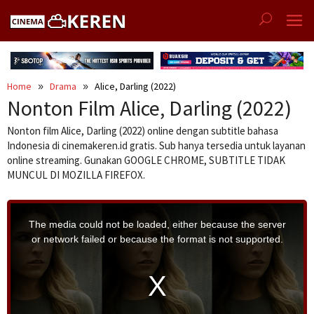
Skip
to
content
Home
Drama
Alice, Darling (2022)
Nonton Film Alice, Darling (2022)
Nonton film Alice, Darling (2022) online dengan subtitle bahasa
Indonesia di cinemakeren.id gratis. Sub hanya tersedia untuk layanan
online streaming. Gunakan GOOGLE CHROME, SUBTITLE TIDAK
MUNCUL DI MOZILLA FIREFOX.
T
h
i
The media could not be loaded, either because the server
s
i
or network failed or because the format is not supported.
s
a
m
o
d
a
l
w
i
n
d