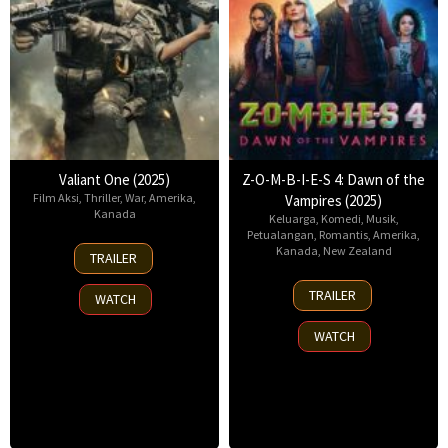
Valiant One (2025)
Z-O-M-B-I-E-S 4: Dawn of the
Film Aksi
,
Thriller
,
War
,
Amerika
,
Vampires (2025)
Kanada
Keluarga
,
Komedi
,
Musik
,
Petualangan
,
Romantis
,
Amerika
,
30
Kanada
,
New Zealand
TRAILER
Jan
10
2025
TRAILER
WATCH
Jul
2025
WATCH