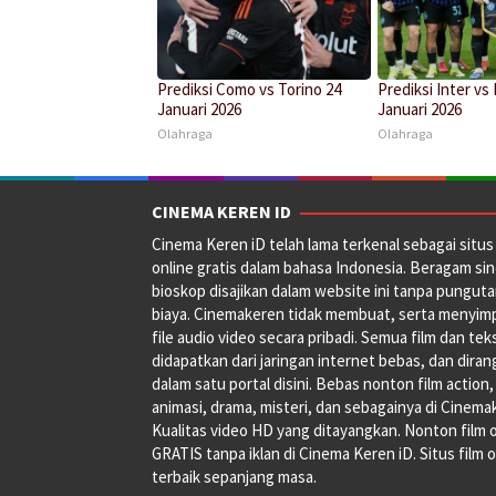
Prediksi Como vs Torino 24
Prediksi Inter vs 
Januari 2026
Januari 2026
Olahraga
Olahraga
CINEMA KEREN ID
Cinema Keren iD telah lama terkenal sebagai situs 
online gratis dalam bahasa Indonesia. Beragam si
bioskop disajikan dalam website ini tanpa pungut
biaya. Cinemakeren tidak membuat, serta menyim
file audio video secara pribadi. Semua film dan tek
didapatkan dari jaringan internet bebas, dan dira
dalam satu portal disini. Bebas nonton film action,
animasi, drama, misteri, dan sebagainya di Cinema
Kualitas video HD yang ditayangkan. Nonton film 
GRATIS tanpa iklan di Cinema Keren iD. Situs film o
terbaik sepanjang masa.