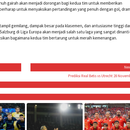
nuh gairah akan menjadi dorongan bagi kedua tim untuk memberikan
 berharap untuk menyaksikan pertandingan yang penuh dengan gol, dram
ampil gemilang, dampak besar pada klasemen, dan antusiasme tinggi dar
lzburg di Liga Europa akan menjadi salah satu laga yang sangat dinanti
ksikan bagaimana kedua tim bertarung untuk meraih kemenangan.
Nex
Prediksi Real Betis vs Utrecht 28 Novem