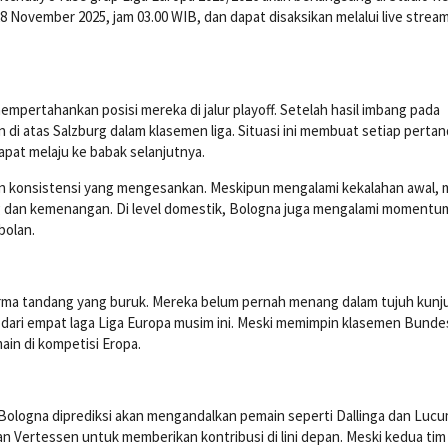
 28 November 2025, jam 03.00 WIB, dan dapat disaksikan melalui live stream
mpertahankan posisi mereka di jalur playoff. Setelah hasil imbang pada
di atas Salzburg dalam klasemen liga. Situasi ini membuat setiap perta
apat melaju ke babak selanjutnya.
n konsistensi yang mengesankan. Meskipun mengalami kekalahan awal, 
g dan kemenangan. Di level domestik, Bologna juga mengalami momentu
bolan.
erforma tandang yang buruk. Mereka belum pernah menang dalam tujuh kun
an dari empat laga Liga Europa musim ini. Meski memimpin klasemen Bunde
ain di kompetisi Eropa.
 Bologna diprediksi akan mengandalkan pemain seperti Dallinga dan Lucu
 Vertessen untuk memberikan kontribusi di lini depan. Meski kedua tim