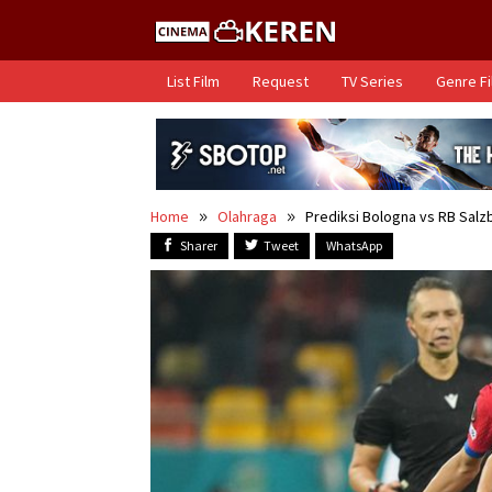
Skip
to
content
List Film
Request
TV Series
Genre F
Home
Olahraga
Prediksi Bologna vs RB Sal
Sharer
Tweet
WhatsApp