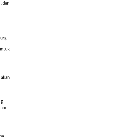
l dan
urg.
untuk
, akan
ng
alam
rma