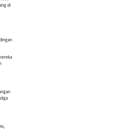
ing di
ndingan
mereka
m
jungan
sliga
mi,