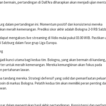
n bermain, pertandingan di Dall’Ara diharapkan akan menjadi ujian menta
burg dalam pertandingan ini. Momentum positif dan konsistensi mereka
an meraih kemenangan. Prediksi skor akhir adalah Bologna 2-0 RB Salzb
pat mengakses live streaming di Vidio mulai pukul 03.00 WIB. Pastikan 
 Salzburg dalam fase grup Liga Europa.
urg
jadi kunci utama bagi kedua tim. Bologna, yang akan bermain di kandang
ter untuk meraih kemenangan. Mereka kemungkinan akan fokus pada
n pertahanan lawan.
orma tandang mereka. Strategi defensif yang solid dan pemanfaatan pelua
oin di markas Bologna. Pelatih kedua tim akan memiliki peran penting d
awan.
besar dalam menentukan hasil akhir pertandingan. Konsistensi dan perfo