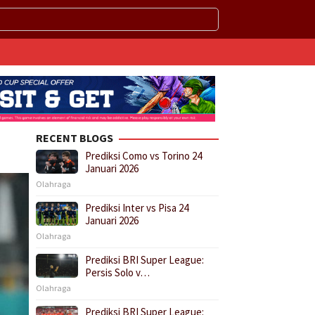
RECENT BLOGS
Prediksi Como vs Torino 24
Januari 2026
Olahraga
Prediksi Inter vs Pisa 24
Januari 2026
Olahraga
Prediksi BRI Super League:
Persis Solo v…
Olahraga
Prediksi BRI Super League: