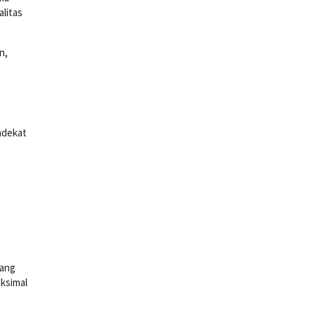
alitas
n,
ndekat
lang
aksimal