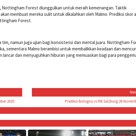
 Nottingham Forest diunggulkan untuk meraih kemenangan. Taktik
kan membuat mereka sulit untuk dikalahkan oleh Malmo. Prediksi skor a
ttingham Forest.
 tim, namun juga ujian bagi konsistensi dan mental juara. Nottingham Fo
ka, sementara Malmo berambisi untuk membalikkan keadaan dan mencuri
alan lancar dan menyuguhkan hiburan yang memuaskan bagi para penggem
Nex
mber 2025
Prediksi Bologna vs RB Salzburg 28 Novem