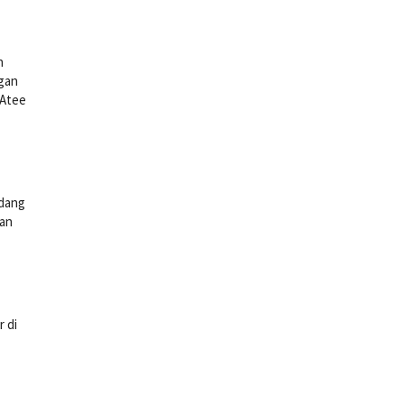
n
ngan
cAtee
edang
lan
 di