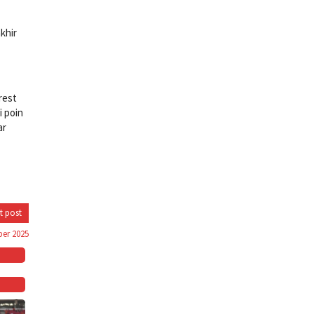
khir
rest
 poin
ar
t post
ber 2025