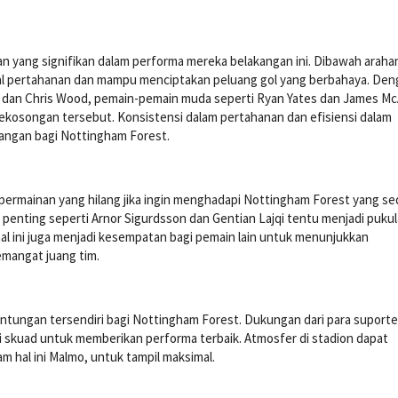
 yang signifikan dalam performa mereka belakangan ini. Dibawah araha
 hal pertahanan dan mampu menciptakan peluang gol yang berbahaya. De
na dan Chris Wood, pemain-pemain muda seperti Ryan Yates dan James M
kosongan tersebut. Konsistensi dalam pertahanan dan efisiensi dalam
angan bagi Nottingham Forest.
 permainan yang hilang jika ingin menghadapi Nottingham Forest yang s
penting seperti Arnor Sigurdsson dan Gentian Lajqi tentu menjadi puku
hal ini juga menjadi kesempatan bagi pemain lain untuk menunjukkan
mangat juang tim.
ntungan tersendiri bagi Nottingham Forest. Dukungan dari para suporter
i skuad untuk memberikan performa terbaik. Atmosfer di stadion dapat
 hal ini Malmo, untuk tampil maksimal.