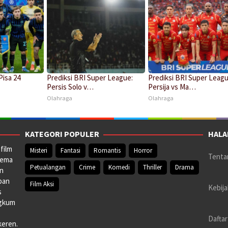
Pisa 24
Prediksi BRI Super League:
Prediksi BRI Super Leagu
Persis Solo v…
Persija vs Ma…
Olahraga
Olahraga
KATEGORI POPULER
HALA
film
Misteri
Fantasi
Romantis
Horror
Tenta
nema
Petualangan
Crime
Komedi
Thriller
Drama
an
pan
Film Aksi
Kebija
s
ngkum
Daftar
keren.