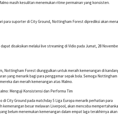
Malmo masih kesulitan menemukan ritme permainan yang konsisten.
 para suporter di City Ground, Nottingham Forest diprediksi akan men
apat disaksikan melalui live streaming di Vidio pada Jumat, 28 Novembe
im, Nottingham Forest diunggulkan untuk meraih kemenangan di kandan
buran yang menarik bagi para penggemar sepak bola. Semoga Nottingham
 mereka dan meraih kemenangan atas Malmo.
Malmo: Menguji Konsistensi dan Performa Tim
 di City Ground pada matchday 5 Liga Europa menarik perhatian para
lah kemenangan besar melawan Liverpool, akan mencoba mempertahank
 yang belum menemukan kemenangan dalam empat laga terakhirnya akan