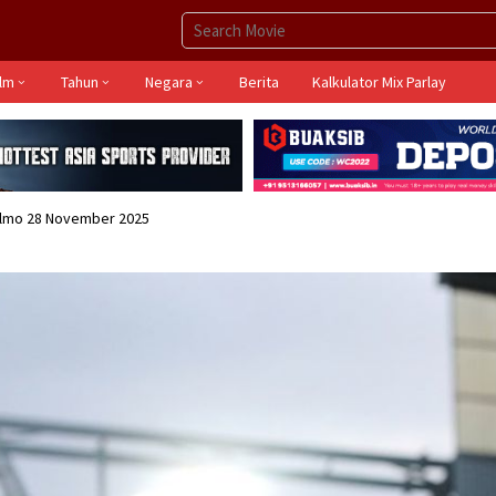
ilm
Tahun
Negara
Berita
Kalkulator Mix Parlay
almo 28 November 2025