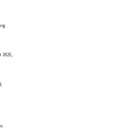
ang
r 2025,
g.
an