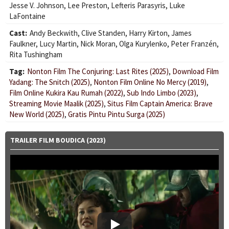
Jesse V. Johnson
,
Lee Preston
,
Lefteris Parasyris
,
Luke
LaFontaine
Cast:
Andy Beckwith
,
Clive Standen
,
Harry Kirton
,
James
Faulkner
,
Lucy Martin
,
Nick Moran
,
Olga Kurylenko
,
Peter Franzén
,
Rita Tushingham
Tag:
Nonton Film The Conjuring: Last Rites (2025)
,
Download Film
Yadang: The Snitch (2025)
,
Nonton Film Online No Mercy (2019)
,
Film Online Kukira Kau Rumah (2022)
,
Sub Indo Limbo (2023)
,
Streaming Movie Maalik (2025)
,
Situs Film Captain America: Brave
New World (2025)
,
Gratis Pintu Pintu Surga (2025)
TRAILER FILM BOUDICA (2023)