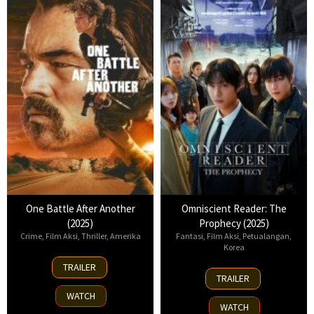
One Battle After Another
Omniscient Reader: The
(2025)
Prophecy (2025)
Crime
,
Film Aksi
,
Thriller
,
Amerika
Fantasi
,
Film Aksi
,
Petualangan
,
Korea
23
TRAILER
23
Sep
TRAILER
Jul
2025
WATCH
2025
WATCH