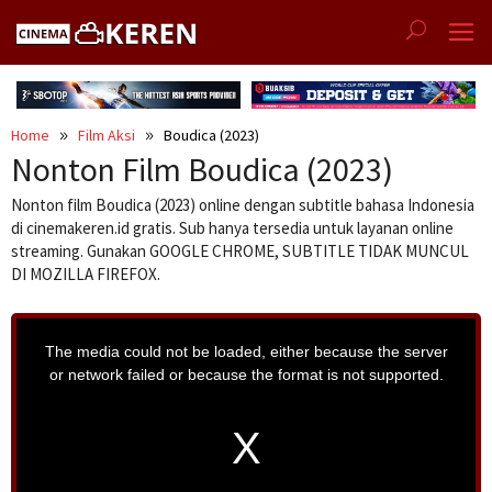
Skip
to
content
Home
Film Aksi
Boudica (2023)
Nonton Film Boudica (2023)
Nonton film Boudica (2023) online dengan subtitle bahasa Indonesia
di cinemakeren.id gratis. Sub hanya tersedia untuk layanan online
streaming. Gunakan GOOGLE CHROME, SUBTITLE TIDAK MUNCUL
DI MOZILLA FIREFOX.
T
h
i
The media could not be loaded, either because the server
s
i
or network failed or because the format is not supported.
s
a
m
o
d
a
l
w
i
n
d