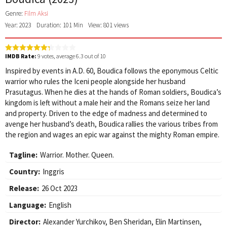
Genre:
Film Aksi
Year: 2023
Duration: 101 Min
View: 801 views
IMDB Rate:
9
votes, average
6.3
out of 10
Inspired by events in A.D. 60, Boudica follows the eponymous Celtic
warrior who rules the Iceni people alongside her husband
Prasutagus. When he dies at the hands of Roman soldiers, Boudica’s
kingdom is left without a male heir and the Romans seize her land
and property. Driven to the edge of madness and determined to
avenge her husband’s death, Boudica rallies the various tribes from
the region and wages an epic war against the mighty Roman empire.
Tagline:
Warrior. Mother. Queen.
Country:
Inggris
Release:
26 Oct 2023
Language:
English
Director:
Alexander Yurchikov
,
Ben Sheridan
,
Elin Martinsen
,