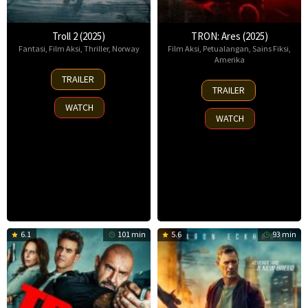
Troll 2 (2025)
TRON: Ares (2025)
Fantasi
,
Film Aksi
,
Thriller
,
Norway
Film Aksi
,
Petualangan
,
Sains Fiksi
,
Amerika
30
TRAILER
8
Nov
TRAILER
Oct
2025
WATCH
2025
WATCH
6.1
101 min
5.6
93 min