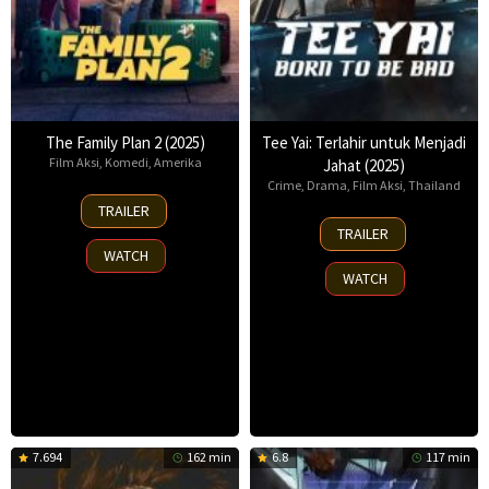
The Family Plan 2 (2025)
Tee Yai: Terlahir untuk Menjadi
Film Aksi
,
Komedi
,
Amerika
Jahat (2025)
Crime
,
Drama
,
Film Aksi
,
Thailand
11
TRAILER
Nov
13
TRAILER
2025
Nov
WATCH
2025
WATCH
7.694
162 min
6.8
117 min