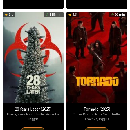
7.1
115 min
5.6
91 min
28 Years Later (2025)
Tornado (2025)
Horror
,
Sains Fiksi
,
Thriller
,
Amerika
,
Crime
,
Drama
,
Film Aksi
,
Thriller
,
Inggris
Amerika
,
Inggris
18
30