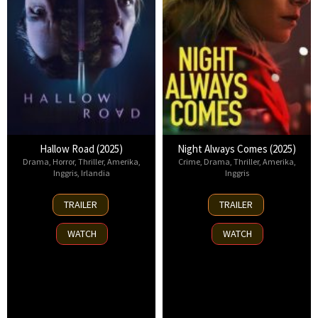
Hallow Road (2025)
Night Always Comes (2025)
Drama
,
Horror
,
Thriller
,
Amerika
,
Crime
,
Drama
,
Thriller
,
Amerika
,
Inggris
,
Irlandia
Inggris
16
15
TRAILER
TRAILER
Apr
Aug
2025
2025
WATCH
WATCH