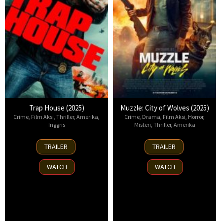
Trap House (2025)
Muzzle: City of Wolves (2025)
Crime
,
Film Aksi
,
Thriller
,
Amerika
,
Crime
,
Drama
,
Film Aksi
,
Horror
,
Inggris
Misteri
,
Thriller
,
Amerika
14
13
TRAILER
TRAILER
Nov
Nov
2025
2025
WATCH
WATCH