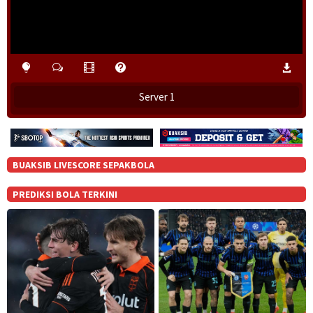
o
w
.
Server 1
BUAKSIB LIVESCORE SEPAKBOLA
PREDIKSI BOLA TERKINI