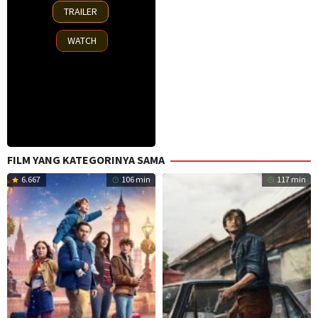
25
TRAILER
Nov
2025
WATCH
FILM YANG KATEGORINYA SAMA
6.667
106 min
117 min