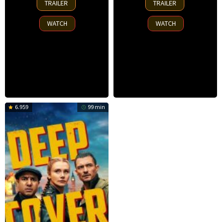
TRAILER
TRAILER
Jun
May
2025
2025
WATCH
WATCH
6.959
99 min