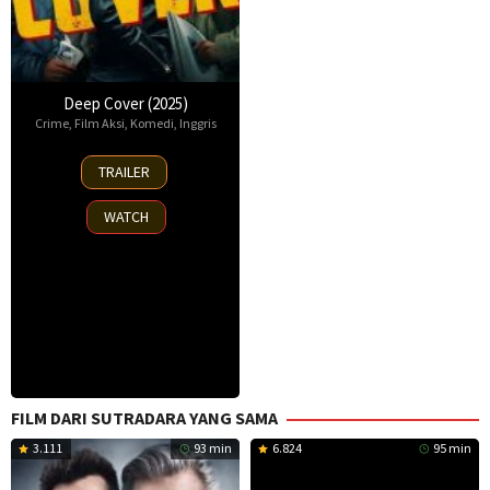
Deep Cover (2025)
Crime
,
Film Aksi
,
Komedi
,
Inggris
4
TRAILER
Jun
2025
WATCH
FILM DARI SUTRADARA YANG SAMA
3.111
93 min
6.824
95 min