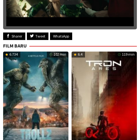
Sharer
Tweet
WhatsApp
FILM BARU
6.734
102 min
6.4
119 min