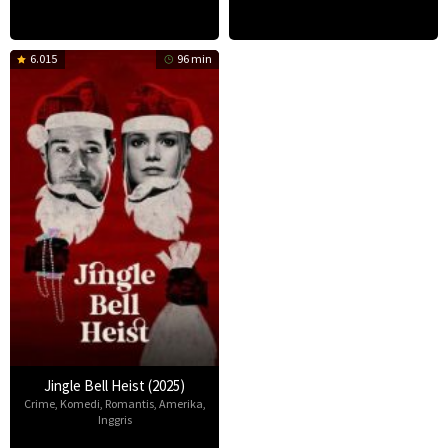
6.015
96 min
Jingle Bell Heist (2025)
Crime
,
Komedi
,
Romantis
,
Amerika
,
Inggris