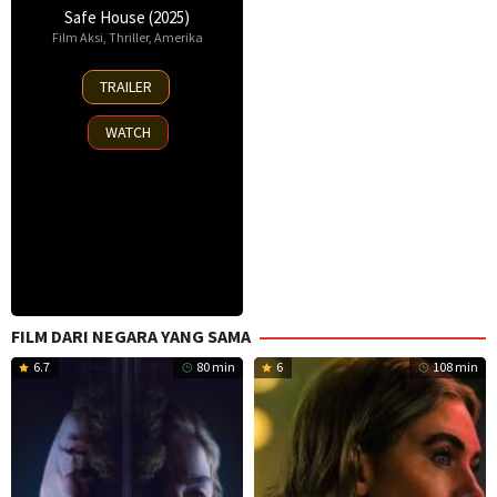
Safe House (2025)
Film Aksi
,
Thriller
,
Amerika
30
TRAILER
Oct
2025
WATCH
FILM DARI NEGARA YANG SAMA
6.7
80 min
6
108 min