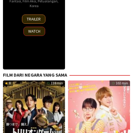
Fantasi
,
Film Aksi
,
Petualangan
,
Korea
23
TRAILER
Jul
2025
WATCH
FILM DARI NEGARA YANG SAMA
8
118 min
102 min