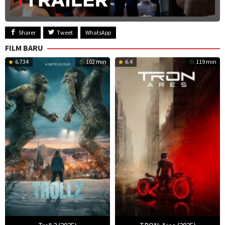
Sharer
Tweet
WhatsApp
FILM BARU
6.734
102 min
6.4
119 min