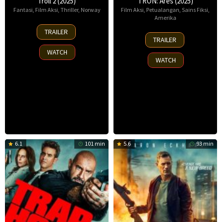
Troll 2 (2025)
TRON: Ares (2025)
Fantasi
,
Film Aksi
,
Thriller
,
Norway
Film Aksi
,
Petualangan
,
Sains Fiksi
,
Amerika
30
TRAILER
8
Nov
TRAILER
Oct
2025
WATCH
2025
WATCH
6.1
101 min
5.6
93 min