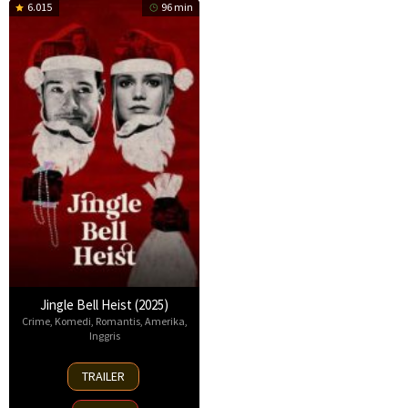
6.015
96 min
Jingle Bell Heist (2025)
Crime
,
Komedi
,
Romantis
,
Amerika
,
Inggris
25
TRAILER
Nov
2025