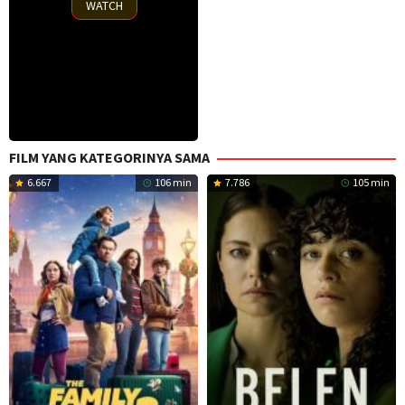
WATCH
FILM YANG KATEGORINYA SAMA
6.667
106 min
7.786
105 min