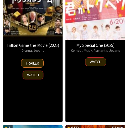
Trillion Game the Movie (2025)
My Special One (2025)
Drama
,
Jepang
Komedi
,
Musik
,
Romantis
,
Jepang
14
20
WATCH
TRAILER
Feb
Jun
2025
2025
WATCH
7
6.372
133 min