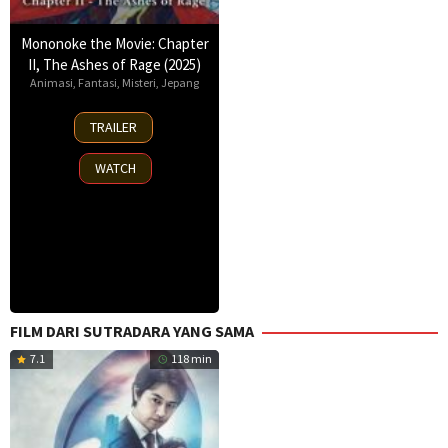
Mononoke the Movie: Chapter
II, The Ashes of Rage (2025)
Animasi
,
Fantasi
,
Misteri
,
Jepang
14
TRAILER
Mar
2025
WATCH
FILM DARI SUTRADARA YANG SAMA
7.1
118 min