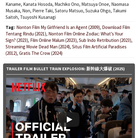
Kaname
,
Kanata Hosoda
,
Machiko Ono
,
Matsuya Onoe
,
Naomasa
Musaka
,
Non
,
Pierre Taki
,
Satoru Matsuo
,
Suzuka Ohgo
,
Takumi
Saitoh
,
Tsuyoshi Kusanagi
Tag:
Nonton Film My Girlfriend Is an Agent (2009)
,
Download Film
Tentang Rindu (2021)
,
Nonton Film Online Zodiac: What’s Your
Sign? (2023)
,
Film Online Malum (2023)
,
Sub Indo Retribution (2023)
,
Streaming Movie Dead Man (2024)
,
Situs Film Artificial Paradises
(2012)
,
Gratis The Crow (2024)
TRAILER FILM BULLET TRAIN EXPLOSION: 新幹線大爆破 (2025)