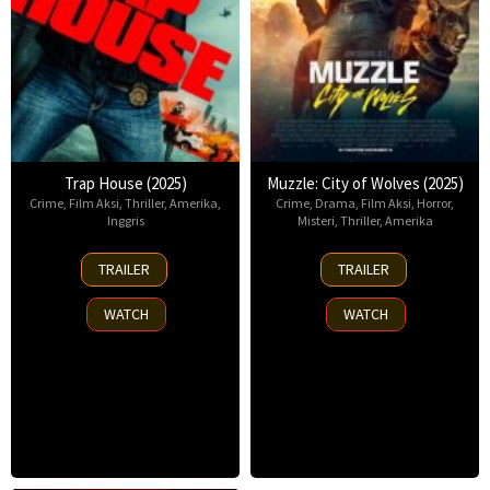
Trap House (2025)
Muzzle: City of Wolves (2025)
Crime
,
Film Aksi
,
Thriller
,
Amerika
,
Crime
,
Drama
,
Film Aksi
,
Horror
,
Inggris
Misteri
,
Thriller
,
Amerika
14
13
TRAILER
TRAILER
Nov
Nov
2025
2025
WATCH
WATCH