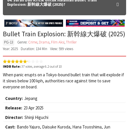
Explosion: 新幹線大爆破 (2025)?
Bullet Train Explosion: 新幹線大爆破 (2025)
PG-13
Genre:
Crime
,
Drama
,
Film Aksi
,
Thriller
Year: 2025
Duration: 134 Min
View: 599 views
IMDB Rate:
37
votes, average
6.2
out of 10
When panic erupts on a Tokyo-bound bullet train that will explode if
it slows below 100 kph, authorities race against time to save
everyone on board.
Country:
Jepang
Release:
23 Apr 2025
Director:
Shinji Higuchi
Cast:
Bando Yajuro
,
Daisuke Kuroda
,
Hana Toyoshima
,
Jun