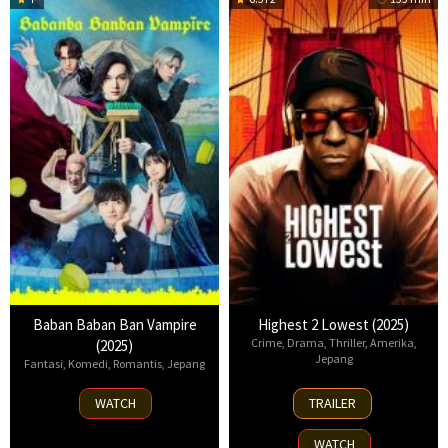
Baban Baban Ban Vampire
Highest 2 Lowest (2025)
Crime
,
Drama
,
Thriller
,
Amerika
,
(2025)
Jepang
Fantasi
,
Komedi
,
Romantis
,
Jepang
14
4
WATCH
TRAILER
Aug
Jul
2025
2025
WATCH