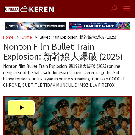
Skip
to
content
Home
Crime
Bullet Train Explosion: 新幹線大爆破 (2025)
Nonton Film Bullet Train
Explosion: 新幹線大爆破 (2025)
Nonton film Bullet Train Explosion: 新幹線大爆破 (2025) online
dengan subtitle bahasa Indonesia di cinemakeren.id gratis. Sub
hanya tersedia untuk layanan online streaming. Gunakan GOOGLE
CHROME, SUBTITLE TIDAK MUNCUL DI MOZILLA FIREFOX.
Play
Video