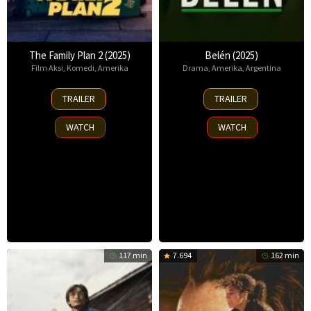
The Family Plan 2 (2025)
Belén (2025)
Film Aksi
,
Komedi
,
Amerika
Drama
,
Amerika
,
Argentina
11
18
TRAILER
TRAILER
Nov
Sep
2025
2025
WATCH
WATCH
117 min
7.694
162 min