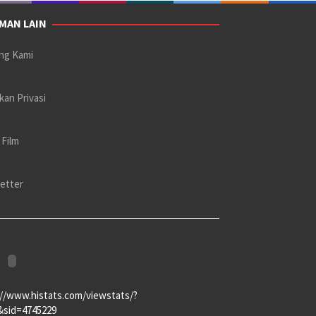
MAN LAIN
ng Kami
kan Privasi
 Film
etter
://www.histats.com/viewstats/?
&sid=4745229