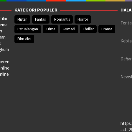
KATEGORI POPULER
HALA
film
Misteri
Fantasi
Romantis
Horror
Tenta
nema
Petualangan
Crime
Komedi
Thriller
Drama
an
pan
Film Aksi
Kebija
s
ngkum
Daftar
keren.
online
nline
Newsl
https
act=2