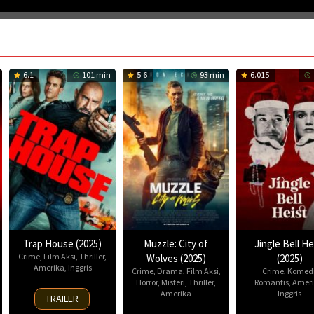
6.1
101 min
5.6
93 min
6.015
Trap House (2025)
Muzzle: City of
Jingle Bell He
Crime
,
Film Aksi
,
Thriller
,
Wolves (2025)
(2025)
Amerika
,
Inggris
Crime
,
Drama
,
Film Aksi
,
Crime
,
Komed
Horror
,
Misteri
,
Thriller
,
Romantis
,
Ameri
14
Amerika
Inggris
TRAILER
Nov