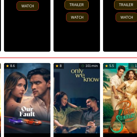
13
25
2025
TRAILER
TRAILER
WATCH
Nov
Nov
2025
2025
WATCH
WATCH
8.6
8
101 min
5.5
1