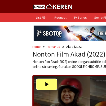
Skip
to
content
List Film
Request
TV Series
Genre F
Home
Romantis
Akad (2022)
Nonton Film Akad (2022)
Nonton film Akad (2022) online dengan subtitle ba
online streaming. Gunakan GOOGLE CHROME, S
Play
Video