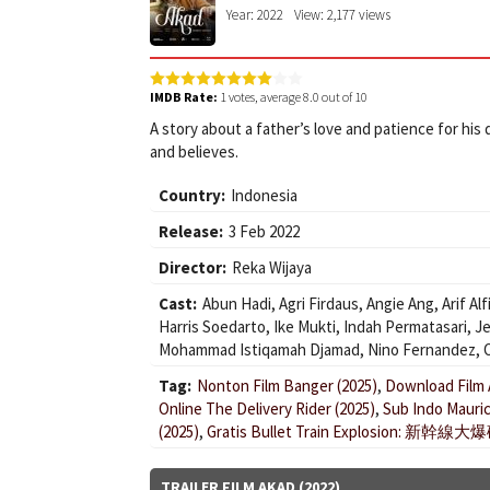
Year: 2022
View: 2,177 views
IMDB Rate:
1
votes, average
8.0
out of 10
A story about a father’s love and patience for hi
and believes.
Country:
Indonesia
Release:
3 Feb 2022
Director:
Reka Wijaya
Cast:
Abun Hadi
,
Agri Firdaus
,
Angie Ang
,
Arif Al
Harris Soedarto
,
Ike Mukti
,
Indah Permatasari
,
Je
Mohammad Istiqamah Djamad
,
Nino Fernandez
,
Tag:
Nonton Film Banger (2025)
,
Download Film A
Online The Delivery Rider (2025)
,
Sub Indo Mauric
(2025)
,
Gratis Bullet Train Explosion: 新幹線大爆
TRAILER FILM AKAD (2022)