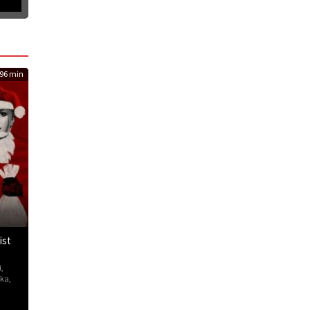
96 min
ist
i
,
ka
,