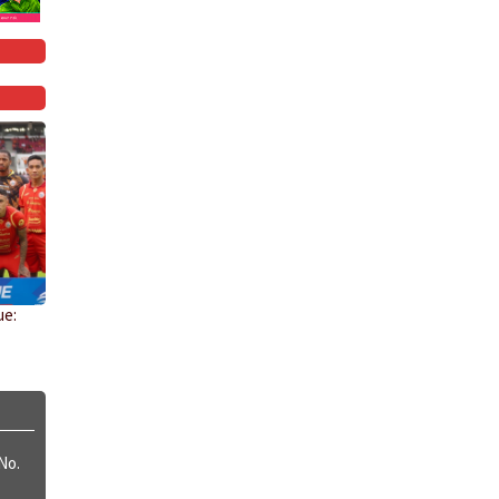
ue:
No.