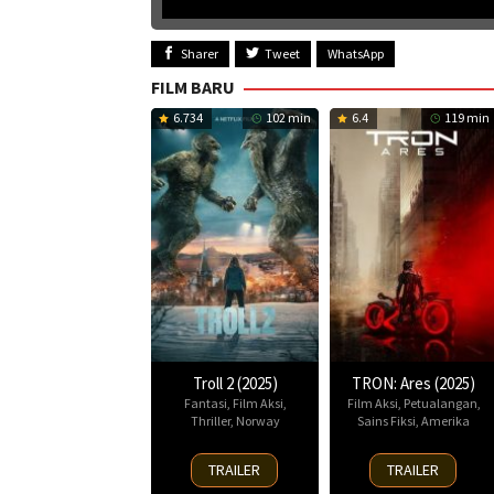
Sharer
Tweet
WhatsApp
FILM BARU
6.734
102 min
6.4
119 min
Troll 2 (2025)
TRON: Ares (2025)
Fantasi
,
Film Aksi
,
Film Aksi
,
Petualangan
,
Thriller
,
Norway
Sains Fiksi
,
Amerika
30
8
TRAILER
TRAILER
Nov
Oct