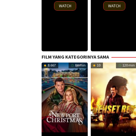
2025
2025
WATCH
WATCH
FILM YANG KATEGORINYA SAMA
8.667
84 min
10
120 min