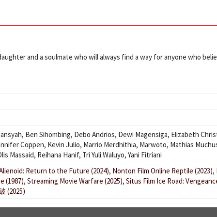
s daughter and a soulmate who will always find a way for anyone who beli
fiansyah
,
Ben Sihombing
,
Debo Andrios
,
Dewi Magensiga
,
Elizabeth Chris
nnifer Coppen
,
Kevin Julio
,
Marrio Merdhithia
,
Marwoto
,
Mathias Muchu
Olis Massaid
,
Reihana Hanif
,
Tri Yuli Waluyo
,
Yani Fitriani
lienoid: Return to the Future (2024)
,
Nonton Film Online Reptile (2023)
,
e (1987)
,
Streaming Movie Warfare (2025)
,
Situs Film Ice Road: Vengeanc
破 (2025)