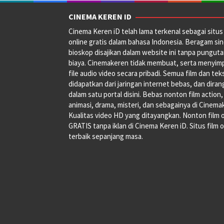
Mike
Gunther
CINEMA KEREN ID
Cinema Keren iD telah lama terkenal sebagai situs 
online gratis dalam bahasa Indonesia. Beragam si
bioskop disajikan dalam website ini tanpa pungut
biaya. Cinemakeren tidak membuat, serta menyim
file audio video secara pribadi. Semua film dan tek
didapatkan dari jaringan internet bebas, dan dira
dalam satu portal disini. Bebas nonton film action,
animasi, drama, misteri, dan sebagainya di Cinema
Kualitas video HD yang ditayangkan. Nonton film 
GRATIS tanpa iklan di Cinema Keren iD. Situs film o
terbaik sepanjang masa.