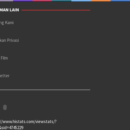
MAN LAIN
ng Kami
kan Privasi
 Film
etter
://www.histats.com/viewstats/?
&sid=4745229