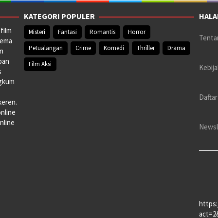
KATEGORI POPULER
HALA
film
Misteri
Fantasi
Romantis
Horror
Tenta
nema
Petualangan
Crime
Komedi
Thriller
Drama
an
pan
Film Aksi
Kebija
s
ngkum
Daftar
keren.
online
nline
Newsl
https
act=2