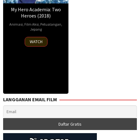
My Hero Academia: Two
Heroes (2018)
Animasi
,
Film Aksi
,
Petualangan
,
Jepang
3
Ikuro
WATCH
Aug
Sato
,
2018
Kenji
Nagasaki
,
Tomo
Ookubo
,
Tooru
Yoshida
LANGGANAN EMAIL FILM