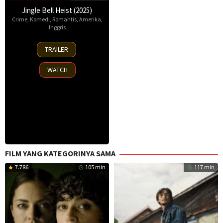
Jingle Bell Heist (2025)
Crime
,
Komedi
,
Romantis
,
Amerika
,
Inggris
25
TRAILER
Nov
2025
WATCH
FILM YANG KATEGORINYA SAMA
7.786
105 min
117 min