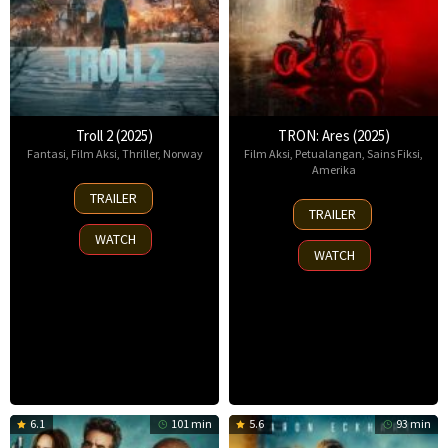
Troll 2 (2025)
TRON: Ares (2025)
Fantasi
,
Film Aksi
,
Thriller
,
Norway
Film Aksi
,
Petualangan
,
Sains Fiksi
,
Amerika
30
TRAILER
8
Nov
TRAILER
Oct
2025
WATCH
2025
WATCH
6.1
101 min
5.6
93 min