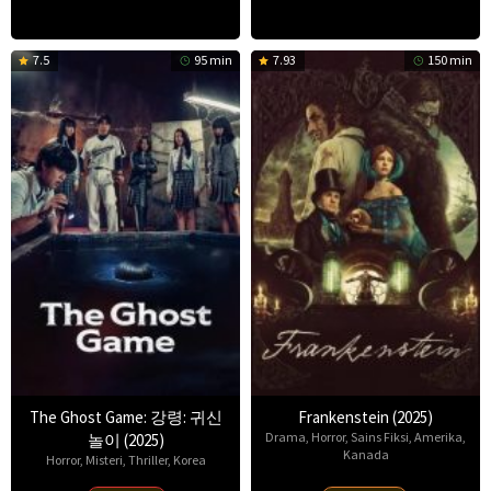
7.5
95 min
7.93
150 min
The Ghost Game: 강령: 귀신
Frankenstein (2025)
Drama
,
Horror
,
Sains Fiksi
,
Amerika
,
놀이 (2025)
Kanada
Horror
,
Misteri
,
Thriller
,
Korea