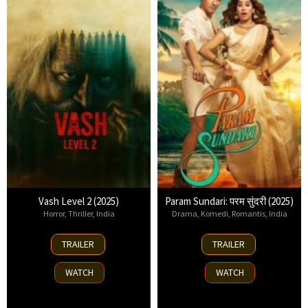
Vash Level 2 (2025)
Param Sundari: परम सुंदरी (2025)
Horror
,
Thriller
,
India
Drama
,
Komedi
,
Romantis
,
India
27
29
TRAILER
TRAILER
Aug
Aug
2025
2025
WATCH
WATCH