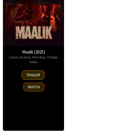
Maalik (2025)
Crime
,
Drama
,
Film Aksi
,
Thriller
,
India
11
TRAILER
Jul
2025
WATCH