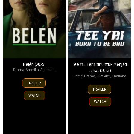
Belén (2025)
Tee Yai: Terlahir untuk Menjadi
Drama
,
Amerika
,
Argentina
Jahat (2025)
Crime
,
Drama
,
Film Aksi
,
Thailand
18
TRAILER
Sep
13
TRAILER
2025
Nov
WATCH
2025
WATCH