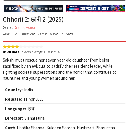
Chhorii 2: छोरी 2 (2025)
Genre:
Drama
,
Horror
Year: 2025
Duration: 133 Min
View: 355 views
IMDB Rate:
2
votes, average
4.0
out of 10
Sakshi must rescue her seven year old daughter from being
sacrificed by an evil cult to satisfy their resident leader, while
fighting societal superstitions and the horror that continues to
haunt her and young women around her.
Country:
India
Release:
11 Apr 2025
Language:
हिन्दी
Director:
Vishal Furia
Cast:
Hardika Sharma
,
Kuldeep Sareen
,
Nushrratt Bharuccha
,