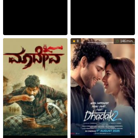
8
146 min