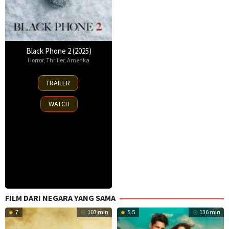
Black Phone 2 (2025)
Horror
,
Thriller
,
Amerika
15
TRAILER
Oct
2025
WATCH
FILM DARI NEGARA YANG SAMA
7
103 min
5.5
136 min