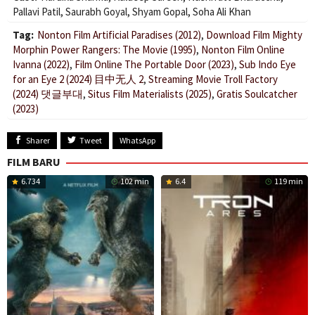
Pallavi Patil
,
Saurabh Goyal
,
Shyam Gopal
,
Soha Ali Khan
Tag:
Nonton Film Artificial Paradises (2012)
,
Download Film Mighty
Morphin Power Rangers: The Movie (1995)
,
Nonton Film Online
Ivanna (2022)
,
Film Online The Portable Door (2023)
,
Sub Indo Eye
for an Eye 2 (2024) 目中无人 2
,
Streaming Movie Troll Factory
(2024) 댓글부대
,
Situs Film Materialists (2025)
,
Gratis Soulcatcher
(2023)
Sharer
Tweet
WhatsApp
FILM BARU
6.734
102 min
6.4
119 min