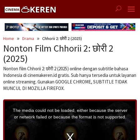
Skip
to
content
Home
Drama
Chhorii 2: छोरी 2 (2025)
Nonton Film Chhorii 2: छोरी 2
(2025)
Nonton film Chhorii 2: छोरी 2 (2025) online dengan subtitle bahasa
Indonesia di cinemakeren.id gratis. Sub hanya tersedia untuk layanan
online streaming. Gunakan GOOGLE CHROME, SUBTITLE TIDAK
MUNCUL DI MOZILLA FIREFOX.
T
h
i
The media could not be loaded, either because the server
s
i
or network failed or because the format is not supported.
s
a
m
o
d
a
l
w