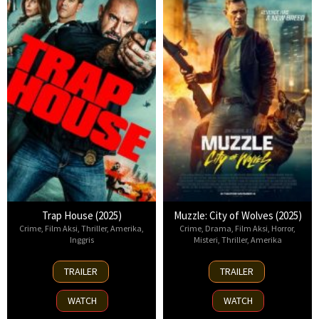
Trap House (2025)
Muzzle: City of Wolves (2025)
Crime
,
Film Aksi
,
Thriller
,
Amerika
,
Crime
,
Drama
,
Film Aksi
,
Horror
,
Inggris
Misteri
,
Thriller
,
Amerika
14
13
TRAILER
TRAILER
Nov
Nov
2025
2025
WATCH
WATCH