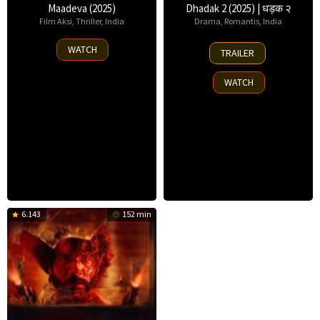
Maadeva (2025)
Dhadak 2 (2025) | धड़क २
Film Aksi
,
Thriller
,
India
Drama
,
Romantis
,
India
30
1
WATCH
TRAILER
May
Aug
2025
2025
WATCH
6.143
152 min