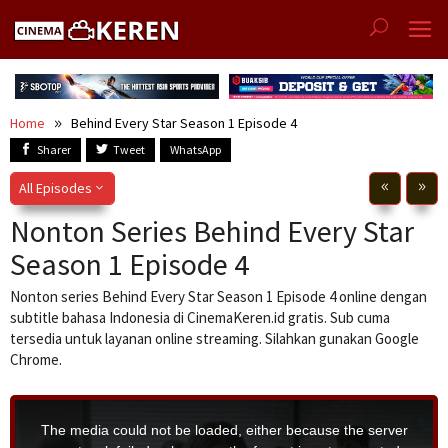
Skip
to
content
Home
Behind Every Star Season 1 Episode 4
Sharer
Tweet
WhatsApp
All Episodes
Nonton Series Behind Every Star
Season 1 Episode 4
Nonton series Behind Every Star Season 1 Episode 4 online dengan
subtitle bahasa Indonesia di CinemaKeren.id gratis. Sub cuma
tersedia untuk layanan online streaming. Silahkan gunakan Google
Chrome.
T
h
i
The media could not be loaded, either because the server
s
i