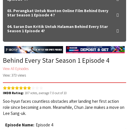
03. Perangkat Untuk Nonton Online Film Behind Every
Star Season 1 Episode 4 ?
04. Saran Dan Kritik Untuk Halaman Behind Every Star
Season 1 Episode 4?
Behind Every Star Season 1 Episode 4
View All Episodes
View: 373 views
IMDB Rating:
187
votes, average
7.0
out of 10
Soo-hyun faces countless obstacles after landing her first action
role since becoming a mom. Meanwhile, Chun Jane makes a move on
Lee Sang-uk.
Episode Name:
Episode 4