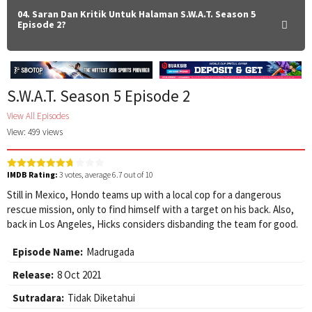
04. Saran Dan Kritik Untuk Halaman S.W.A.T. Season 5
Episode 2?
S.W.A.T. Season 5 Episode 2
View All Episodes
View: 499 views
IMDB Rating:
3
votes, average
6.7
out of 10
Still in Mexico, Hondo teams up with a local cop for a dangerous
rescue mission, only to find himself with a target on his back. Also,
back in Los Angeles, Hicks considers disbanding the team for good.
Episode Name:
Madrugada
Release:
8 Oct 2021
Sutradara:
Tidak Diketahui