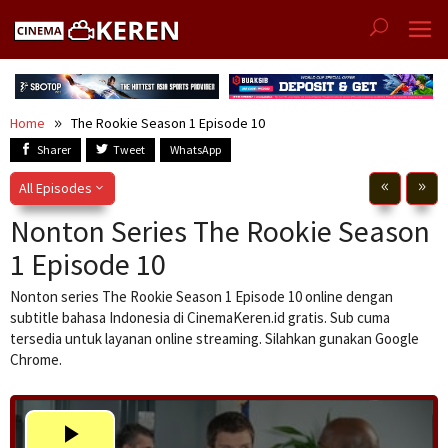
Skip
to
content
Home
The Rookie Season 1 Episode 10
Sharer
Tweet
WhatsApp
All Episodes
Nonton Series The Rookie Season
1 Episode 10
Nonton series The Rookie Season 1 Episode 10 online dengan
subtitle bahasa Indonesia di CinemaKeren.id gratis. Sub cuma
tersedia untuk layanan online streaming. Silahkan gunakan Google
Chrome.