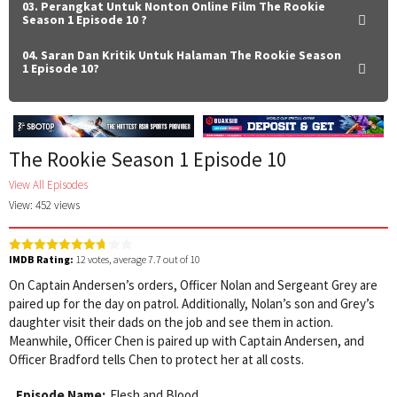
03. Perangkat Untuk Nonton Online Film The Rookie
Season 1 Episode 10 ?
04. Saran Dan Kritik Untuk Halaman The Rookie Season
1 Episode 10?
The Rookie Season 1 Episode 10
View All Episodes
View: 452 views
IMDB Rating:
12
votes, average
7.7
out of 10
On Captain Andersen’s orders, Officer Nolan and Sergeant Grey are
paired up for the day on patrol. Additionally, Nolan’s son and Grey’s
daughter visit their dads on the job and see them in action.
Meanwhile, Officer Chen is paired up with Captain Andersen, and
Officer Bradford tells Chen to protect her at all costs.
Episode Name:
Flesh and Blood