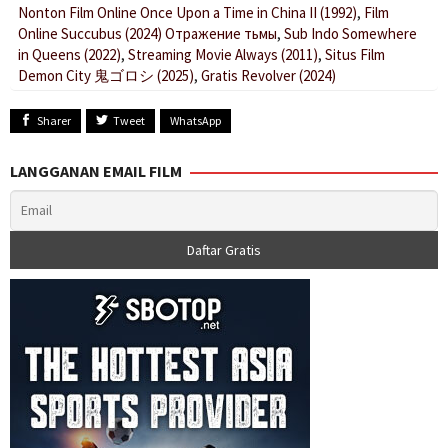
Nonton Film Online Once Upon a Time in China II (1992)
,
Film
Online Succubus (2024) Отражение тьмы
,
Sub Indo Somewhere
in Queens (2022)
,
Streaming Movie Always (2011)
,
Situs Film
Demon City 鬼ゴロシ (2025)
,
Gratis Revolver (2024)
Sharer
Tweet
WhatsApp
LANGGANAN EMAIL FILM