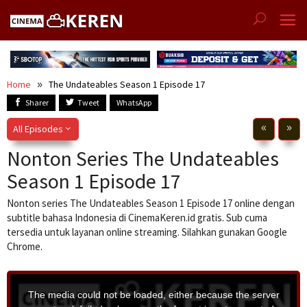
Skip
to
content
Home
The Undateables Season 1 Episode 17
Sharer
Tweet
WhatsApp
All Episodes
Nonton Series The Undateables
Season 1 Episode 17
Nonton series The Undateables Season 1 Episode 17 online dengan
subtitle bahasa Indonesia di CinemaKeren.id gratis. Sub cuma
tersedia untuk layanan online streaming. Silahkan gunakan Google
Chrome.
T
h
i
The media could not be loaded, either because the server
s
i