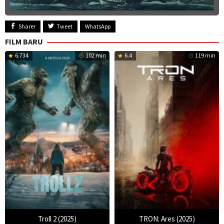
Sharer
Tweet
WhatsApp
FILM BARU
6.734
102 min
6.4
119 min
Troll 2 (2025)
TRON: Ares (2025)