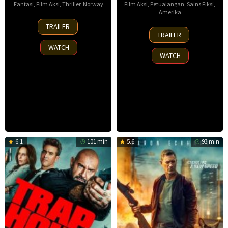
Fantasi
,
Film Aksi
,
Thriller
,
Norway
Film Aksi
,
Petualangan
,
Sains Fiksi
,
Amerika
30
TRAILER
8
Nov
TRAILER
Oct
2025
WATCH
2025
WATCH
6.1
101 min
5.6
93 min