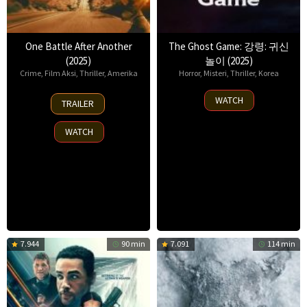
One Battle After Another
The Ghost Game: 강령: 귀신
(2025)
놀이 (2025)
Crime
,
Film Aksi
,
Thriller
,
Amerika
Horror
,
Misteri
,
Thriller
,
Korea
23
6
WATCH
TRAILER
Sep
Aug
2025
2025
WATCH
7.944
90 min
7.091
114 min