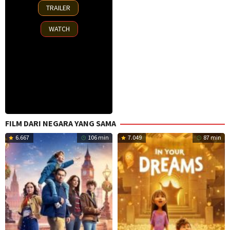
2
TRAILER
Oct
2025
WATCH
FILM DARI NEGARA YANG SAMA
6.667
106 min
7.049
87 min