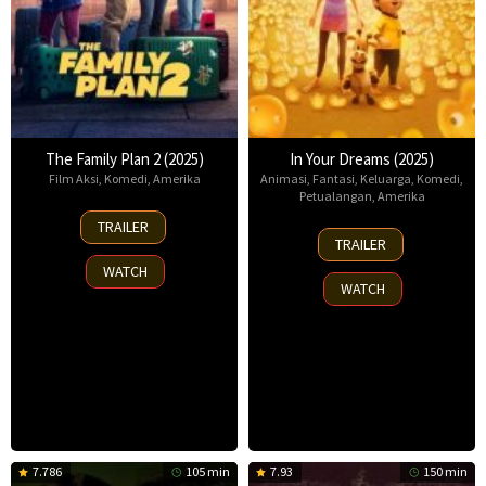
The Family Plan 2 (2025)
In Your Dreams (2025)
Film Aksi
,
Komedi
,
Amerika
Animasi
,
Fantasi
,
Keluarga
,
Komedi
,
Petualangan
,
Amerika
11
TRAILER
7
Nov
TRAILER
Nov
2025
WATCH
2025
WATCH
7.786
105 min
7.93
150 min