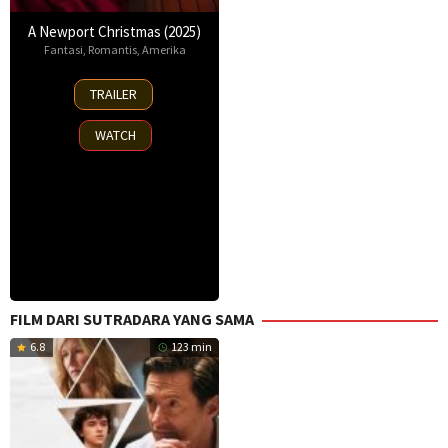
A Newport Christmas (2025)
Fantasi
,
Romantis
,
Amerika
2
TRAILER
Nov
2025
WATCH
FILM DARI SUTRADARA YANG SAMA
6.8
123 min