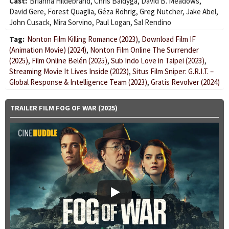
Cast:
Brianna Hildebrand
,
Chris Baldyga
,
David B. Meadows
,
David Gere
,
Forest Quaglia
,
Géza Röhrig
,
Greg Nutcher
,
Jake Abel
,
John Cusack
,
Mira Sorvino
,
Paul Logan
,
Sal Rendino
Tag:
Nonton Film Killing Romance (2023)
,
Download Film IF
(Animation Movie) (2024)
,
Nonton Film Online The Surrender
(2025)
,
Film Online Belén (2025)
,
Sub Indo Love in Taipei (2023)
,
Streaming Movie It Lives Inside (2023)
,
Situs Film Sniper: G.R.I.T. –
Global Response & Intelligence Team (2023)
,
Gratis Revolver (2024)
TRAILER FILM FOG OF WAR (2025)