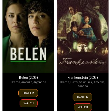
Belén (2025)
Frankenstein (2025)
Drama
,
Amerika
,
Argentina
Drama
,
Horror
,
Sains Fiksi
,
Amerika
,
Kanada
18
TRAILER
17
Sep
TRAILER
Oct
2025
WATCH
2025
WATCH