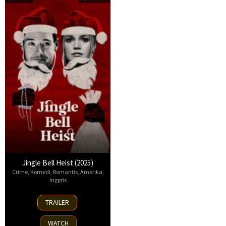
Jingle Bell Heist (2025)
Crime
,
Komedi
,
Romantis
,
Amerika
,
Inggris
25
TRAILER
Nov
2025
WATCH