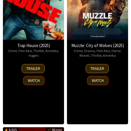
Trap House (2025)
Muzzle: City of Wolves (2025)
Crime
,
Film Aksi
,
Thriller
,
Amerika
,
Crime
,
Drama
,
Film Aksi
,
Horror
,
Inggris
Misteri
,
Thriller
,
Amerika
14
13
TRAILER
TRAILER
Nov
Nov
2025
2025
WATCH
WATCH
6.015
96 min