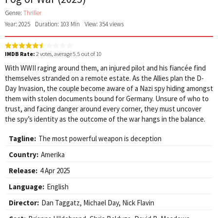
Genre:
Thriller
Year: 2025
Duration: 103 Min
View: 354 views
IMDB Rate:
2
votes, average
5.5
out of 10
With WWII raging around them, an injured pilot and his fiancée find
themselves stranded on a remote estate. As the Allies plan the D-
Day Invasion, the couple become aware of a Nazi spy hiding amongst
them with stolen documents bound for Germany. Unsure of who to
trust, and facing danger around every corner, they must uncover
the spy’s identity as the outcome of the war hangs in the balance.
Tagline:
The most powerful weapon is deception
Country:
Amerika
Release:
4 Apr 2025
Language:
English
Director:
Dan Taggatz
,
Michael Day
,
Nick Flavin