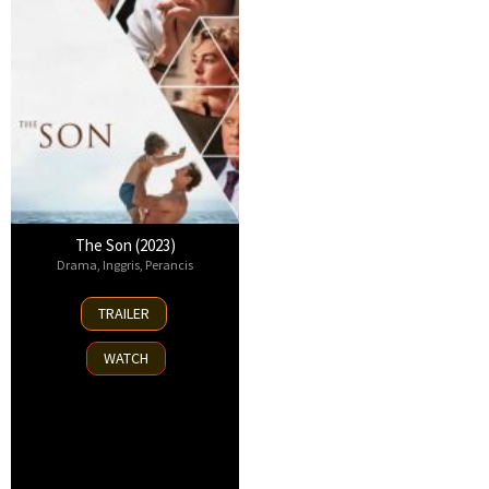
The Son (2023)
Drama
,
Inggris
,
Perancis
18
TRAILER
Feb
2022
WATCH