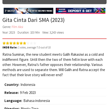
Gita Cinta Dari SMA (2023)
Genre:
Film Aksi
Year: 2023
Duration: 103 Min
View: 3,243 views
IMDB Rate:
1
votes, average
7.0
out of 10
Ratna Suminar, the new student meets Galih Rakasiwi as a cold and
indifferent figure. Until then the two of them fell in love with each
other. However, Ratna’s father opposes their relationship. Various
methods are used to separate them. Will Galih and Ratna accept the
fact that their love story will never end?
Country:
Indonesia
Release:
9 Feb 2023
Language:
Bahasa indonesia
Director:
Monty Tiwa