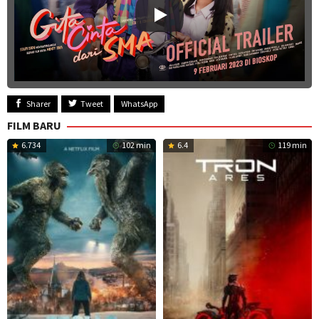
Sharer
Tweet
WhatsApp
FILM BARU
6.734
102 min
6.4
119 min