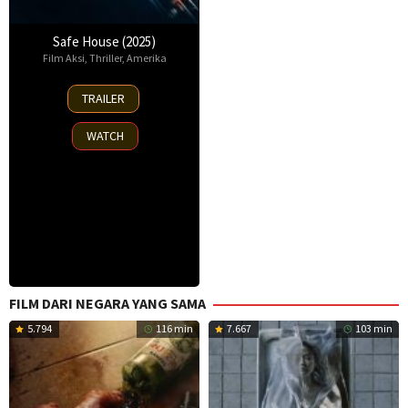
Safe House (2025)
Film Aksi
,
Thriller
,
Amerika
30
TRAILER
Oct
2025
WATCH
FILM DARI NEGARA YANG SAMA
5.794
116 min
7.667
103 min