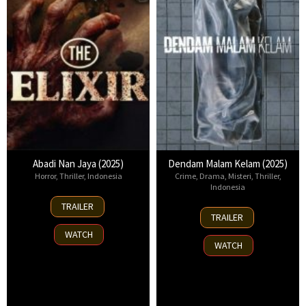
Abadi Nan Jaya (2025)
Dendam Malam Kelam (2025)
Horror
,
Thriller
,
Indonesia
Crime
,
Drama
,
Misteri
,
Thriller
,
Indonesia
22
TRAILER
28
Oct
TRAILER
May
2025
WATCH
2025
WATCH