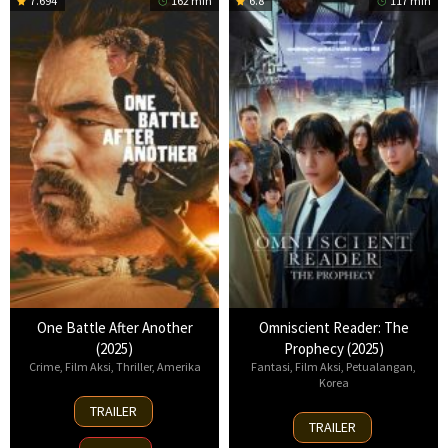
7.694
162 min
6.8
117 min
One Battle After Another
Omniscient Reader: The
(2025)
Prophecy (2025)
Crime
,
Film Aksi
,
Thriller
,
Amerika
Fantasi
,
Film Aksi
,
Petualangan
,
Korea
23
TRAILER
23
Sep
TRAILER
Jul
2025