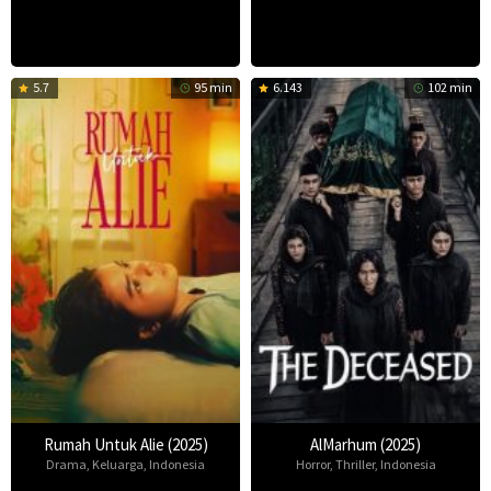
5.7
95 min
6.143
102 min
Rumah Untuk Alie (2025)
AlMarhum (2025)
Drama
,
Keluarga
,
Indonesia
Horror
,
Thriller
,
Indonesia