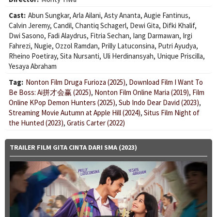
Cast:
Abun Sungkar
,
Arla Ailani
,
Asty Ananta
,
Augie Fantinus
,
Calvin Jeremy
,
Candil
,
Chantiq Schagerl
,
Dewi Gita
,
Difki Khalif
,
Dwi Sasono
,
Fadi Alaydrus
,
Fitria Sechan
,
Iang Darmawan
,
Irgi
Fahrezi
,
Nugie
,
Ozzol Ramdan
,
Prilly Latuconsina
,
Putri Ayudya
,
Rheino Poetiray
,
Sita Nursanti
,
Uli Herdinansyah
,
Unique Priscilla
,
Yesaya Abraham
Tag:
Nonton Film Druga Furioza (2025)
,
Download Film I Want To
Be Boss: Ai拼才会赢 (2025)
,
Nonton Film Online Maria (2019)
,
Film
Online KPop Demon Hunters (2025)
,
Sub Indo Dear David (2023)
,
Streaming Movie Autumn at Apple Hill (2024)
,
Situs Film Night of
the Hunted (2023)
,
Gratis Carter (2022)
TRAILER FILM GITA CINTA DARI SMA (2023)