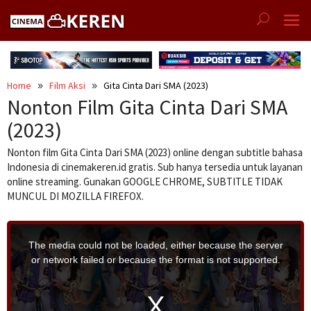
Skip
to
content
Home
Film Aksi
Gita Cinta Dari SMA (2023)
Nonton Film Gita Cinta Dari SMA
(2023)
Nonton film Gita Cinta Dari SMA (2023) online dengan subtitle bahasa
Indonesia di cinemakeren.id gratis. Sub hanya tersedia untuk layanan
online streaming. Gunakan GOOGLE CHROME, SUBTITLE TIDAK
MUNCUL DI MOZILLA FIREFOX.
T
h
i
The media could not be loaded, either because the server
s
i
or network failed or because the format is not supported.
s
a
m
o
d
a
l
w