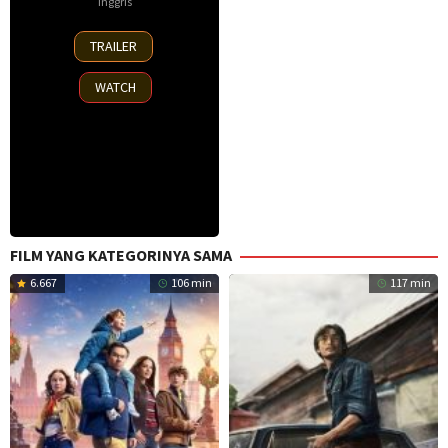
Inggris
25
TRAILER
Nov
2025
WATCH
FILM YANG KATEGORINYA SAMA
6.667
106 min
117 min