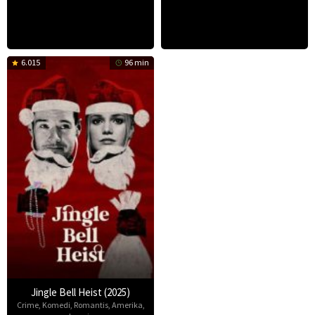
6.015
96 min
Jingle Bell Heist (2025)
Crime
,
Komedi
,
Romantis
,
Amerika
,