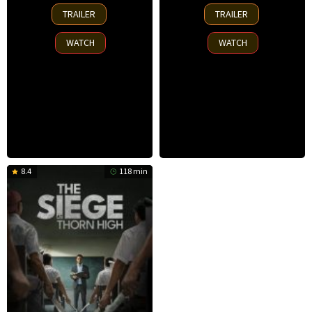
17
9
TRAILER
TRAILER
Apr
Jan
2025
2025
WATCH
WATCH
8.4
118 min