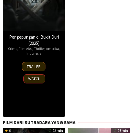
Pengepungan di Bukit Duri
(2025)
Crime
,
Film Aksi
,
Thriller
,
Amerika
,
Indonesia
17
TRAILER
Apr
2025
WATCH
FILM DARI SUTRADARA YANG SAMA
6
92 min
96 min