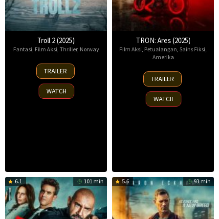
Troll 2 (2025)
TRON: Ares (2025)
Fantasi
,
Film Aksi
,
Thriller
,
Norway
Film Aksi
,
Petualangan
,
Sains Fiksi
,
Amerika
30
TRAILER
8
Nov
TRAILER
Oct
2025
WATCH
2025
WATCH
6.1
101 min
5.6
93 min