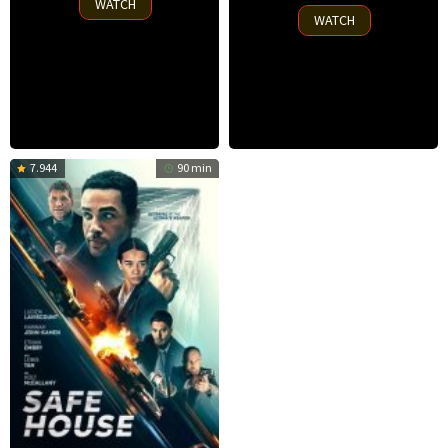
WATCH
2025
WATCH
7.944
90 min