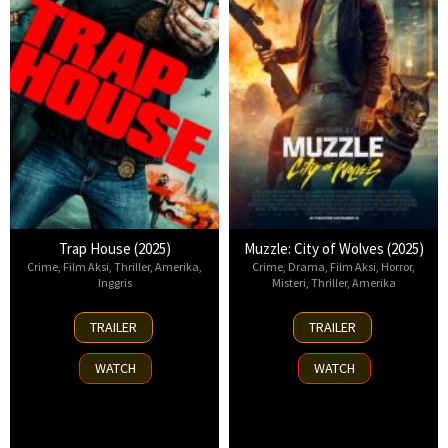
Trap House (2025)
Muzzle: City of Wolves (2025)
Crime
,
Film Aksi
,
Thriller
,
Amerika
,
Crime
,
Drama
,
Film Aksi
,
Horror
,
Inggris
Misteri
,
Thriller
,
Amerika
14
13
TRAILER
TRAILER
Nov
Nov
2025
2025
WATCH
WATCH