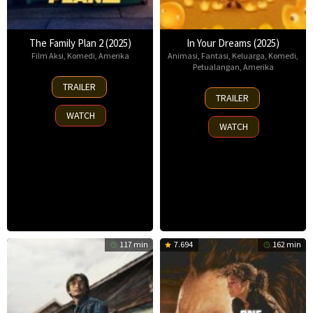
The Family Plan 2 (2025)
In Your Dreams (2025)
Film Aksi
,
Komedi
,
Amerika
Animasi
,
Fantasi
,
Keluarga
,
Komedi
,
Petualangan
,
Amerika
11
TRAILER
7
Nov
TRAILER
Nov
2025
WATCH
2025
WATCH
117 min
7.694
162 min