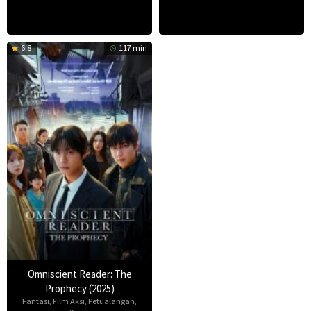
6.8
117 min
Omniscient Reader: The
Prophecy (2025)
Fantasi
,
Film Aksi
,
Petualangan
,