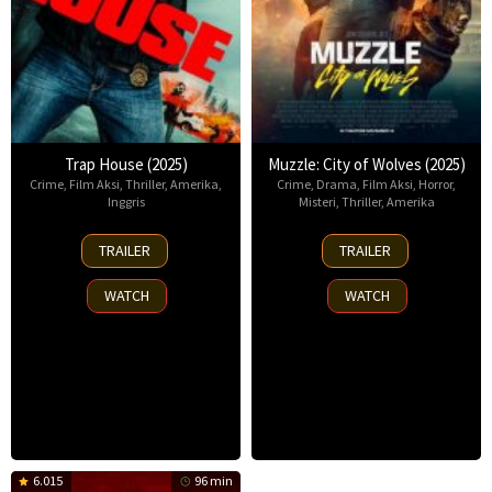
Trap House (2025)
Muzzle: City of Wolves (2025)
Crime
,
Film Aksi
,
Thriller
,
Amerika
,
Crime
,
Drama
,
Film Aksi
,
Horror
,
Inggris
Misteri
,
Thriller
,
Amerika
14
13
TRAILER
TRAILER
Nov
Nov
2025
2025
WATCH
WATCH
6.015
96 min