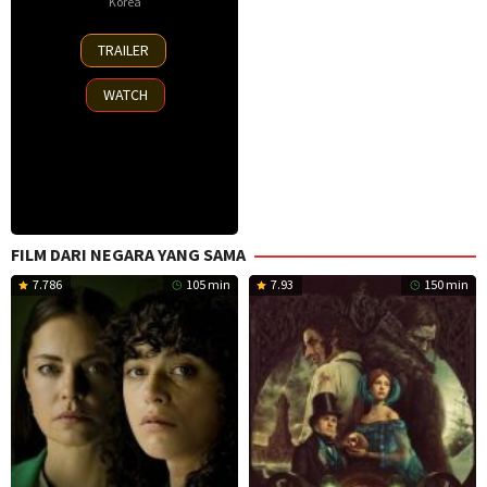
Korea
23
TRAILER
Jul
2025
WATCH
FILM DARI NEGARA YANG SAMA
7.786
105 min
7.93
150 min