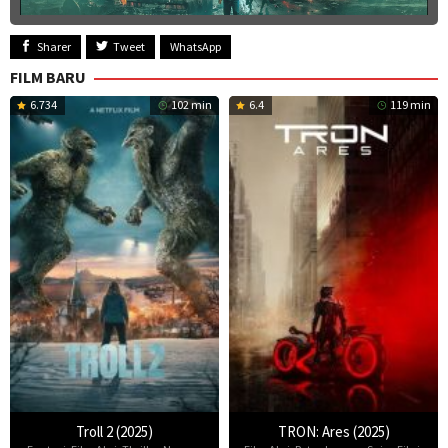
Sharer
Tweet
WhatsApp
FILM BARU
6.734
102 min
6.4
119 min
Troll 2 (2025)
TRON: Ares (2025)