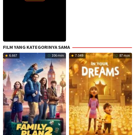
FILM YANG KATEGORINYA SAMA
6.667
106 min
7.049
87 min