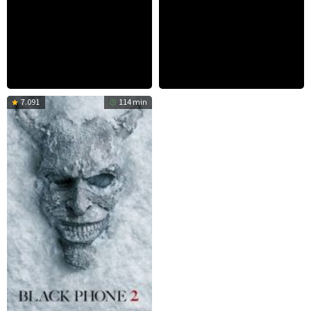
7.091
114 min