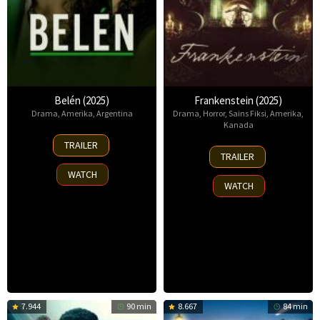
Belén (2025)
Frankenstein (2025)
Drama
,
Amerika
,
Argentina
Drama
,
Horror
,
Sains Fiksi
,
Amerika
,
Kanada
18
TRAILER
17
Sep
TRAILER
Oct
2025
WATCH
2025
WATCH
7.944
90 min
8.667
84 min