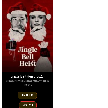
Jingle Bell Heist (2025)
Crime
,
Komedi
,
Romantis
,
Amerika
,
Inggris
25
TRAILER
Nov
2025
WATCH