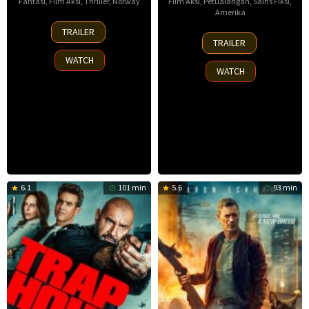
Fantasi
,
Film Aksi
,
Thriller
,
Norway
Film Aksi
,
Petualangan
,
Sains Fiksi
,
Amerika
30
TRAILER
8
Nov
TRAILER
Oct
2025
WATCH
2025
WATCH
6.1
101 min
5.6
93 min