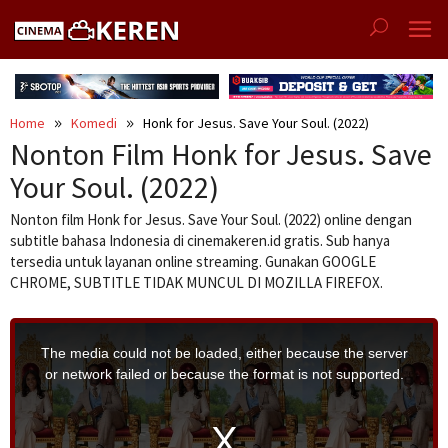
Skip
to
content
Home
Komedi
Honk for Jesus. Save Your Soul. (2022)
Nonton Film Honk for Jesus. Save
Your Soul. (2022)
Nonton film Honk for Jesus. Save Your Soul. (2022) online dengan
subtitle bahasa Indonesia di cinemakeren.id gratis. Sub hanya
tersedia untuk layanan online streaming. Gunakan GOOGLE
CHROME, SUBTITLE TIDAK MUNCUL DI MOZILLA FIREFOX.
T
h
i
The media could not be loaded, either because the server
s
i
or network failed or because the format is not supported.
s
a
m
o
d
a
l
w