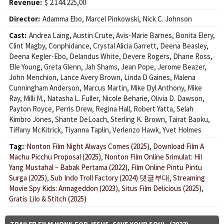
Revenue:
$ 2.144.225,00
Director:
Adamma Ebo
,
Marcel Pinkowski
,
Nick C. Johnson
Cast:
Andrea Laing
,
Austin Crute
,
Avis-Marie Barnes
,
Bonita Elery
,
Clint Magby
,
Conphidance
,
Crystal Alicia Garrett
,
Deena Beasley
,
Deena Kegler-Ebo
,
Delandus White
,
Devere Rogers
,
Dhane Ross
,
Elle Young
,
Greta Glenn
,
Jah Shams
,
Jean Pope
,
Jerome Beazer
,
John Menchion
,
Lance Avery Brown
,
Linda D Gaines
,
Malena
Cunningham Anderson
,
Marcus Martin
,
Mike Dyl Anthony
,
Mike
Ray
,
Milli M.
,
Natasha L. Fuller
,
Nicole Beharie
,
Olivia D. Dawson
,
Payton Royce
,
Perris Drew
,
Regina Hall
,
Robert Yatta
,
Selah
Kimbro Jones
,
Shante DeLoach
,
Sterling K. Brown
,
Tairat Baoku
,
Tiffany McKitrick
,
Tiyanna Taplin
,
Verlenzo Hawk
,
Yvet Holmes
Tag:
Nonton Film Night Always Comes (2025)
,
Download Film A
Machu Picchu Proposal (2025)
,
Nonton Film Online Srimulat: Hil
Yang Mustahal – Babak Pertama (2022)
,
Film Online Pintu Pintu
Surga (2025)
,
Sub Indo Troll Factory (2024) 댓글부대
,
Streaming
Movie Spy Kids: Armageddon (2023)
,
Situs Film Delicious (2025)
,
Gratis Lilo & Stitch (2025)
TRAILER FILM HONK FOR JESUS. SAVE YOUR SOUL. (2022)