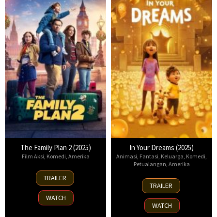
The Family Plan 2 (2025)
In Your Dreams (2025)
Film Aksi
,
Komedi
,
Amerika
Animasi
,
Fantasi
,
Keluarga
,
Komedi
,
Petualangan
,
Amerika
11
TRAILER
7
Nov
TRAILER
Nov
2025
WATCH
2025
WATCH