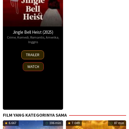
Jingle Bell Heist (2025)
Crime
,
Komedi
,
Romantis
,
Amerika
,
Inggris
25
TRAILER
Nov
2025
WATCH
FILM YANG KATEGORINYA SAMA
6.667
106 min
7.049
87 min