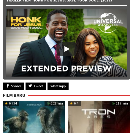
Sharer
Tweet
WhatsApp
FILM BARU
6.734
102 min
6.4
119 min