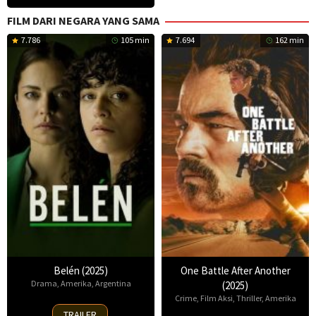
FILM DARI NEGARA YANG SAMA
7.786
105 min
7.694
162 min
Belén (2025)
One Battle After Another
Drama
,
Amerika
,
Argentina
(2025)
Crime
,
Film Aksi
,
Thriller
,
Amerika
18
TRAILER