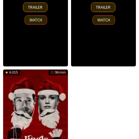
14
13
TRAILER
TRAILER
Nov
Nov
2025
2025
WATCH
WATCH
6.015
96 min