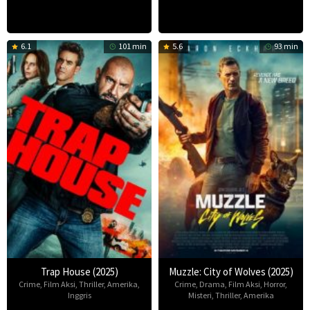
6.1
101 min
5.6
93 min
Trap House (2025)
Muzzle: City of Wolves (2025)
Crime
,
Film Aksi
,
Thriller
,
Amerika
,
Crime
,
Drama
,
Film Aksi
,
Horror
,
Inggris
Misteri
,
Thriller
,
Amerika