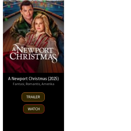
A Newport Christmas (2025)
Fantasi
,
Romantis
,
Amerika
2
TRAILER
Nov
2025
WATCH