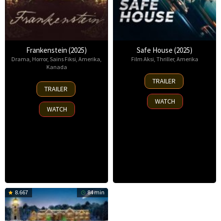
Frankenstein (2025)
Safe House (2025)
Drama
,
Horror
,
Sains Fiksi
,
Amerika
,
Film Aksi
,
Thriller
,
Amerika
Kanada
30
TRAILER
17
Oct
TRAILER
Oct
2025
WATCH
2025
WATCH
8.667
84 min