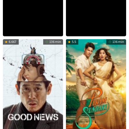
6.667
136 min
5.5
136 min