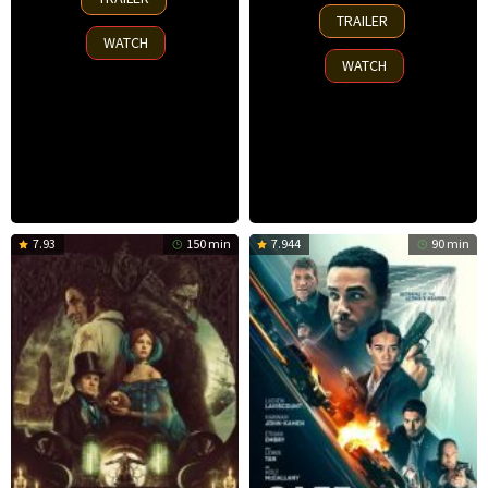
Sep
23
TRAILER
2025
Sep
WATCH
2025
WATCH
7.93
150 min
7.944
90 min