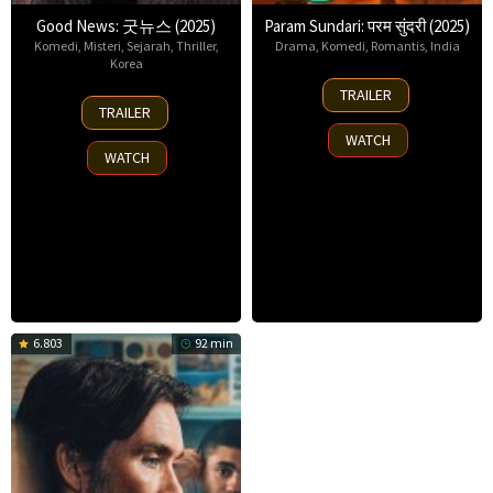
Good News: 굿뉴스 (2025)
Param Sundari: परम सुंदरी (2025)
Komedi
,
Misteri
,
Sejarah
,
Thriller
,
Drama
,
Komedi
,
Romantis
,
India
Korea
29
TRAILER
5
Aug
TRAILER
Sep
2025
WATCH
2025
WATCH
6.803
92 min