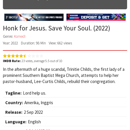
Honk for Jesus. Save Your Soul. (2022)
Genre:
Komedi
Year: 2022
Duration: 98 Min
View: 662 views
IMDB Rate:
23
votes, average
5.5
out of 10
In the aftermath of a huge scandal, Trinitie Childs, the first lady of a
prominent Southern Baptist Mega Church, attempts to help her
pastor-husband, Lee-Curtis Childs, rebuild their congregation.
Tagline:
Lord help us.
Country:
Amerika
,
Inggris
Release:
2 Sep 2022
Language:
English