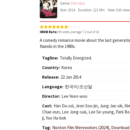
Genre:
Film Aksi
Year: 2014
Duration: 121 Min
View: 810 view
IMDB Rate:
99
votes, average
7.2
out of 10
A comedy romance movie about the last generati
Namdo in the 1980s.
Tagline:
Totally Energized.
Country:
Korea
Release:
22 Jan 2014
Language:
한국어/조선말
Director:
Lee Yeon-woo
Cast:
Han Da-sol
,
Jeon Soo-jin
,
Jung Jae-sik
,
Ki
Chae-eun
,
Lee Jong-suk
,
Lee Se-young
,
Park B
ji
,
Yoo Ha-bok
Tag:
Nonton Film Werewolves (2024)
,
Download F