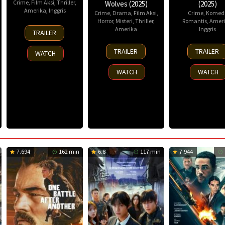
Crime
,
Film Aksi
,
Thriller
,
Wolves (2025)
(2025)
Amerika
,
Inggris
Crime
,
Drama
,
Film Aksi
,
Crime
,
Komed
Horror
,
Misteri
,
Thriller
,
Romantis
,
Ameri
14
Amerika
Inggris
TRAILER
Nov
13
25
2025
TRAILER
TRAILER
WATCH
Nov
Nov
2025
2025
WATCH
WATCH
7.694
162 min
6.8
117 min
7.944