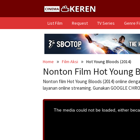
Skip
to
content
List Film
Request
TV Series
Genre F
Home
Film Aksi
Hot Young Bloods (2014)
Nonton Film Hot Young B
Nonton film Hot Young Bloods (2014) online dengan
layanan online streaming. Gunakan GOOGLE CH
T
h
i
The media could not be loaded, either becau
s
i
s
a
m
o
d
a
l
w