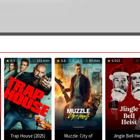
6.1
101 min
5.6
93 min
6.015
Trap House (2025)
Muzzle: City of
Jingle Bell He