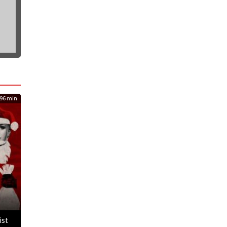
96 min
ist