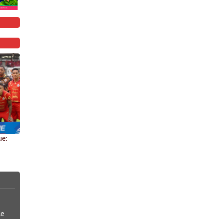
ue:
le