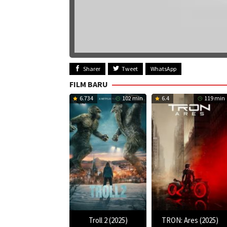
Sharer
Tweet
WhatsApp
FILM BARU
6.734
102 min
6.4
119 min
Troll 2 (2025)
TRON: Ares (2025)