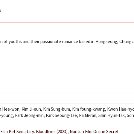
s
on of youths and their passionate romance based in Hongseong, Chung
m Hee-won
,
Kim Ji-eun
,
Kim Sung-bum
,
Kim Young-kwang
,
Kwon Hae-hy
o-young
,
Park Jeong-min
,
Park Seoung-tae
,
Ra Mi-ran
,
Shin Hyun-tak
,
Son
ilm Pet Sematary: Bloodlines (2023)
,
Nonton Film Online Secret