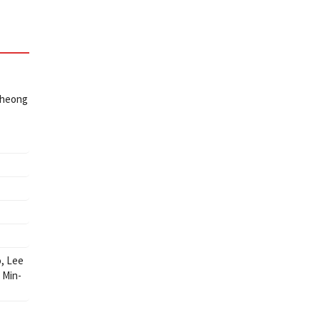
cheong
o
,
Lee
 Min-