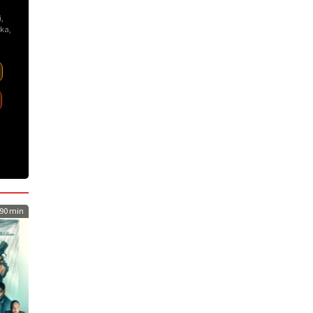
i
,
ka
,
90 min