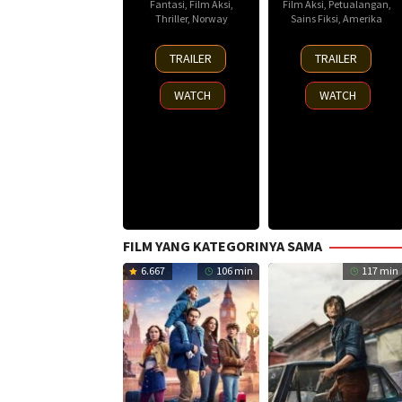
Fantasi
,
Film Aksi
,
Film Aksi
,
Petualangan
,
Thriller
,
Norway
Sains Fiksi
,
Amerika
30
8
TRAILER
TRAILER
Nov
Oct
2025
2025
WATCH
WATCH
FILM YANG KATEGORINYA SAMA
6.667
106 min
117 min