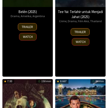
Belén (2025)
Tee Yai: Terlahir untuk Menjadi
Drama
,
Amerika
,
Argentina
Jahat (2025)
Crime
,
Drama
,
Film Aksi
,
Thailand
18
TRAILER
Sep
13
TRAILER
2025
Nov
WATCH
2025
WATCH
7.93
150 min
8.667
84 min