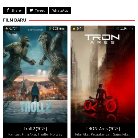
Sharer
Tweet
WhatsApp
FILM BARU
6.734
102 min
6.4
119 min
Troll 2 (2025)
TRON: Ares (2025)
Fantasi
,
Film Aksi
,
Thriller
,
Norway
Film Aksi
,
Petualangan
,
Sains Fiksi
,