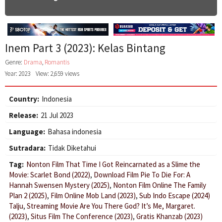
Inem Part 3 (2023): Kelas Bintang
Genre:
Drama
,
Romantis
Year: 2023
View: 2,659 views
Country:
Indonesia
Release:
21 Jul 2023
Language:
Bahasa indonesia
Sutradara:
Tidak Diketahui
Tag:
Nonton Film That Time I Got Reincarnated as a Slime the
Movie: Scarlet Bond (2022)
,
Download Film Pie To Die For: A
Hannah Swensen Mystery (2025)
,
Nonton Film Online The Family
Plan 2 (2025)
,
Film Online Mob Land (2023)
,
Sub Indo Escape (2024)
Talju
,
Streaming Movie Are You There God? It’s Me, Margaret.
(2023)
,
Situs Film The Conference (2023)
,
Gratis Khanzab (2023)