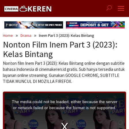
Skip
to
content
Home
Drama
Inem Part 3 (2023): Kelas Bintang
Nonton Film Inem Part 3 (2023):
Kelas Bintang
Nonton film Inem Part 3 (2023): Kelas Bintang online dengan subtitle
bahasa Indonesia di cinemakeren.id gratis. Sub hanya tersedia untuk
layanan online streaming. Gunakan GOOGLE CHROME, SUBTITLE
TIDAK MUNCUL DI MOZILLA FIREFOX.
T
h
i
The media could not be loaded, either because the server
s
i
or network failed or because the format is not supported.
s
a
m
o
d
a
l
w