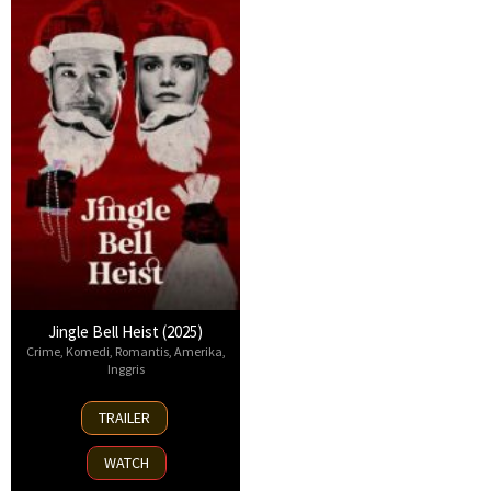
Jingle Bell Heist (2025)
Crime
,
Komedi
,
Romantis
,
Amerika
,
Inggris
25
TRAILER
Nov
2025
WATCH