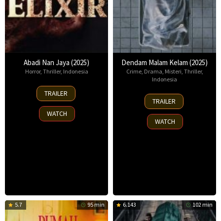
Abadi Nan Jaya (2025)
Dendam Malam Kelam (2025)
Horror
,
Thriller
,
Indonesia
Crime
,
Drama
,
Misteri
,
Thriller
,
Indonesia
22
TRAILER
28
Oct
TRAILER
May
2025
WATCH
2025
WATCH
5.7
95 min
6.143
102 min