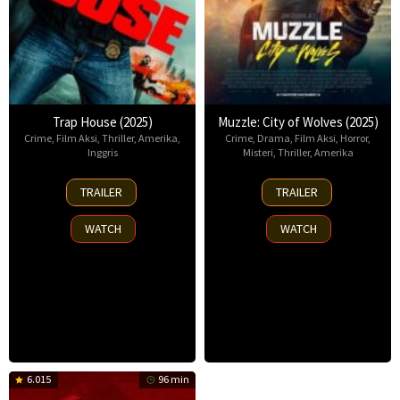
Trap House (2025)
Muzzle: City of Wolves (2025)
Crime
,
Film Aksi
,
Thriller
,
Amerika
,
Crime
,
Drama
,
Film Aksi
,
Horror
,
Inggris
Misteri
,
Thriller
,
Amerika
14
13
TRAILER
TRAILER
Nov
Nov
2025
2025
WATCH
WATCH
6.015
96 min