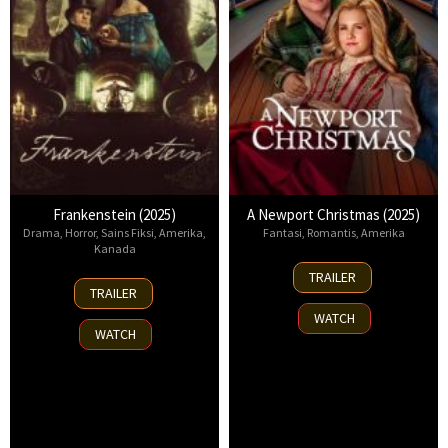
Frankenstein (2025)
A Newport Christmas (2025)
Drama
,
Horror
,
Sains Fiksi
,
Amerika
,
Fantasi
,
Romantis
,
Amerika
Kanada
2
TRAILER
17
Nov
TRAILER
Oct
2025
WATCH
2025
WATCH