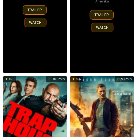
Amerika
30
TRAILER
8
Nov
TRAILER
Oct
2025
WATCH
2025
WATCH
6.1
101 min
5.6
93 min