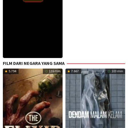
Oct
2025
FILM DARI NEGARA YANG SAMA
5.794
116 min
7.667
103 min