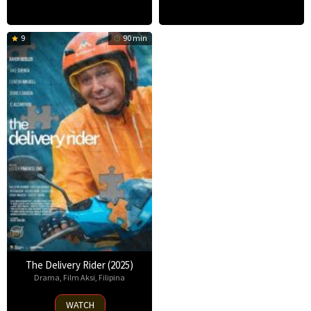
9
90 min
The Delivery Rider (2025)
Drama
,
Film Aksi
,
Filipina
23
WATCH