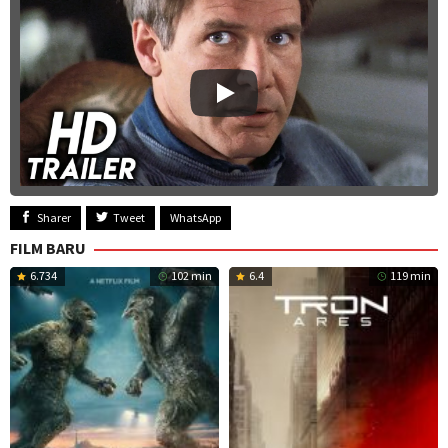
Sharer
Tweet
WhatsApp
FILM BARU
6.734
102 min
6.4
119 min