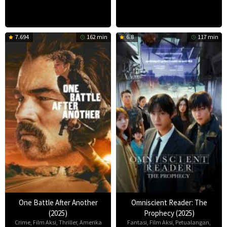
7.694
162 min
6.8
117 min
One Battle After Another
Omniscient Reader: The
(2025)
Prophecy (2025)
Crime
,
Film Aksi
,
Thriller
,
Amerika
Fantasi
,
Film Aksi
,
Petualangan
,