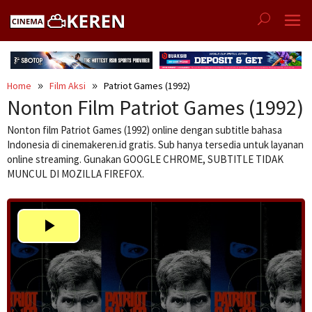
Skip
to
content
Home
Film Aksi
Patriot Games (1992)
Nonton Film Patriot Games (1992)
Nonton film Patriot Games (1992) online dengan subtitle bahasa
Indonesia di cinemakeren.id gratis. Sub hanya tersedia untuk layanan
online streaming. Gunakan GOOGLE CHROME, SUBTITLE TIDAK
MUNCUL DI MOZILLA FIREFOX.
Play
Video