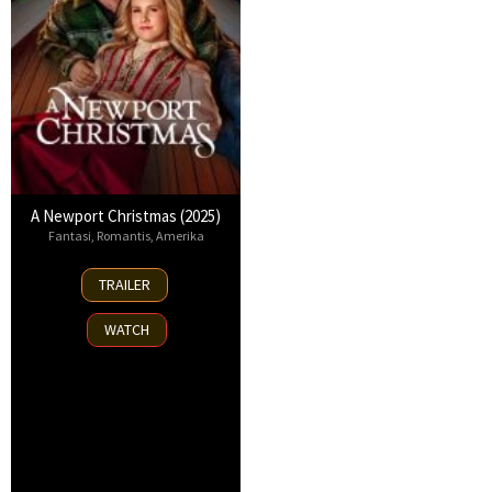
A Newport Christmas (2025)
Fantasi
,
Romantis
,
Amerika
2
TRAILER
Nov
2025
WATCH