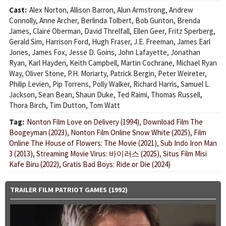
Cast:
Alex Norton
,
Allison Barron
,
Alun Armstrong
,
Andrew
Connolly
,
Anne Archer
,
Berlinda Tolbert
,
Bob Gunton
,
Brenda
James
,
Claire Oberman
,
David Threlfall
,
Ellen Geer
,
Fritz Sperberg
,
Gerald Sim
,
Harrison Ford
,
Hugh Fraser
,
J.E. Freeman
,
James Earl
Jones
,
James Fox
,
Jesse D. Goins
,
John Lafayette
,
Jonathan
Ryan
,
Karl Hayden
,
Keith Campbell
,
Martin Cochrane
,
Michael Ryan
Way
,
Oliver Stone
,
P.H. Moriarty
,
Patrick Bergin
,
Peter Weireter
,
Philip Levien
,
Pip Torrens
,
Polly Walker
,
Richard Harris
,
Samuel L.
Jackson
,
Sean Bean
,
Shaun Duke
,
Ted Raimi
,
Thomas Russell
,
Thora Birch
,
Tim Dutton
,
Tom Watt
Tag:
Nonton Film Love on Delivery (1994)
,
Download Film The
Boogeyman (2023)
,
Nonton Film Online Snow White (2025)
,
Film
Online The House of Flowers: The Movie (2021)
,
Sub Indo Iron Man
3 (2013)
,
Streaming Movie Virus: 바이러스 (2025)
,
Situs Film Misi
Kafe Biru (2022)
,
Gratis Bad Boys: Ride or Die (2024)
TRAILER FILM PATRIOT GAMES (1992)