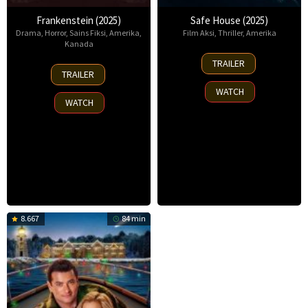
Frankenstein (2025)
Safe House (2025)
Drama
,
Horror
,
Sains Fiksi
,
Amerika
,
Film Aksi
,
Thriller
,
Amerika
Kanada
30
TRAILER
17
Oct
TRAILER
Oct
2025
WATCH
2025
WATCH
8.667
84 min