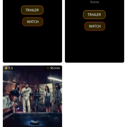
Korea
23
TRAILER
23
Sep
TRAILER
Jul
2025
WATCH
2025
WATCH
7.5
95 min