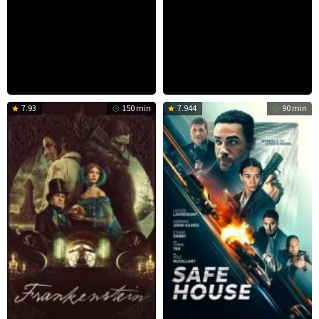
7.93
150 min
7.944
90 min