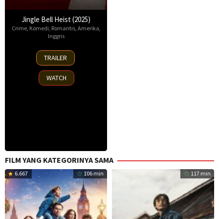
Jingle Bell Heist (2025)
Crime
,
Komedi
,
Romantis
,
Amerika
,
Inggris
25
TRAILER
Nov
2025
WATCH
FILM YANG KATEGORINYA SAMA
6.667
106 min
117 min