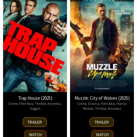
Trap House (2025)
Muzzle: City of Wolves (2025)
Crime
,
Film Aksi
,
Thriller
,
Amerika
,
Crime
,
Drama
,
Film Aksi
,
Horror
,
Inggris
Misteri
,
Thriller
,
Amerika
14
13
TRAILER
TRAILER
Nov
Nov
2025
2025
WATCH
WATCH