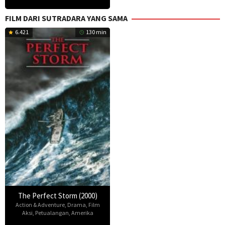
FILM DARI SUTRADARA YANG SAMA
6.421
130 min
The Perfect Storm (2000)
Action & Adventure
,
Drama
,
Film
Aksi
,
Petualangan
,
Amerika