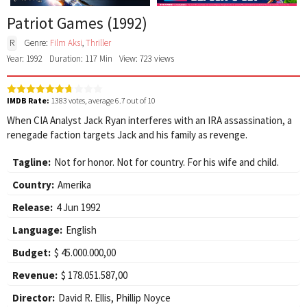
Patriot Games (1992)
R
Genre:
Film Aksi
,
Thriller
Year: 1992
Duration: 117 Min
View: 723 views
IMDB Rate:
1383
votes, average
6.7
out of 10
When CIA Analyst Jack Ryan interferes with an IRA assassination, a
renegade faction targets Jack and his family as revenge.
Tagline:
Not for honor. Not for country. For his wife and child.
Country:
Amerika
Release:
4 Jun 1992
Language:
English
Budget:
$ 45.000.000,00
Revenue:
$ 178.051.587,00
Director:
David R. Ellis
,
Phillip Noyce