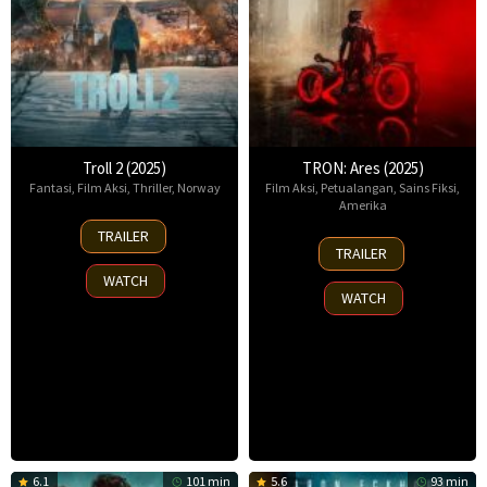
Troll 2 (2025)
TRON: Ares (2025)
Fantasi
,
Film Aksi
,
Thriller
,
Norway
Film Aksi
,
Petualangan
,
Sains Fiksi
,
Amerika
30
TRAILER
8
Nov
TRAILER
Oct
2025
WATCH
2025
WATCH
6.1
101 min
5.6
93 min