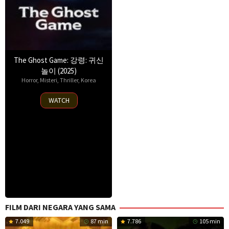
The Ghost Game: 강령: 귀신
놀이 (2025)
Horror
,
Misteri
,
Thriller
,
Korea
6
WATCH
Aug
2025
FILM DARI NEGARA YANG SAMA
7.049
87 min
7.786
105 min