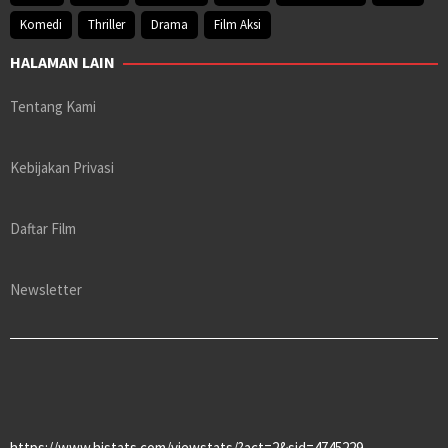
Komedi
Thriller
Drama
Film Aksi
HALAMAN LAIN
Tentang Kami
Kebijakan Privasi
Daftar Film
Newsletter
https://www.histats.com/viewstats/?act=2&sid=4745229