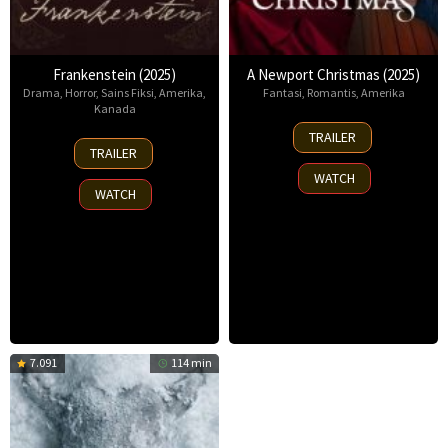
Frankenstein (2025)
A Newport Christmas (2025)
Drama
,
Horror
,
Sains Fiksi
,
Amerika
,
Fantasi
,
Romantis
,
Amerika
Kanada
2
TRAILER
17
Nov
TRAILER
Oct
2025
WATCH
2025
WATCH
7.091
114 min