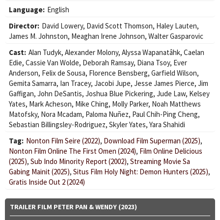
Language:
English
Director:
David Lowery
,
David Scott Thomson
,
Haley Lauten
,
James M. Johnston
,
Meaghan Irene Johnson
,
Walter Gasparovic
Cast:
Alan Tudyk
,
Alexander Molony
,
Alyssa Wapanatâhk
,
Caelan
Edie
,
Cassie Van Wolde
,
Deborah Ramsay
,
Diana Tsoy
,
Ever
Anderson
,
Felix de Sousa
,
Florence Bensberg
,
Garfield Wilson
,
Gemita Samarra
,
Ian Tracey
,
Jacobi Jupe
,
Jesse James Pierce
,
Jim
Gaffigan
,
John DeSantis
,
Joshua Blue Pickering
,
Jude Law
,
Kelsey
Yates
,
Mark Acheson
,
Mike Ching
,
Molly Parker
,
Noah Matthews
Matofsky
,
Nora Mcadam
,
Paloma Nuñez
,
Paul Chih-Ping Cheng
,
Sebastian Billingsley-Rodriguez
,
Skyler Yates
,
Yara Shahidi
Tag:
Nonton Film Seire (2022)
,
Download Film Superman (2025)
,
Nonton Film Online The First Omen (2024)
,
Film Online Delicious
(2025)
,
Sub Indo Minority Report (2002)
,
Streaming Movie Sa
Gabing Mainit (2025)
,
Situs Film Holy Night: Demon Hunters (2025)
,
Gratis Inside Out 2 (2024)
TRAILER FILM PETER PAN & WENDY (2023)