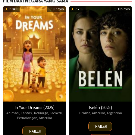
FILM DARI NEGARA YANG SAMA
7.049
87 min
7.786
105 min
In Your Dreams (2025)
Belén (2025)
Animasi
,
Fantasi
,
Keluarga
,
Komedi
,
Drama
,
Amerika
,
Argentina
Petualangan
,
Amerika
18
TRAILER
7
Sep
TRAILER
Nov