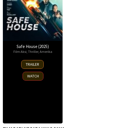
Safe House (2025)
Film Aksi
,
Thriller
,
Amerika
30
TRAILER
Oct
2025
WATCH