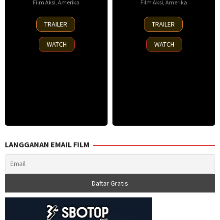
Film Aksi
,
Amerika
Film Aksi
,
Amerika
28
14
TRAILER
TRAILER
Sep
Jul
2023
2015
WATCH
WATCH
LANGGANAN EMAIL FILM