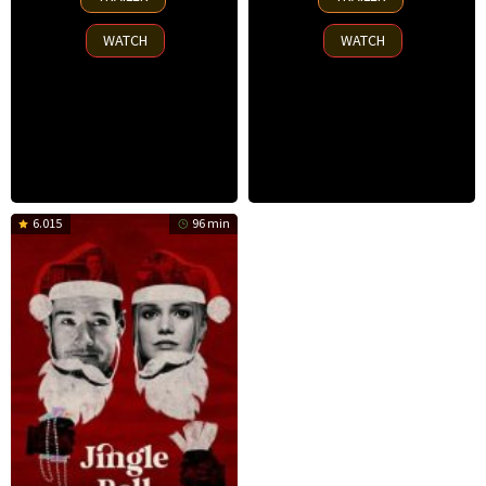
Nov
Nov
2025
2025
WATCH
WATCH
6.015
96 min