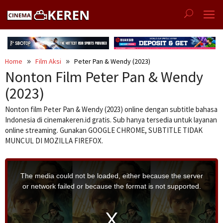
Skip
to
content
Home
Film Aksi
Peter Pan & Wendy (2023)
Nonton Film Peter Pan & Wendy
(2023)
Nonton film Peter Pan & Wendy (2023) online dengan subtitle bahasa
Indonesia di cinemakeren.id gratis. Sub hanya tersedia untuk layanan
online streaming. Gunakan GOOGLE CHROME, SUBTITLE TIDAK
MUNCUL DI MOZILLA FIREFOX.
T
h
i
The media could not be loaded, either because the server
s
i
or network failed or because the format is not supported.
s
a
m
o
d
a
l
w