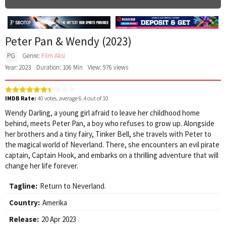
Peter Pan & Wendy (2023)
PG
Genre:
Film Aksi
Year: 2023
Duration: 106 Min
View: 976 views
IMDB Rate:
40
votes, average
6.4
out of 10
Wendy Darling, a young girl afraid to leave her childhood home
behind, meets Peter Pan, a boy who refuses to grow up. Alongside
her brothers and a tiny fairy, Tinker Bell, she travels with Peter to
the magical world of Neverland. There, she encounters an evil pirate
captain, Captain Hook, and embarks on a thrilling adventure that will
change her life forever.
Tagline:
Return to Neverland.
Country:
Amerika
Release:
20 Apr 2023