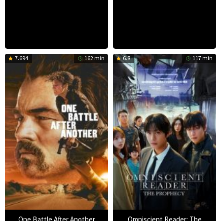
7.694
162 min
6.8
117 min
One Battle After Another
Omniscient Reader: The