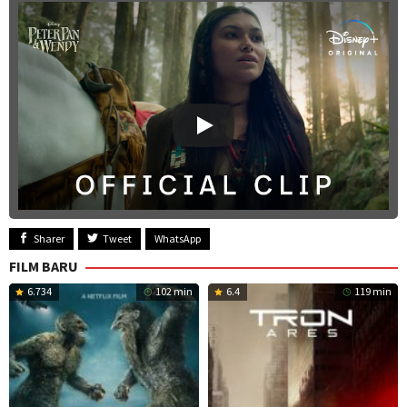
Sharer
Tweet
WhatsApp
FILM BARU
6.734
102 min
6.4
119 min