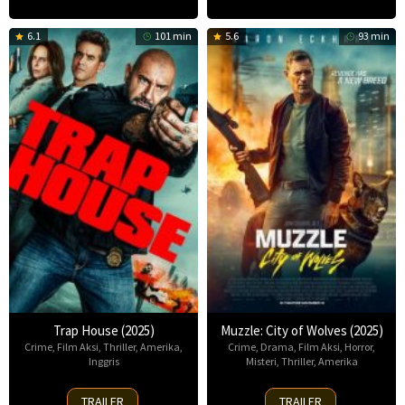
6.1
101 min
5.6
93 min
Trap House (2025)
Muzzle: City of Wolves (2025)
Crime
,
Film Aksi
,
Thriller
,
Amerika
,
Crime
,
Drama
,
Film Aksi
,
Horror
,
Inggris
Misteri
,
Thriller
,
Amerika
14
13
TRAILER
TRAILER