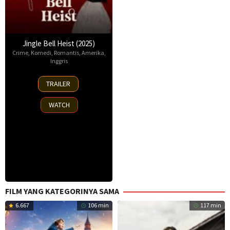
Jingle Bell Heist (2025)
Crime
,
Komedi
,
Romantis
,
Amerika
,
Inggris
25
TRAILER
Nov
2025
WATCH
FILM YANG KATEGORINYA SAMA
6.667
106 min
117 min