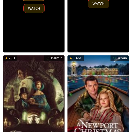
2025
WATCH
2025
WATCH
7.93
150 min
8.667
84 min