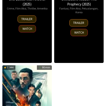
(2025)
Prophecy (2025)
Crime
,
Film Aksi
,
Thriller
,
Amerika
Fantasi
,
Film Aksi
,
Petualangan
,
Korea
23
TRAILER
23
Sep
TRAILER
Jul
2025
WATCH
2025
WATCH
7.944
90 min