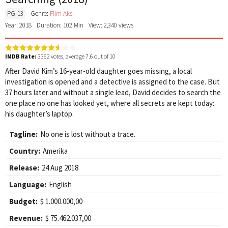
PG-13
Genre:
Film Aksi
Year: 2018
Duration: 102 Min
View: 2,340 views
IMDB Rate:
3362
votes, average
7.6
out of 10
After David Kim’s 16-year-old daughter goes missing, a local
investigation is opened and a detective is assigned to the case. But
37 hours later and without a single lead, David decides to search the
one place no one has looked yet, where all secrets are kept today:
his daughter’s laptop.
Tagline:
No one is lost without a trace.
Country:
Amerika
Release:
24 Aug 2018
Language:
English
Budget:
$ 1.000.000,00
Revenue:
$ 75.462.037,00