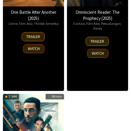
One Battle After Another
Omniscient Reader: The
(2025)
Prophecy (2025)
Crime
,
Film Aksi
,
Thriller
,
Amerika
Fantasi
,
Film Aksi
,
Petualangan
,
Korea
23
TRAILER
23
Sep
TRAILER
Jul
2025
WATCH
2025
WATCH
7.944
90 min