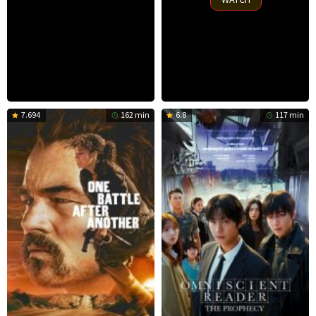
7.694
162 min
6.8
117 min