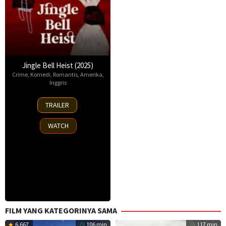
Jingle Bell Heist (2025)
Crime
,
Komedi
,
Romantis
,
Amerika
,
Inggris
25
TRAILER
Nov
2025
WATCH
FILM YANG KATEGORINYA SAMA
6.667
106 min
117 min