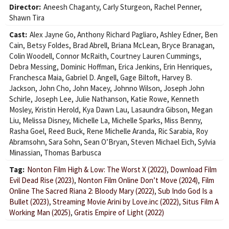
Director:
Aneesh Chaganty
,
Carly Sturgeon
,
Rachel Penner
,
Shawn Tira
Cast:
Alex Jayne Go
,
Anthony Richard Pagliaro
,
Ashley Edner
,
Ben
Cain
,
Betsy Foldes
,
Brad Abrell
,
Briana McLean
,
Bryce Branagan
,
Colin Woodell
,
Connor McRaith
,
Courtney Lauren Cummings
,
Debra Messing
,
Dominic Hoffman
,
Erica Jenkins
,
Erin Henriques
,
Franchesca Maia
,
Gabriel D. Angell
,
Gage Biltoft
,
Harvey B.
Jackson
,
John Cho
,
John Macey
,
Johnno Wilson
,
Joseph John
Schirle
,
Joseph Lee
,
Julie Nathanson
,
Katie Rowe
,
Kenneth
Mosley
,
Kristin Herold
,
Kya Dawn Lau
,
Lasaundra Gibson
,
Megan
Liu
,
Melissa Disney
,
Michelle La
,
Michelle Sparks
,
Miss Benny
,
Rasha Goel
,
Reed Buck
,
Rene Michelle Aranda
,
Ric Sarabia
,
Roy
Abramsohn
,
Sara Sohn
,
Sean O’Bryan
,
Steven Michael Eich
,
Sylvia
Minassian
,
Thomas Barbusca
Tag:
Nonton Film High & Low: The Worst X (2022)
,
Download Film
Evil Dead Rise (2023)
,
Nonton Film Online Don’t Move (2024)
,
Film
Online The Sacred Riana 2: Bloody Mary (2022)
,
Sub Indo God Is a
Bullet (2023)
,
Streaming Movie Arini by Love.inc (2022)
,
Situs Film A
Working Man (2025)
,
Gratis Empire of Light (2022)