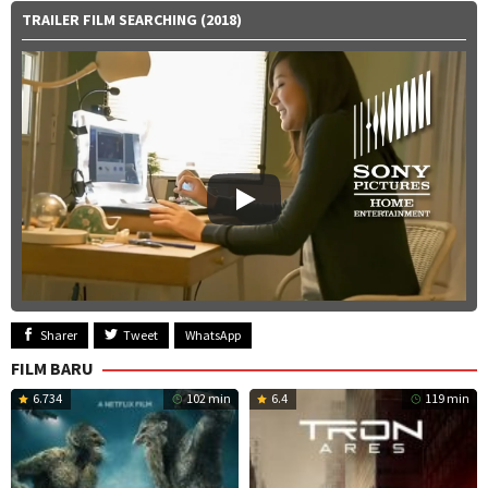
TRAILER FILM SEARCHING (2018)
Sharer
Tweet
WhatsApp
FILM BARU
6.734
102 min
6.4
119 min