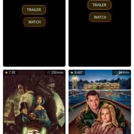
18
TRAILER
7
Sep
TRAILER
Nov
2025
WATCH
2025
WATCH
7.93
150 min
8.667
84 min