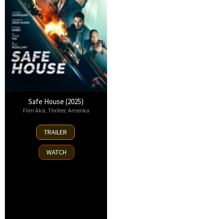
Safe House (2025)
Film Aksi
,
Thriller
,
Amerika
30
TRAILER
Oct
2025
WATCH