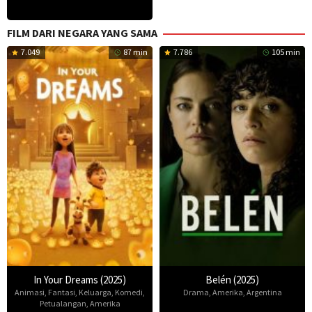
FILM DARI NEGARA YANG SAMA
7.049
87 min
7.786
105 min
In Your Dreams (2025)
Belén (2025)
Animasi
,
Fantasi
,
Keluarga
,
Komedi
,
Drama
,
Amerika
,
Argentina
Petualangan
,
Amerika