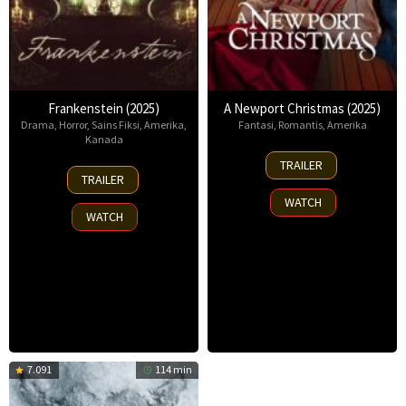
Frankenstein (2025)
A Newport Christmas (2025)
Drama
,
Horror
,
Sains Fiksi
,
Amerika
,
Fantasi
,
Romantis
,
Amerika
Kanada
2
TRAILER
17
Nov
TRAILER
Oct
2025
WATCH
2025
WATCH
7.091
114 min