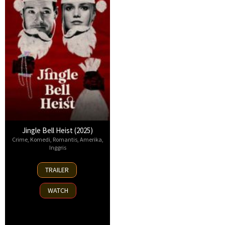
Jingle Bell Heist (2025)
Crime
,
Komedi
,
Romantis
,
Amerika
,
Inggris
25
TRAILER
Nov
2025
WATCH