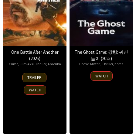
One Battle After Another
The Ghost Game: 강령: 귀신
(2025)
놀이 (2025)
Crime
,
Film Aksi
,
Thriller
,
Amerika
Horror
,
Misteri
,
Thriller
,
Korea
23
6
WATCH
TRAILER
Sep
Aug
2025
2025
WATCH