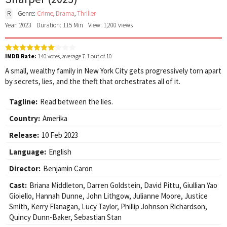
R
Genre:
Crime
,
Drama
,
Thriller
Year: 2023
Duration: 115 Min
View: 1,200 views
IMDB Rate:
140
votes, average
7.1
out of 10
A small, wealthy family in New York City gets progressively torn apart
by secrets, lies, and the theft that orchestrates all of it.
Tagline:
Read between the lies.
Country:
Amerika
Release:
10 Feb 2023
Language:
English
Director:
Benjamin Caron
Cast:
Briana Middleton
,
Darren Goldstein
,
David Pittu
,
Giullian Yao
Gioiello
,
Hannah Dunne
,
John Lithgow
,
Julianne Moore
,
Justice
Smith
,
Kerry Flanagan
,
Lucy Taylor
,
Phillip Johnson Richardson
,
Quincy Dunn-Baker
,
Sebastian Stan