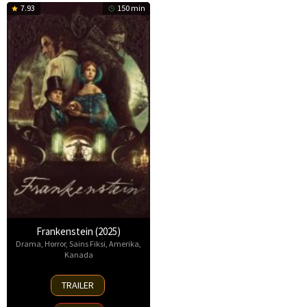
7.93
150 min
Frankenstein (2025)
Drama
,
Horror
,
Sains Fiksi
,
Amerika
,
Kanada
17
TRAILER
Oct
2025