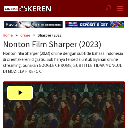
Skip
to
content
Home
Crime
Sharper (2023)
Nonton Film Sharper (2023)
Nonton film Sharper (2023) online dengan subtitle bahasa Indonesia
di cinemakeren.id gratis. Sub hanya tersedia untuk layanan online
streaming. Gunakan GOOGLE CHROME, SUBTITLE TIDAK MUNCUL
DI MOZILLA FIREFOX.
Play
Video