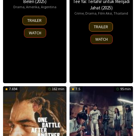
Belén (2025)
Tee Yai: Terlahir untuk Menjadi
Drama
,
Amerika
,
Argentina
Jahat (2025)
Crime
,
Drama
,
Film Aksi
,
Thailand
18
TRAILER
Sep
13
TRAILER
2025
Nov
WATCH
2025
WATCH
7.694
162 min
7.5
95 min