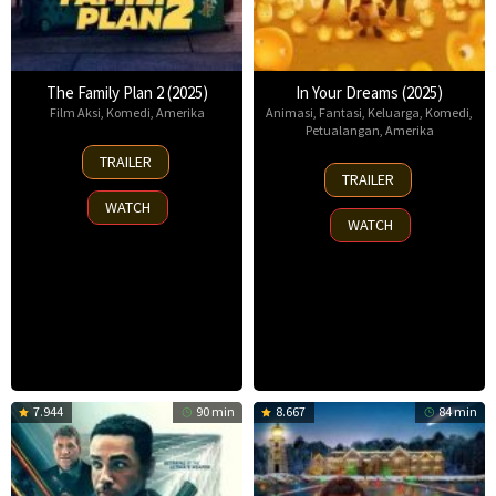
The Family Plan 2 (2025)
In Your Dreams (2025)
Film Aksi
,
Komedi
,
Amerika
Animasi
,
Fantasi
,
Keluarga
,
Komedi
,
Petualangan
,
Amerika
11
TRAILER
7
Nov
TRAILER
Nov
2025
WATCH
2025
WATCH
7.944
90 min
8.667
84 min