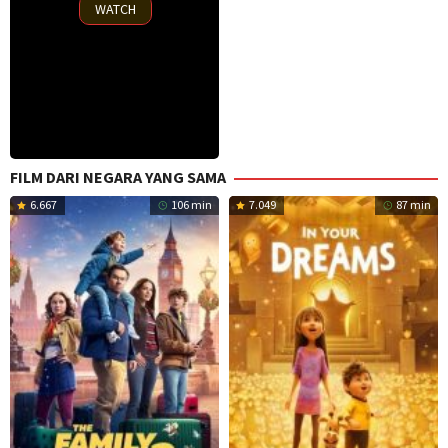
WATCH
FILM DARI NEGARA YANG SAMA
6.667
106 min
7.049
87 min