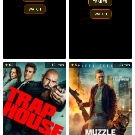
TRAILER
Oct
2025
WATCH
2025
WATCH
6.1
101 min
5.6
93 min