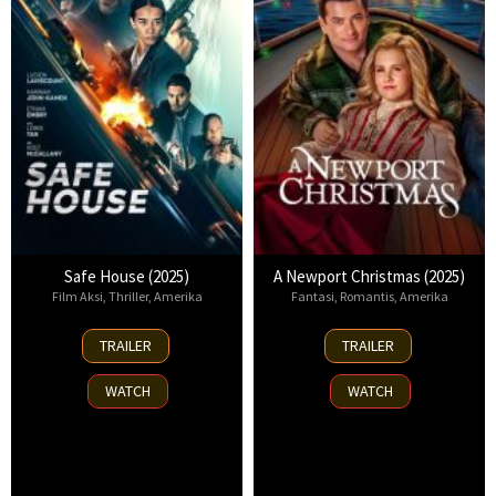
Safe House (2025)
A Newport Christmas (2025)
Film Aksi
,
Thriller
,
Amerika
Fantasi
,
Romantis
,
Amerika
30
2
TRAILER
TRAILER
Oct
Nov
2025
2025
WATCH
WATCH