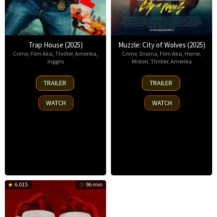
Trap House (2025)
Muzzle: City of Wolves (2025)
Crime
,
Film Aksi
,
Thriller
,
Amerika
,
Crime
,
Drama
,
Film Aksi
,
Horror
,
Inggris
Misteri
,
Thriller
,
Amerika
14
13
TRAILER
TRAILER
Nov
Nov
2025
2025
WATCH
WATCH
6.015
96 min