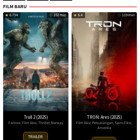
FILM BARU
6.734
102 min
6.4
119 min
Troll 2 (2025)
TRON: Ares (2025)
Fantasi
,
Film Aksi
,
Thriller
,
Norway
Film Aksi
,
Petualangan
,
Sains Fiksi
,
Amerika
30
TRAILER
8
Nov