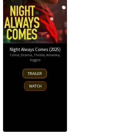
Night Always Comes (2025)
Crime
,
Drama
,
Thriller
,
Amerika
,
Inggris
15
TRAILER
Aug
2025
WATCH