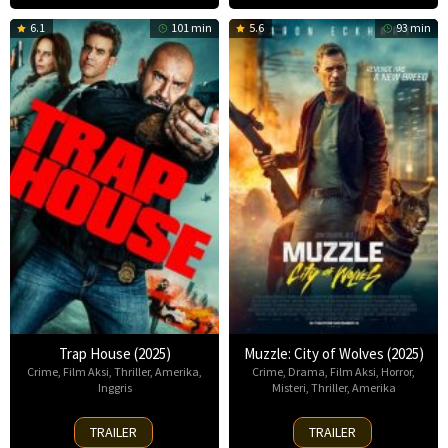
6.1
101 min
5.6
93 min
Trap House (2025)
Muzzle: City of Wolves (2025)
Crime
,
Film Aksi
,
Thriller
,
Amerika
,
Crime
,
Drama
,
Film Aksi
,
Horror
,
Inggris
Misteri
,
Thriller
,
Amerika
14
13
TRAILER
TRAILER
Nov
Nov