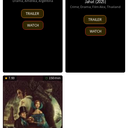
Drama
,
Amerika
,
Argentina
Jahat (2025)
Crime
,
Drama
,
Film Aksi
,
Thailand
18
TRAILER
Sep
13
TRAILER
2025
Nov
WATCH
2025
WATCH
7.93
150 min