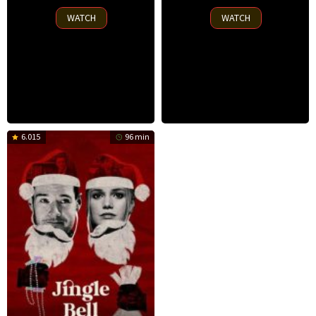
2025
2025
WATCH
WATCH
6.015
96 min