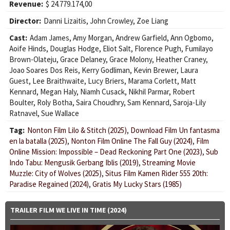
Revenue:
$ 24.779.174,00
Director:
Danni Lizaitis
,
John Crowley
,
Zoe Liang
Cast:
Adam James
,
Amy Morgan
,
Andrew Garfield
,
Ann Ogbomo
,
Aoife Hinds
,
Douglas Hodge
,
Eliot Salt
,
Florence Pugh
,
Fumilayo
Brown-Olateju
,
Grace Delaney
,
Grace Molony
,
Heather Craney
,
Joao Soares Dos Reis
,
Kerry Godliman
,
Kevin Brewer
,
Laura
Guest
,
Lee Braithwaite
,
Lucy Briers
,
Marama Corlett
,
Matt
Kennard
,
Megan Haly
,
Niamh Cusack
,
Nikhil Parmar
,
Robert
Boulter
,
Roly Botha
,
Saira Choudhry
,
Sam Kennard
,
Saroja-Lily
Ratnavel
,
Sue Wallace
Tag:
Nonton Film Lilo & Stitch (2025)
,
Download Film Un fantasma
en la batalla (2025)
,
Nonton Film Online The Fall Guy (2024)
,
Film
Online Mission: Impossible – Dead Reckoning Part One (2023)
,
Sub
Indo Tabu: Mengusik Gerbang Iblis (2019)
,
Streaming Movie
Muzzle: City of Wolves (2025)
,
Situs Film Kamen Rider 555 20th:
Paradise Regained (2024)
,
Gratis My Lucky Stars (1985)
TRAILER FILM WE LIVE IN TIME (2024)