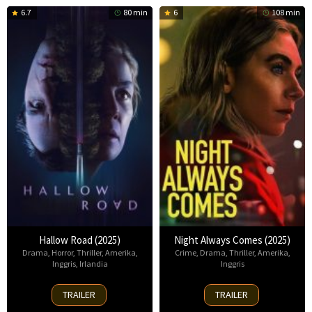
6.7
80 min
6
108 min
Hallow Road (2025)
Night Always Comes (2025)
Drama
,
Horror
,
Thriller
,
Amerika
,
Crime
,
Drama
,
Thriller
,
Amerika
,
Inggris
,
Irlandia
Inggris
16
15
TRAILER
TRAILER
Apr
Aug