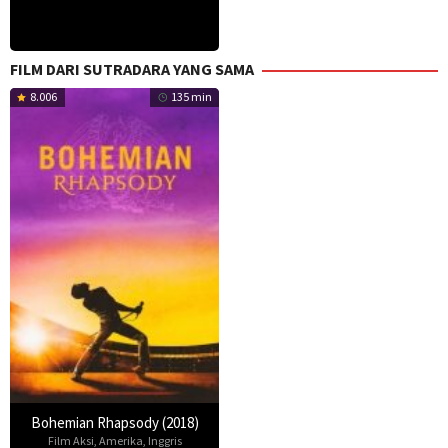
FILM DARI SUTRADARA YANG SAMA
8.006
135 min
Bohemian Rhapsody (2018)
Film Aksi
,
Amerika
,
Inggris