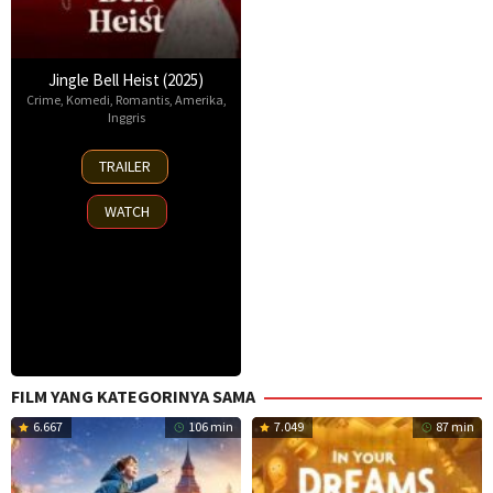
Jingle Bell Heist (2025)
Crime
,
Komedi
,
Romantis
,
Amerika
,
Inggris
25
TRAILER
Nov
2025
WATCH
FILM YANG KATEGORINYA SAMA
6.667
106 min
7.049
87 min