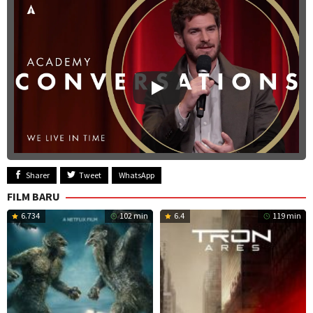
Sharer
Tweet
WhatsApp
FILM BARU
6.734
102 min
6.4
119 min