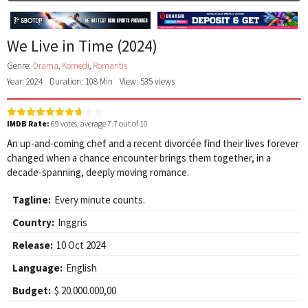
We Live in Time (2024)
Genre:
Drama
,
Komedi
,
Romantis
Year: 2024
Duration: 108 Min
View: 535 views
IMDB Rate:
69
votes, average
7.7
out of 10
An up-and-coming chef and a recent divorcée find their lives forever
changed when a chance encounter brings them together, in a
decade-spanning, deeply moving romance.
Tagline:
Every minute counts.
Country:
Inggris
Release:
10 Oct 2024
Language:
English
Budget:
$ 20.000.000,00