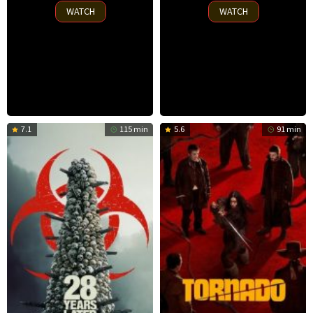
2025
2025
WATCH
WATCH
7.1
115 min
5.6
91 min