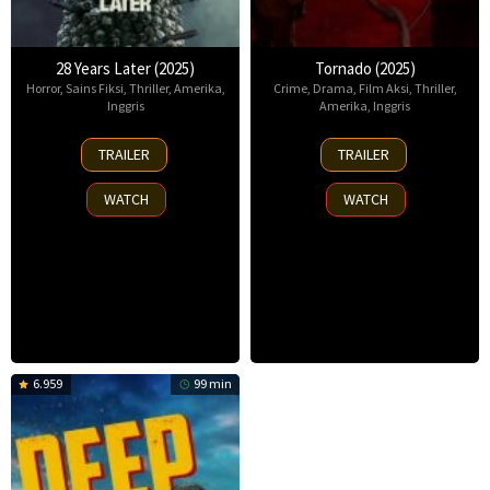
28 Years Later (2025)
Tornado (2025)
Horror
,
Sains Fiksi
,
Thriller
,
Amerika
,
Crime
,
Drama
,
Film Aksi
,
Thriller
,
Inggris
Amerika
,
Inggris
18
30
TRAILER
TRAILER
Jun
May
2025
2025
WATCH
WATCH
6.959
99 min