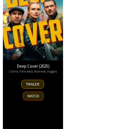
Deep Cover (2025)
Crime
,
Film Aksi
,
Komedi
,
Inggris
4
TRAILER
Jun
2025
WATCH