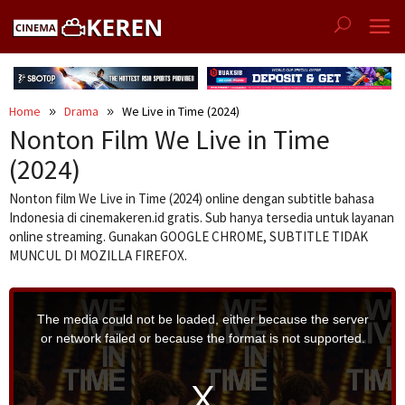
Skip
to
content
Home
Drama
We Live in Time (2024)
Nonton Film We Live in Time
(2024)
Nonton film We Live in Time (2024) online dengan subtitle bahasa
Indonesia di cinemakeren.id gratis. Sub hanya tersedia untuk layanan
online streaming. Gunakan GOOGLE CHROME, SUBTITLE TIDAK
MUNCUL DI MOZILLA FIREFOX.
T
h
i
The media could not be loaded, either because the server
s
i
or network failed or because the format is not supported.
s
a
m
o
d
a
l
w