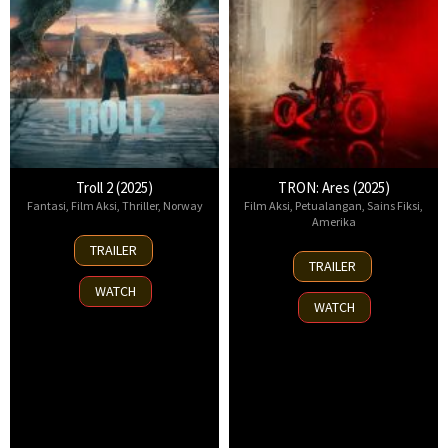
Troll 2 (2025)
TRON: Ares (2025)
Fantasi
,
Film Aksi
,
Thriller
,
Norway
Film Aksi
,
Petualangan
,
Sains Fiksi
,
Amerika
30
TRAILER
8
Nov
TRAILER
Oct
2025
WATCH
2025
WATCH