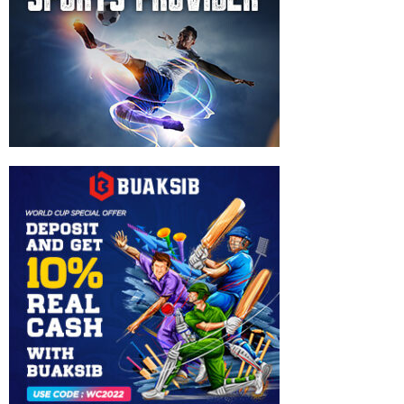
Spiro
Razatos
,
Trisha
Burton