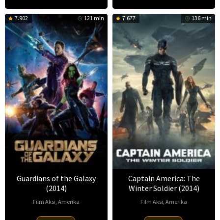
Marks
,
7.902
121 min
7.677
136 min
Jessica
Lichtner
,
John
R.
Saunders
Guardians of the Galaxy
Captain America: The
(2014)
Winter Soldier (2014)
Film Aksi
,
Amerika
Film Aksi
,
Amerika
30
James
20
Anthony