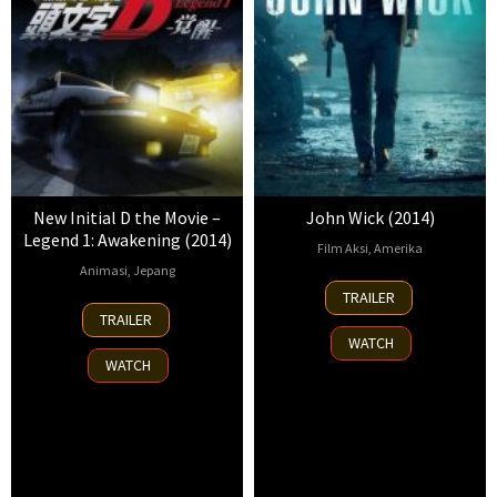
New Initial D the Movie –
John Wick (2014)
Legend 1: Awakening (2014)
Film Aksi
,
Amerika
Animasi
,
Jepang
22
Chad
TRAILER
24
Masamitsu
Oct
Stahelski
,
TRAILER
Aug
Hidaka
2014
Darrin
WATCH
2014
Prescott
,
WATCH
David
Leitch
,
Ivan
J.
Fonseca
,
Jeremy