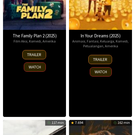
The Family Plan 2 (2025)
In Your Dreams (2025)
Film Aksi
,
Komedi
,
Amerika
Animasi
,
Fantasi
,
Keluarga
,
Komedi
,
Petualangan
,
Amerika
11
TRAILER
7
Nov
TRAILER
Nov
2025
WATCH
2025
WATCH
117 min
7.694
162 min