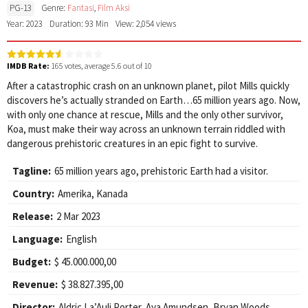
PG-13
Genre:
Fantasi
,
Film Aksi
Year: 2023
Duration: 93 Min
View: 2,054 views
IMDB Rate:
165
votes, average
5.6
out of 10
After a catastrophic crash on an unknown planet, pilot Mills quickly
discovers he’s actually stranded on Earth…65 million years ago. Now,
with only one chance at rescue, Mills and the only other survivor,
Koa, must make their way across an unknown terrain riddled with
dangerous prehistoric creatures in an epic fight to survive.
Tagline:
65 million years ago, prehistoric Earth had a visitor.
Country:
Amerika
,
Kanada
Release:
2 Mar 2023
Language:
English
Budget:
$ 45.000.000,00
Revenue:
$ 38.827.395,00
Director:
Aldric La’Auli Porter
,
Ava Amundsen
,
Bryan Woods
,