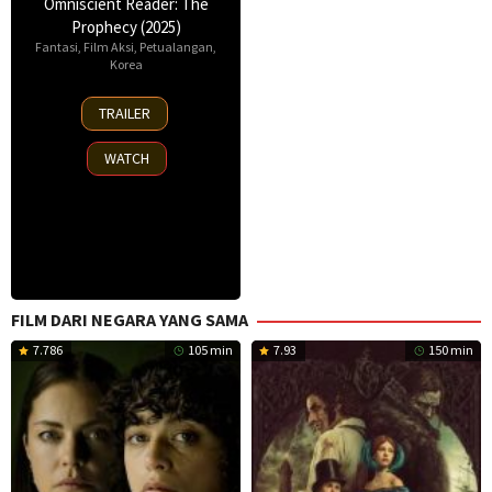
Omniscient Reader: The
Prophecy (2025)
Fantasi
,
Film Aksi
,
Petualangan
,
Korea
23
TRAILER
Jul
2025
WATCH
FILM DARI NEGARA YANG SAMA
7.786
105 min
7.93
150 min