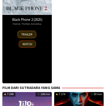
Black Phone 2 (2025)
Horror
,
Thriller
,
Amerika
15
TRAILER
Oct
2025
WATCH
FILM DARI SUTRADARA YANG SAMA
7.098
108 min
7.174
93 min