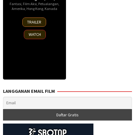
Fantasi
,
Film Aksi
,
Petualangan
,
Amerika
,
Hong Kong
,
Kanada
23
TRAILER
Mar
2017
WATCH
LANGGANAN EMAIL FILM