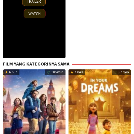
TRAILER
Nov
2025
WATCH
FILM YANG KATEGORINYA SAMA
6.667
106 min
7.049
87 min