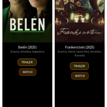
Belén (2025)
Frankenstein (2025)
Drama
,
Amerika
,
Argentina
Drama
,
Horror
,
Sains Fiksi
,
Amerika
,
Kanada
18
TRAILER
17
Sep
TRAILER
Oct
2025
WATCH
2025
WATCH