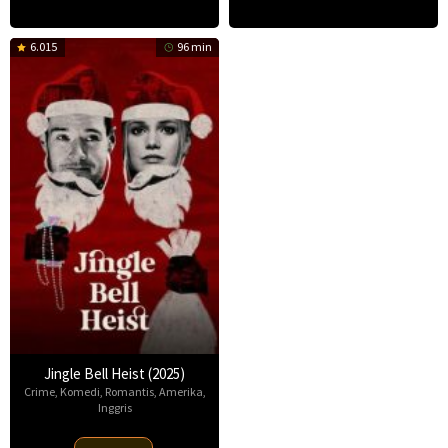
6.015
96 min
Jingle Bell Heist (2025)
Crime
,
Komedi
,
Romantis
,
Amerika
,
Inggris
25