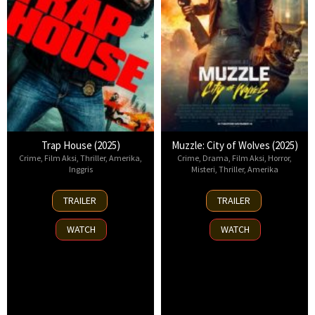
Trap House (2025)
Muzzle: City of Wolves (2025)
Crime
,
Film Aksi
,
Thriller
,
Amerika
,
Crime
,
Drama
,
Film Aksi
,
Horror
,
Inggris
Misteri
,
Thriller
,
Amerika
14
13
TRAILER
TRAILER
Nov
Nov
2025
2025
WATCH
WATCH