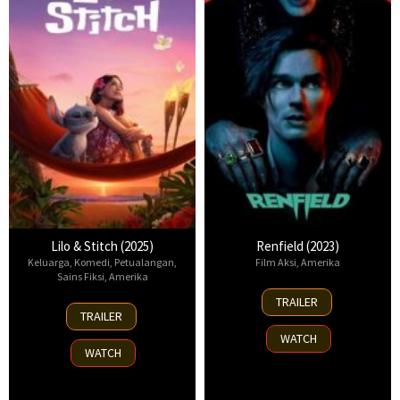
Lilo & Stitch (2025)
Renfield (2023)
Keluarga
,
Komedi
,
Petualangan
,
Film Aksi
,
Amerika
Sains Fiksi
,
Amerika
7
TRAILER
17
Apr
TRAILER
May
2023
WATCH
2025
WATCH