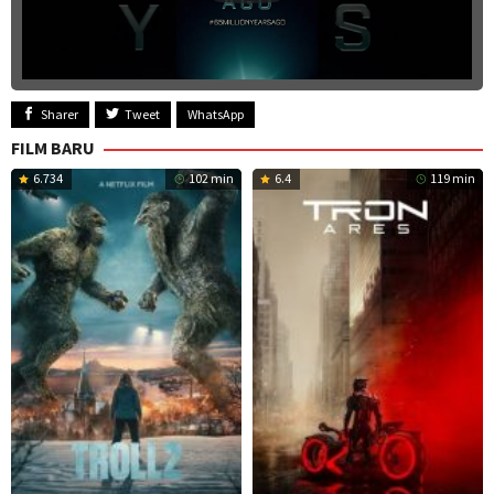
Sharer
Tweet
WhatsApp
FILM BARU
6.734
102 min
6.4
119 min