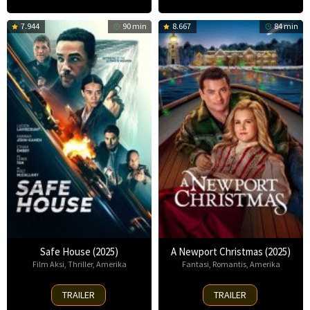
7.944
90 min
8.667
84 min
Safe House (2025)
A Newport Christmas (2025)
Film Aksi
,
Thriller
,
Amerika
Fantasi
,
Romantis
,
Amerika
30
2
TRAILER
TRAILER
Oct
Nov