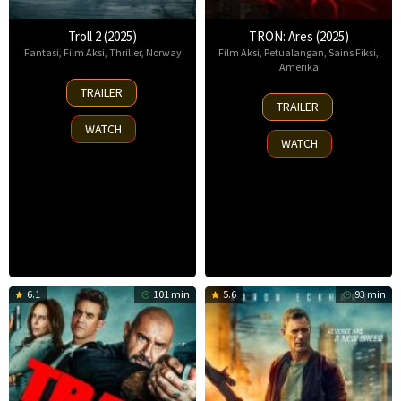
Troll 2 (2025)
TRON: Ares (2025)
Fantasi
,
Film Aksi
,
Thriller
,
Norway
Film Aksi
,
Petualangan
,
Sains Fiksi
,
Amerika
30
TRAILER
8
Nov
TRAILER
Oct
2025
WATCH
2025
WATCH
6.1
101 min
5.6
93 min