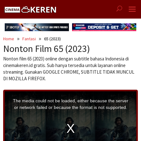
Skip
to
content
Home
Fantasi
65 (2023)
Nonton Film 65 (2023)
Nonton film 65 (2023) online dengan subtitle bahasa Indonesia di
cinemakeren.id gratis. Sub hanya tersedia untuk layanan online
streaming. Gunakan GOOGLE CHROME, SUBTITLE TIDAK MUNCUL
DI MOZILLA FIREFOX.
T
h
i
The media could not be loaded, either because the server
s
i
or network failed or because the format is not supported.
s
a
m
o
d
a
l
w
i
n
d