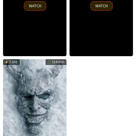
2025
2025
WATCH
WATCH
7.091
114 min