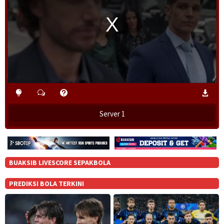
m
o
d
a
l
w
i
n
d
o
w
.
Server 1
BUAKSIB LIVESCORE SEPAKBOLA
PREDIKSI BOLA TERKINI