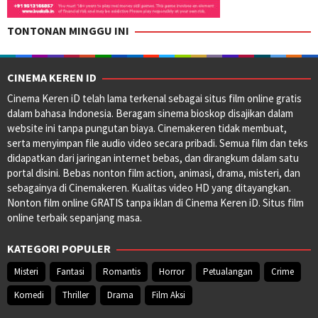
TONTONAN MINGGU INI
CINEMA KEREN ID
Cinema Keren iD telah lama terkenal sebagai situs film online gratis
dalam bahasa Indonesia. Beragam sinema bioskop disajikan dalam
website ini tanpa pungutan biaya. Cinemakeren tidak membuat,
serta menyimpan file audio video secara pribadi. Semua film dan teks
didapatkan dari jaringan internet bebas, dan dirangkum dalam satu
portal disini. Bebas nonton film action, animasi, drama, misteri, dan
sebagainya di Cinemakeren. Kualitas video HD yang ditayangkan.
Nonton film online GRATIS tanpa iklan di Cinema Keren iD. Situs film
online terbaik sepanjang masa.
KATEGORI POPULER
Misteri
Fantasi
Romantis
Horror
Petualangan
Crime
Komedi
Thriller
Drama
Film Aksi