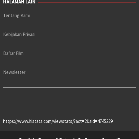
HALAMAN LAIN
Tentang Kami
Kebijakan Privasi
Daftar Film
Newsletter
https://www.histats.com/viewstats/?act=2&sid=4745229