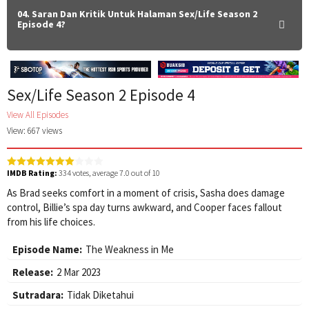
04. Saran Dan Kritik Untuk Halaman Sex/Life Season 2
Episode 4?
Sex/Life Season 2 Episode 4
View All Episodes
View: 667 views
IMDB Rating:
334
votes, average
7.0
out of 10
As Brad seeks comfort in a moment of crisis, Sasha does damage
control, Billie’s spa day turns awkward, and Cooper faces fallout
from his life choices.
Episode Name:
The Weakness in Me
Release:
2 Mar 2023
Sutradara:
Tidak Diketahui