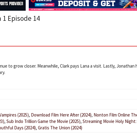
 1 Episode 14
nue to grow closer. Meanwhile, Clark pays Lana a visit. Lastly, Jonathan 
ry.
Vampires (2025)
,
Download Film Here After (2024)
,
Nonton Film Online Th
23)
,
Sub Indo Trillion Game the Movie (2025)
,
Streaming Movie Holy Night:
outhful Days (2024)
,
Gratis The Union (2024)