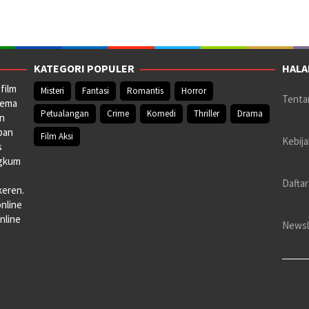
KATEGORI POPULER
HALA
film
Misteri
Fantasi
Romantis
Horror
Tenta
nema
Petualangan
Crime
Komedi
Thriller
Drama
an
pan
Film Aksi
Kebija
s
ngkum
Daftar
keren.
online
nline
Newsl