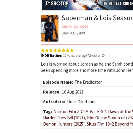
Superman & Lois Season
View All Episodes
View: 436 views
IMDB Rating:
10
votes, average
7.9
out of 10
Lois is worried about Jordan as he and Sarah conti
been spending more and more time with John Hen
Episode Name:
The Eradicator
Release:
10 Aug 2021
Sutradara:
Tidak Diketahui
Tag:
Nonton Film Z-O-M-B-I-E-S 4: Dawn of the 
Harder They Fall (2021)
,
Film Online Supercell (20
Demon Hunters (2025)
,
Situs Film 18×2 Beyond Y