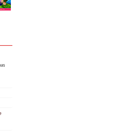
has
e