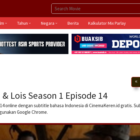
ilm
Tahun
Negara
Berita
Kalkulator Mix Parlay
& Lois Season 1 Episode 14
4 online dengan subtitle bahasa Indonesia di CinemaKeren.id gratis. S
n gunakan Google Chrome.