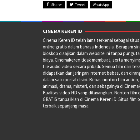
Sharer
Tweet
WhatsApp
CINEMA KEREN ID
Cinema Keren iD telah lama terkenal sebagai situs 
online gratis dalam bahasa Indonesia. Beragam si
bioskop disajikan dalam website ini tanpa pungut
biaya. Cinemakeren tidak membuat, serta menyim
file audio video secara pribadi. Semua film dan tek
didapatkan dari jaringan internet bebas, dan dira
dalam satu portal disini. Bebas nonton film action,
animasi, drama, misteri, dan sebagainya di Cinema
Kualitas video HD yang ditayangkan. Nonton film 
GRATIS tanpa iklan di Cinema Keren iD. Situs film o
terbaik sepanjang masa.