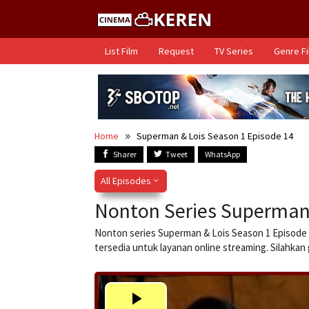
Skip
to
content
List Film
Request
TV Series
Genre F
Home
Superman & Lois Season 1 Episode 14
Sharer
Tweet
WhatsApp
All Episodes
Nonton Series Superman 
Nonton series Superman & Lois Season 1 Episode 1
tersedia untuk layanan online streaming. Silahka