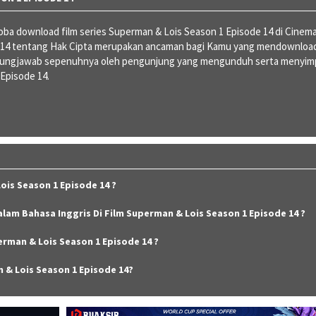
a download film series Superman & Lois Season 1 Episode 14 di Cinem
2014 tentang Hak Cipta merupakan ancaman bagi Kamu yang mendownloa
nggungjawab sepenuhnya oleh pengunjung yang mengunduh serta menyi
 Episode 14.
is Season 1 Episode 14 ?
alam Bahasa Inggris Di Film Superman & Lois Season 1 Episode 14 ?
rman & Lois Season 1 Episode 14 ?
 & Lois Season 1 Episode 14?