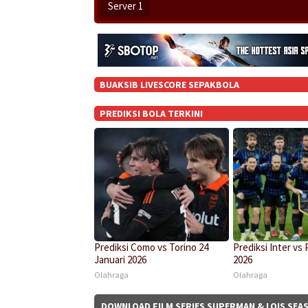
Server 1
BUAKSIB LIVESCORE SEPAKBOLA
PREDIKSI BOLA TERKINI
Prediksi Como vs Torino 24
Prediksi Inter vs 
Januari 2026
2026
Olahraga
Olahraga
DOWNLOAD FILM SERIES SUPERMAN & LOIS SEAS