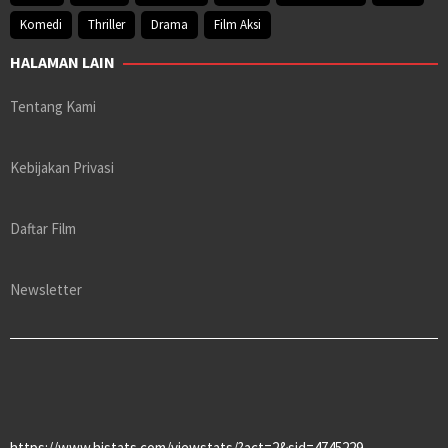
Komedi
Thriller
Drama
Film Aksi
HALAMAN LAIN
Tentang Kami
Kebijakan Privasi
Daftar Film
Newsletter
https://www.histats.com/viewstats/?act=2&sid=4745229