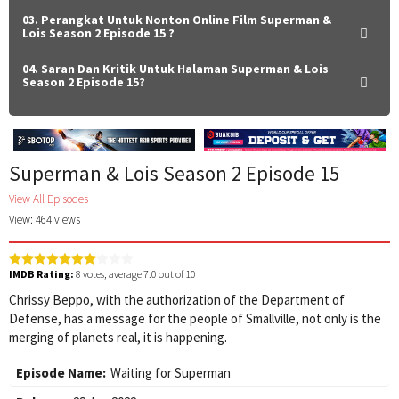
03. Perangkat Untuk Nonton Online Film Superman &
Lois Season 2 Episode 15 ?
04. Saran Dan Kritik Untuk Halaman Superman & Lois
Season 2 Episode 15?
Superman & Lois Season 2 Episode 15
View All Episodes
View: 464 views
IMDB Rating:
8
votes, average
7.0
out of 10
Chrissy Beppo, with the authorization of the Department of
Defense, has a message for the people of Smallville, not only is the
merging of planets real, it is happening.
Episode Name:
Waiting for Superman