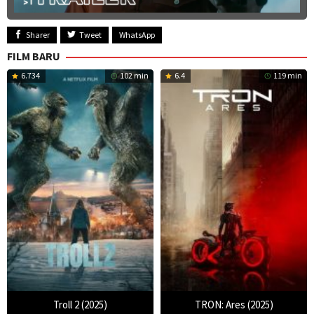
Sharer
Tweet
WhatsApp
FILM BARU
6.734
102 min
6.4
119 min
Troll 2 (2025)
TRON: Ares (2025)