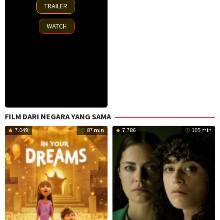
30
TRAILER
Oct
2025
WATCH
FILM DARI NEGARA YANG SAMA
7.049
87 min
7.786
105 min