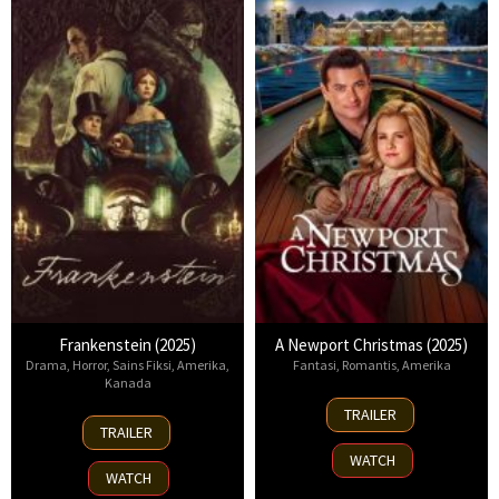
Frankenstein (2025)
A Newport Christmas (2025)
Drama
,
Horror
,
Sains Fiksi
,
Amerika
,
Fantasi
,
Romantis
,
Amerika
Kanada
2
TRAILER
17
Nov
TRAILER
Oct
2025
WATCH
2025
WATCH