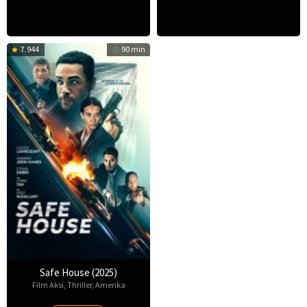
7.944
90 min
Safe House (2025)
Film Aksi
,
Thriller
,
Amerika