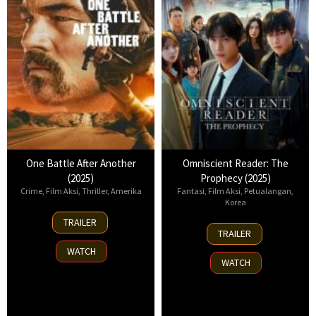
One Battle After Another
Omniscient Reader: The
(2025)
Prophecy (2025)
Crime
,
Film Aksi
,
Thriller
,
Amerika
Fantasi
,
Film Aksi
,
Petualangan
,
Korea
23
TRAILER
23
Sep
TRAILER
Jul
2025
WATCH
2025
WATCH