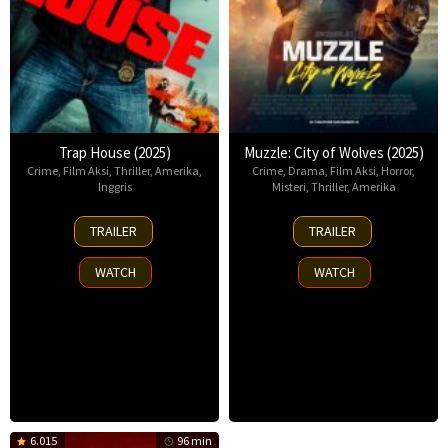
Trap House (2025)
Muzzle: City of Wolves (2025)
Crime
,
Film Aksi
,
Thriller
,
Amerika
,
Crime
,
Drama
,
Film Aksi
,
Horror
,
Inggris
Misteri
,
Thriller
,
Amerika
14
13
TRAILER
TRAILER
Nov
Nov
2025
2025
WATCH
WATCH
6.015
96 min