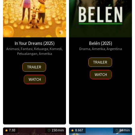
In Your Dreams (2025)
Belén (2025)
Animasi
,
Fantasi
,
Keluarga
,
Komedi
,
Drama
,
Amerika
,
Argentina
Petualangan
,
Amerika
18
TRAILER
7
Sep
TRAILER
Nov
2025
WATCH
2025
WATCH
7.93
150 min
8.667
84 min