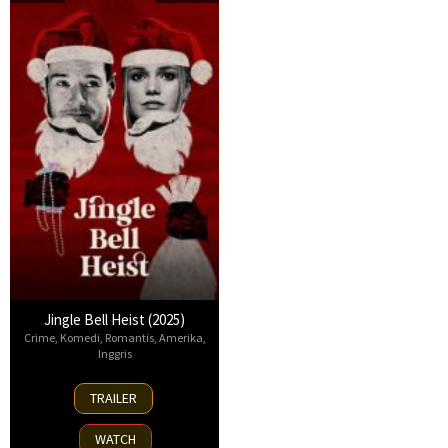
Jingle Bell Heist (2025)
Crime
,
Komedi
,
Romantis
,
Amerika
,
Inggris
25
TRAILER
Nov
2025
WATCH