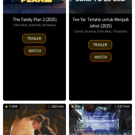
The Family Plan 2 (2025)
Tee Yai: Terlahir untuk Menjadi
Film Aksi
,
Komedi
,
Amerika
Jahat (2025)
Crime
,
Drama
,
Film Aksi
,
Thailand
11
TRAILER
Nov
13
TRAILER
2025
Nov
WATCH
2025
WATCH
7.694
162 min
6.8
117 min