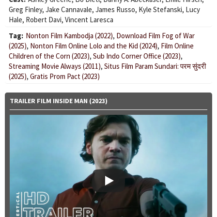
Greg Finley
,
Jake Cannavale
,
James Russo
,
Kyle Stefanski
,
Lucy
Hale
,
Robert Davi
,
Vincent Laresca
Tag:
Nonton Film Kambodja (2022)
,
Download Film Fog of War
(2025)
,
Nonton Film Online Lolo and the Kid (2024)
,
Film Online
Children of the Corn (2023)
,
Sub Indo Corner Office (2023)
,
Streaming Movie Always (2011)
,
Situs Film Param Sundari: परम सुंदरी
(2025)
,
Gratis Prom Pact (2023)
TRAILER FILM INSIDE MAN (2023)