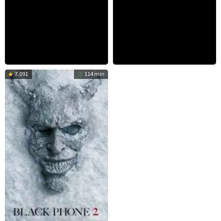
7.091
114 min