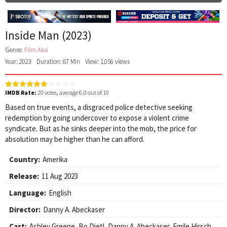
Inside Man (2023)
Genre:
Film Aksi
Year: 2023
Duration: 87 Min
View: 1,056 views
IMDB Rate:
20
votes, average
6.0
out of 10
Based on true events, a disgraced police detective seeking
redemption by going undercover to expose a violent crime
syndicate. But as he sinks deeper into the mob, the price for
absolution may be higher than he can afford.
Country:
Amerika
Release:
11 Aug 2023
Language:
English
Director:
Danny A. Abeckaser
Cast:
Ashley Greene
,
Bo Dietl
,
Danny A. Abeckaser
,
Emile Hirsch
,