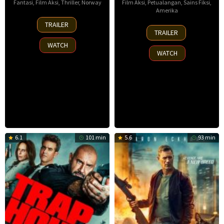
Fantasi
,
Film Aksi
,
Thriller
,
Norway
Film Aksi
,
Petualangan
,
Sains Fiksi
,
Amerika
30
TRAILER
8
Nov
TRAILER
Oct
2025
WATCH
2025
WATCH
6.1
101 min
5.6
93 min