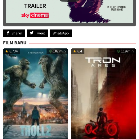
Sharer
Tweet
WhatsApp
FILM BARU
6.734
102 min
6.4
119 min