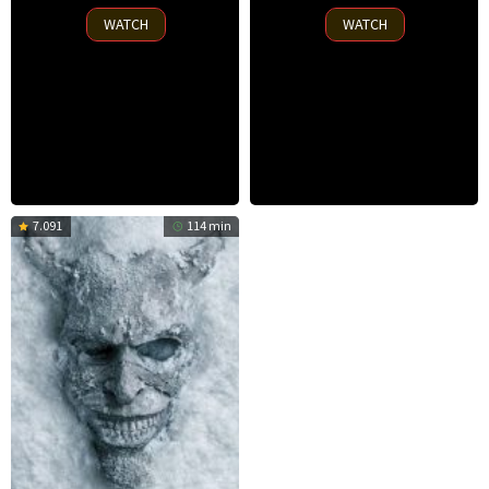
2025
2025
WATCH
WATCH
7.091
114 min