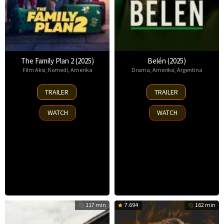
The Family Plan 2 (2025)
Belén (2025)
Film Aksi
,
Komedi
,
Amerika
Drama
,
Amerika
,
Argentina
11
18
TRAILER
TRAILER
Nov
Sep
2025
2025
WATCH
WATCH
117 min
7.694
162 min