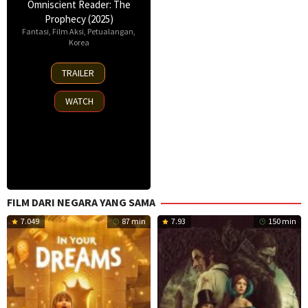
Omniscient Reader: The
Prophecy (2025)
Fantasi
,
Film Aksi
,
Petualangan
,
Korea
23
TRAILER
Jul
2025
WATCH
FILM DARI NEGARA YANG SAMA
7.049
87 min
7.93
150 min