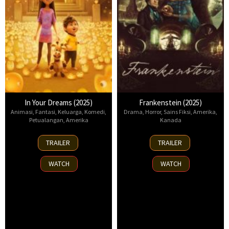
In Your Dreams (2025)
Frankenstein (2025)
Animasi
,
Fantasi
,
Keluarga
,
Komedi
,
Drama
,
Horror
,
Sains Fiksi
,
Amerika
,
Petualangan
,
Amerika
Kanada
7
17
TRAILER
TRAILER
Nov
Oct
2025
2025
WATCH
WATCH