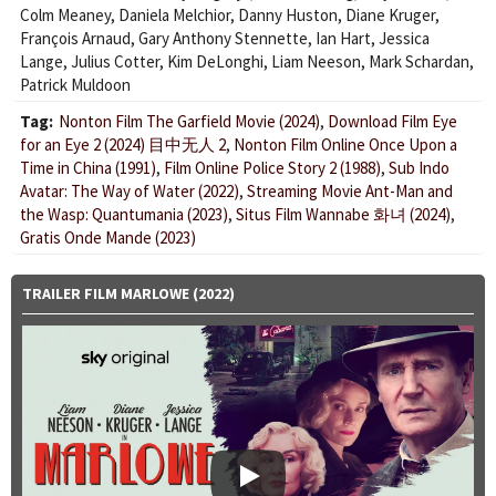
Colm Meaney
,
Daniela Melchior
,
Danny Huston
,
Diane Kruger
,
François Arnaud
,
Gary Anthony Stennette
,
Ian Hart
,
Jessica
Lange
,
Julius Cotter
,
Kim DeLonghi
,
Liam Neeson
,
Mark Schardan
,
Patrick Muldoon
Tag:
Nonton Film The Garfield Movie (2024)
,
Download Film Eye
for an Eye 2 (2024) 目中无人 2
,
Nonton Film Online Once Upon a
Time in China (1991)
,
Film Online Police Story 2 (1988)
,
Sub Indo
Avatar: The Way of Water (2022)
,
Streaming Movie Ant-Man and
the Wasp: Quantumania (2023)
,
Situs Film Wannabe 화녀 (2024)
,
Gratis Onde Mande (2023)
TRAILER FILM MARLOWE (2022)