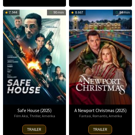
7.944
90 min
8.667
84 min
Safe House (2025)
A Newport Christmas (2025)
Film Aksi
,
Thriller
,
Amerika
Fantasi
,
Romantis
,
Amerika
30
2
TRAILER
TRAILER
Oct
Nov