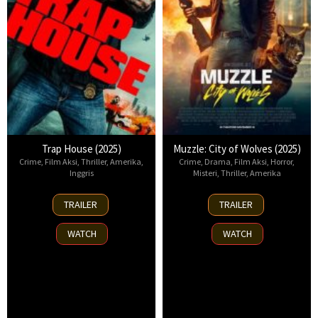
Trap House (2025)
Muzzle: City of Wolves (2025)
Crime
,
Film Aksi
,
Thriller
,
Amerika
,
Crime
,
Drama
,
Film Aksi
,
Horror
,
Inggris
Misteri
,
Thriller
,
Amerika
14
13
TRAILER
TRAILER
Nov
Nov
2025
2025
WATCH
WATCH