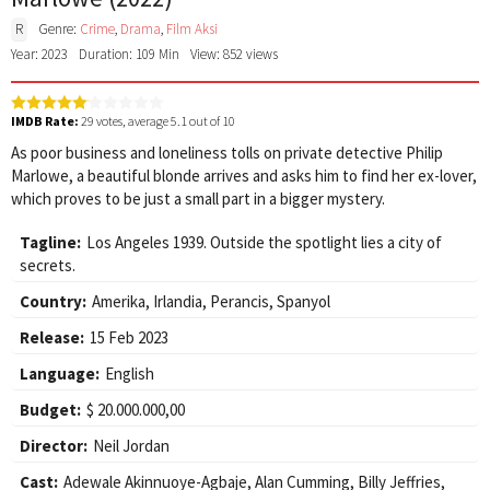
R
Genre:
Crime
,
Drama
,
Film Aksi
Year: 2023
Duration: 109 Min
View: 852 views
IMDB Rate:
29
votes, average
5.1
out of 10
As poor business and loneliness tolls on private detective Philip
Marlowe, a beautiful blonde arrives and asks him to find her ex-lover,
which proves to be just a small part in a bigger mystery.
Tagline:
Los Angeles 1939. Outside the spotlight lies a city of
secrets.
Country:
Amerika
,
Irlandia
,
Perancis
,
Spanyol
Release:
15 Feb 2023
Language:
English
Budget:
$ 20.000.000,00
Director:
Neil Jordan
Cast:
Adewale Akinnuoye-Agbaje
,
Alan Cumming
,
Billy Jeffries
,