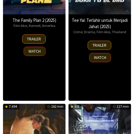
The Family Plan 2 (2025)
Tee Yai: Terlahir untuk Menjadi
Film Aksi
,
Komedi
,
Amerika
Jahat (2025)
Crime
,
Drama
,
Film Aksi
,
Thailand
11
TRAILER
Nov
13
TRAILER
2025
Nov
WATCH
2025
WATCH
7.694
162 min
6.8
117 min