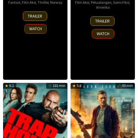
Fantasi
,
Film Aksi
,
Thriller
,
Norway
Film Aksi
,
Petualangan
,
Sains Fiksi
,
Amerika
30
TRAILER
8
Nov
TRAILER
Oct
2025
WATCH
2025
WATCH
6.1
101 min
5.6
93 min