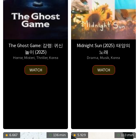
The Ghost Game: 강령: 귀신
Midnight Sun (2025): 태양의
놀이 (2025)
노래
Horror
,
Misteri
,
Thriller
,
Korea
Drama
,
Musik
,
Korea
6
16
WATCH
WATCH
Aug
May
2025
2025
6.667
136 min
5.929
113 min