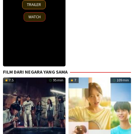
30
TRAILER
Oct
2025
WATCH
FILM DARI NEGARA YANG SAMA
7.5
95 min
7
109 min