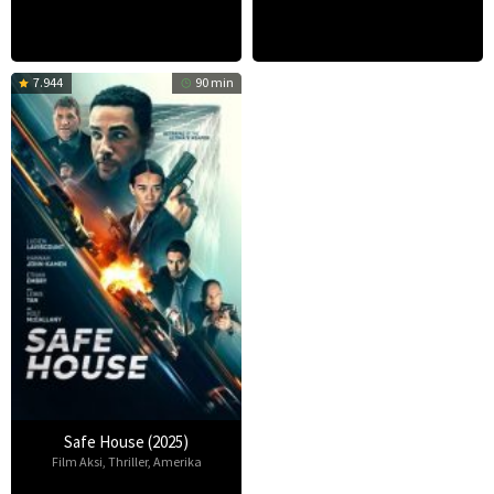
7.944
90 min
Safe House (2025)
Film Aksi
,
Thriller
,
Amerika