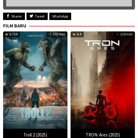
Sharer
Tweet
WhatsApp
FILM BARU
6.734
102 min
6.4
119 min
Troll 2 (2025)
TRON: Ares (2025)