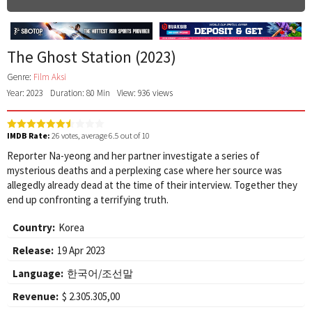
The Ghost Station (2023)
Genre:
Film Aksi
Year: 2023
Duration: 80 Min
View: 936 views
IMDB Rate:
26
votes, average
6.5
out of 10
Reporter Na-yeong and her partner investigate a series of
mysterious deaths and a perplexing case where her source was
allegedly already dead at the time of their interview. Together they
end up confronting a terrifying truth.
Country:
Korea
Release:
19 Apr 2023
Language:
한국어/조선말
Revenue:
$ 2.305.305,00