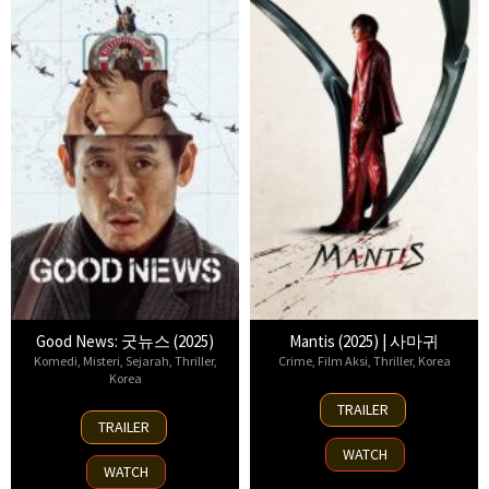
Good News: 굿뉴스 (2025)
Mantis (2025) | 사마귀
Komedi
,
Misteri
,
Sejarah
,
Thriller
,
Crime
,
Film Aksi
,
Thriller
,
Korea
Korea
26
TRAILER
5
Sep
TRAILER
Sep
2025
WATCH
2025
WATCH