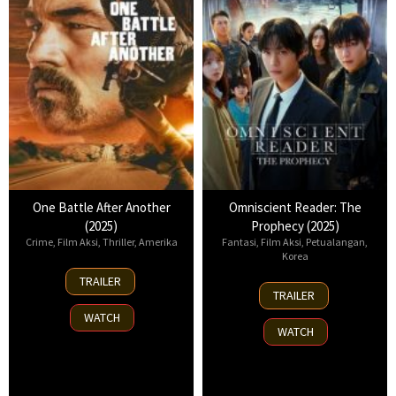
One Battle After Another
Omniscient Reader: The
(2025)
Prophecy (2025)
Crime
,
Film Aksi
,
Thriller
,
Amerika
Fantasi
,
Film Aksi
,
Petualangan
,
Korea
23
TRAILER
23
Sep
TRAILER
Jul
2025
WATCH
2025
WATCH