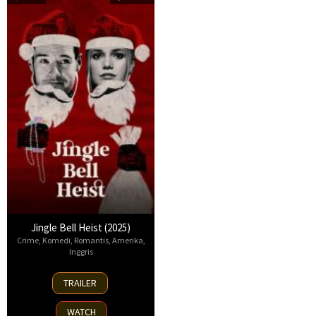
Jingle Bell Heist (2025)
Crime
,
Komedi
,
Romantis
,
Amerika
,
Inggris
25
TRAILER
Nov
2025
WATCH