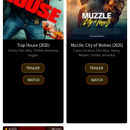
Trap House (2025)
Muzzle: City of Wolves (2025)
Crime
,
Film Aksi
,
Thriller
,
Amerika
,
Crime
,
Drama
,
Film Aksi
,
Horror
,
Inggris
Misteri
,
Thriller
,
Amerika
14
13
TRAILER
TRAILER
Nov
Nov
2025
2025
WATCH
WATCH
6.015
96 min