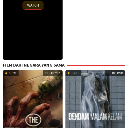
16
WATCH
May
2025
FILM DARI NEGARA YANG SAMA
5.794
116 min
7.667
103 min