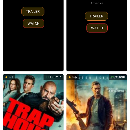
Amerika
30
TRAILER
8
Nov
TRAILER
Oct
2025
WATCH
2025
WATCH
6.1
101 min
5.6
93 min