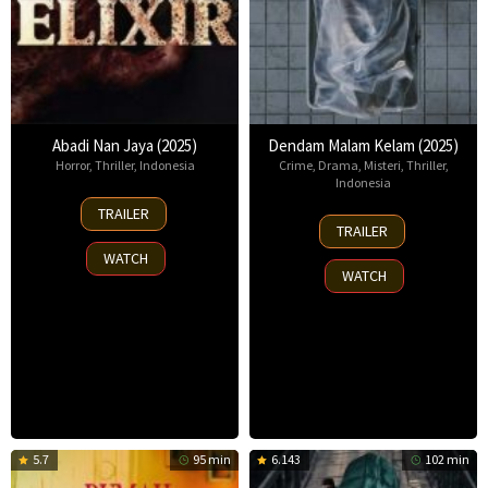
Abadi Nan Jaya (2025)
Dendam Malam Kelam (2025)
Horror
,
Thriller
,
Indonesia
Crime
,
Drama
,
Misteri
,
Thriller
,
Indonesia
22
TRAILER
28
Oct
TRAILER
May
2025
WATCH
2025
WATCH
5.7
95 min
6.143
102 min