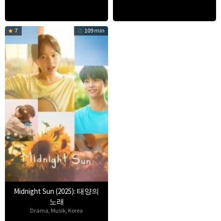
7
109 min
Midnight Sun (2025): 태양의
노래
Drama
,
Musik
,
Korea