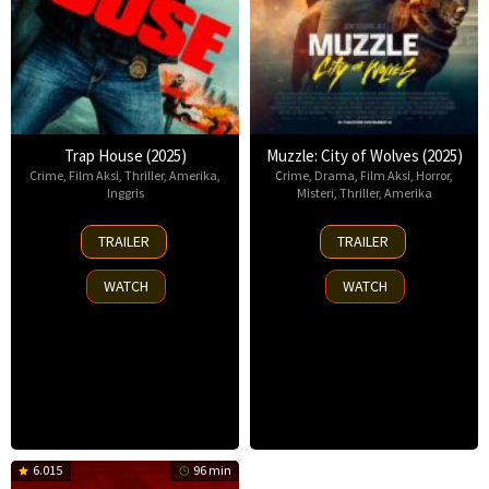
Trap House (2025)
Muzzle: City of Wolves (2025)
Crime
,
Film Aksi
,
Thriller
,
Amerika
,
Crime
,
Drama
,
Film Aksi
,
Horror
,
Inggris
Misteri
,
Thriller
,
Amerika
14
13
TRAILER
TRAILER
Nov
Nov
2025
2025
WATCH
WATCH
6.015
96 min