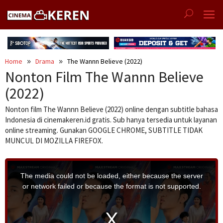
Skip
to
content
Home
Drama
The Wannn Believe (2022)
Nonton Film The Wannn Believe
(2022)
Nonton film The Wannn Believe (2022) online dengan subtitle bahasa
Indonesia di cinemakeren.id gratis. Sub hanya tersedia untuk layanan
online streaming. Gunakan GOOGLE CHROME, SUBTITLE TIDAK
MUNCUL DI MOZILLA FIREFOX.
T
h
i
The media could not be loaded, either because the server
s
i
or network failed or because the format is not supported.
s
a
m
o
d
a
l
w