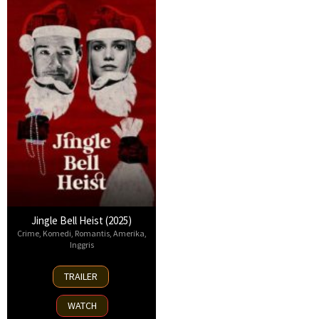
Jingle Bell Heist (2025)
Crime
,
Komedi
,
Romantis
,
Amerika
,
Inggris
25
TRAILER
Nov
2025
WATCH