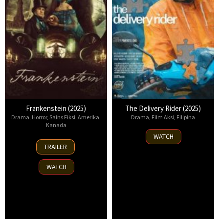
Frankenstein (2025)
The Delivery Rider (2025)
Drama
,
Horror
,
Sains Fiksi
,
Amerika
,
Drama
,
Film Aksi
,
Filipina
Kanada
23
WATCH
17
Oct
TRAILER
Oct
2025
2025
WATCH