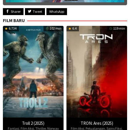
Sharer
Tweet
WhatsApp
FILM BARU
6.734
102 min
6.4
119 min
Troll 2 (2025)
TRON: Ares (2025)
Fantasi
,
Film Aksi
,
Thriller
,
Norway
Film Aksi
,
Petualangan
,
Sains Fiksi
,