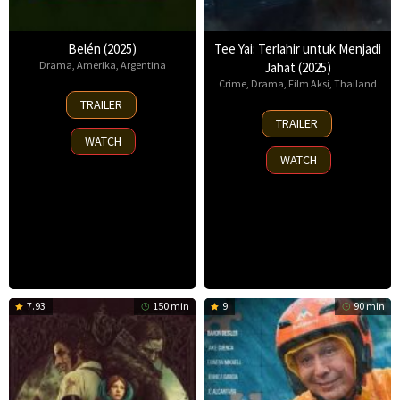
Belén (2025)
Tee Yai: Terlahir untuk Menjadi
Drama
,
Amerika
,
Argentina
Jahat (2025)
Crime
,
Drama
,
Film Aksi
,
Thailand
18
TRAILER
Sep
13
TRAILER
2025
Nov
WATCH
2025
WATCH
7.93
150 min
9
90 min