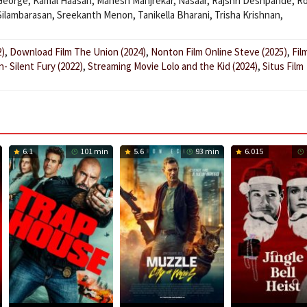
 George
,
Kamal Haasan
,
Mahesh Manjrekar
,
Nasaar
,
Rajshri Deshpande
,
Ro
Silambarasan
,
Sreekanth Menon
,
Tanikella Bharani
,
Trisha Krishnan
,
2)
,
Download Film The Union (2024)
,
Nonton Film Online Steve (2025)
,
Fil
- Silent Fury (2022)
,
Streaming Movie Lolo and the Kid (2024)
,
Situs Film
6.1
101 min
5.6
93 min
6.015