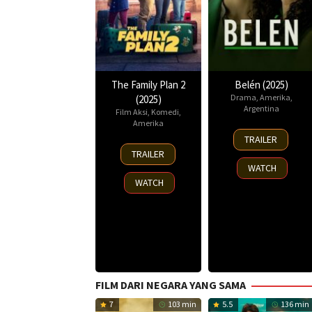
The Family Plan 2
Belén (2025)
Drama
,
Amerika
,
(2025)
Argentina
Film Aksi
,
Komedi
,
Amerika
18
TRAILER
11
Sep
TRAILER
Nov
2025
WATCH
2025
WATCH
FILM DARI NEGARA YANG SAMA
7
103 min
5.5
136 min