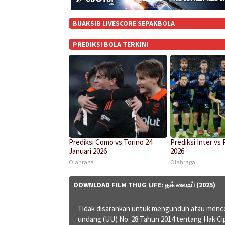
BUAKSIB LIVESCORE SEPAKBOLA
PREDIKSI BOLA TERKINI
Prediksi Como vs Torino 24
Prediksi Inter vs 
Januari 2026
2026
Olahraga
Olahraga
DOWNLOAD FILM THUG LIFE: தக் லைஃப் (2025)
Tidak disarankan untuk mengunduh atau mencob
undang (UU) No. 28 Tahun 2014 tentang Hak C