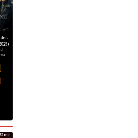
der:
2025)
si
,
rea
52 min