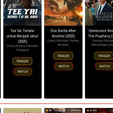
Tee Yai: Terlahir
One Battle After
Omniscient Rea
untuk Menjadi Jahat
Another (2025)
The Prophecy (
Crime
,
Film Aksi
,
Thriller
,
Fantasi
,
Film Ak
(2025)
Amerika
Petualangan
,
Ko
Crime
,
Drama
,
Film Aksi
,
Thailand
23
23
TRAILER
TRAILER
13
Sep
Jul
TRAILER
Nov
2025
2025
WATCH
WATCH
2025
WATCH
8
146 min
6.143
1