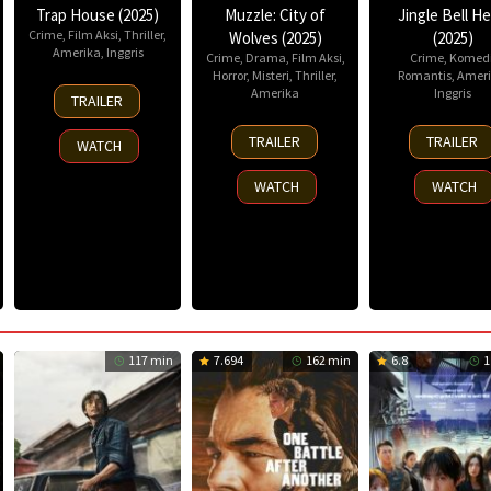
Trap House (2025)
Muzzle: City of
Jingle Bell He
Crime
,
Film Aksi
,
Thriller
,
Wolves (2025)
(2025)
Amerika
,
Inggris
Crime
,
Drama
,
Film Aksi
,
Crime
,
Komed
Horror
,
Misteri
,
Thriller
,
Romantis
,
Ameri
14
Amerika
Inggris
TRAILER
Nov
13
25
2025
TRAILER
TRAILER
WATCH
Nov
Nov
2025
2025
WATCH
WATCH
117 min
7.694
162 min
6.8
1