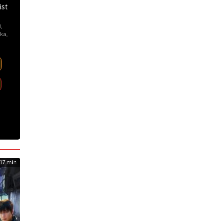
ist
i
,
ka
,
17 min