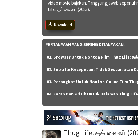
video movie bajakan. Tanggungjawab sepenuhn
Life: தக் லைஃப் (2025).
Download
PERTANYAAN YANG SERING DITANYAKAN:
01. Browser Untuk Nonton Film Thug Life: தக் 
02. Subtitle Kecepetan, Tidak Sesuai, atau Da
03. Perangkat Untuk Nonton Online Film Thug L
04. Saran Dan Kritik Untuk Halaman Thug Life:
Thug Life: தக் லைஃப் (20