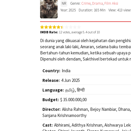
NR
Genre:
Crime
,
Drama
,
Film Aksi
Year: 2025
Duration: 165 Min
View: 413 view
IMDB Rate:
12
votes, average
5.4
out of 10
Di dunia yang dikuasai oleh kejahatan dan pengk
seorang anak laki-laki, Amaran, selama baku temb
Bertahun-tahun kemudian, ketika sebuah upaya p
Dipenuhi oleh dendam, Sakthivel bertekad untuk
Country:
India
Release:
4 Jun 2025
Language:
தமிழ், हिन्दी
Budget:
$ 35.000.000,00
Director:
Alisha Rahman
,
Bejoy Nambiar
,
Dhana
Sanjana Krishnamoorthy
Cast:
Abhirami
,
Adithya Krishnan
,
Aishwarya Lek