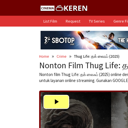
Skip
to
content
List Film
Request
TV Series
Genre F
Home
Crime
Thug Life: தக் லைஃப் (2025)
Nonton Film Thug Life: த
Nonton film Thug Life: தக் லைஃப் (2025) online de
untuk layanan online streaming. Gunakan GOO
Play
Video