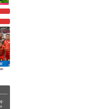
ue:
ng-
le