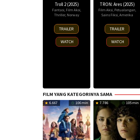
Troll 2 (2025)
TRON: Ares (2025)
Fantasi
,
Film Aksi
,
Film Aksi
,
Petualangan
,
Thriller
,
Norway
Sains Fiksi
,
Amerika
30
8
TRAILER
TRAILER
Nov
Oct
2025
2025
WATCH
WATCH
FILM YANG KATEGORINYA SAMA
6.667
106 min
7.786
105 min