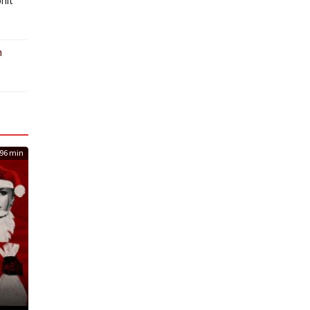
hit
m
96 min