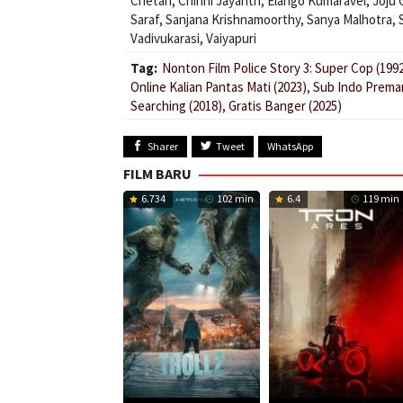
Chetan
,
Chinni Jayanth
,
Elango Kumaravel
,
Joju
Saraf
,
Sanjana Krishnamoorthy
,
Sanya Malhotra
,
Vadivukarasi
,
Vaiyapuri
Tag:
Nonton Film Police Story 3: Super Cop (199
Online Kalian Pantas Mati (2023)
,
Sub Indo Preman
Searching (2018)
,
Gratis Banger (2025)
Sharer
Tweet
WhatsApp
FILM BARU
6.734
102 min
6.4
119 min