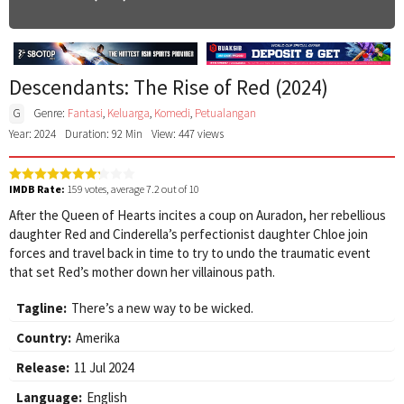
Descendants: The Rise of Red (2024)
G
Genre:
Fantasi
,
Keluarga
,
Komedi
,
Petualangan
Year: 2024
Duration: 92 Min
View: 447 views
IMDB Rate:
159
votes, average
7.2
out of 10
After the Queen of Hearts incites a coup on Auradon, her rebellious
daughter Red and Cinderella’s perfectionist daughter Chloe join
forces and travel back in time to try to undo the traumatic event
that set Red’s mother down her villainous path.
Tagline:
There’s a new way to be wicked.
Country:
Amerika
Release:
11 Jul 2024
Language:
English