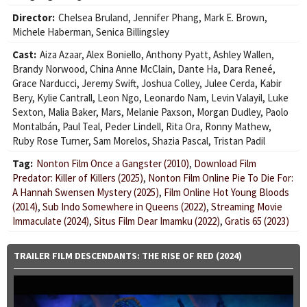
Director:
Chelsea Bruland
,
Jennifer Phang
,
Mark E. Brown
,
Michele Haberman
,
Senica Billingsley
Cast:
Aiza Azaar
,
Alex Boniello
,
Anthony Pyatt
,
Ashley Wallen
,
Brandy Norwood
,
China Anne McClain
,
Dante Ha
,
Dara Reneé
,
Grace Narducci
,
Jeremy Swift
,
Joshua Colley
,
Julee Cerda
,
Kabir
Bery
,
Kylie Cantrall
,
Leon Ngo
,
Leonardo Nam
,
Levin Valayil
,
Luke
Sexton
,
Malia Baker
,
Mars
,
Melanie Paxson
,
Morgan Dudley
,
Paolo
Montalbán
,
Paul Teal
,
Peder Lindell
,
Rita Ora
,
Ronny Mathew
,
Ruby Rose Turner
,
Sam Morelos
,
Shazia Pascal
,
Tristan Padil
Tag:
Nonton Film Once a Gangster (2010)
,
Download Film
Predator: Killer of Killers (2025)
,
Nonton Film Online Pie To Die For:
A Hannah Swensen Mystery (2025)
,
Film Online Hot Young Bloods
(2014)
,
Sub Indo Somewhere in Queens (2022)
,
Streaming Movie
Immaculate (2024)
,
Situs Film Dear Imamku (2022)
,
Gratis 65 (2023)
TRAILER FILM DESCENDANTS: THE RISE OF RED (2024)