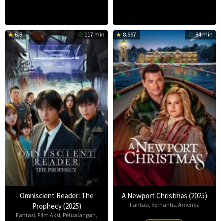
6.8
117 min
8.667
84 min
Omniscient Reader: The
A Newport Christmas (2025)
Fantasi
,
Romantis
,
Amerika
Prophecy (2025)
Fantasi
,
Film Aksi
,
Petualangan
,