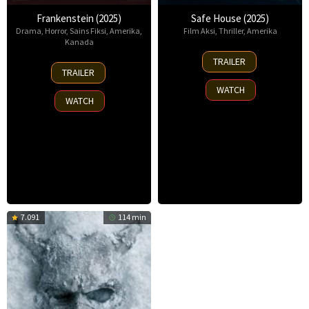
Frankenstein (2025)
Safe House (2025)
Drama
,
Horror
,
Sains Fiksi
,
Amerika
,
Film Aksi
,
Thriller
,
Amerika
Kanada
30
TRAILER
17
Oct
TRAILER
Oct
2025
WATCH
2025
WATCH
7.091
114 min