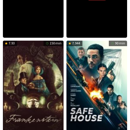
7.93
150 min
7.944
90 min