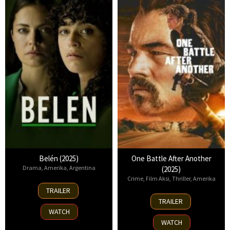
Belén (2025)
One Battle After Another
Drama
,
Amerika
,
Argentina
(2025)
Crime
,
Film Aksi
,
Thriller
,
Amerika
18
TRAILER
Sep
23
TRAILER
2025
Sep
WATCH
2025
WATCH