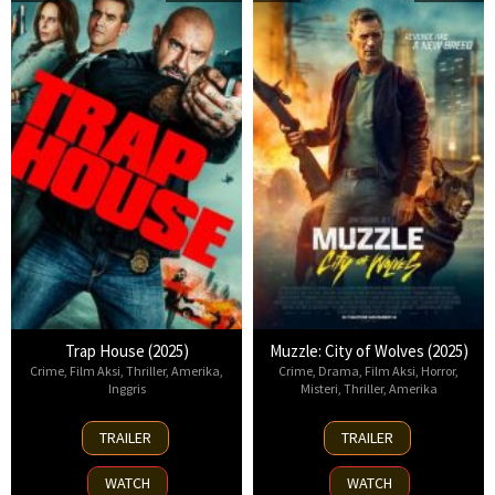
Trap House (2025)
Muzzle: City of Wolves (2025)
Crime
,
Film Aksi
,
Thriller
,
Amerika
,
Crime
,
Drama
,
Film Aksi
,
Horror
,
Inggris
Misteri
,
Thriller
,
Amerika
14
13
TRAILER
TRAILER
Nov
Nov
2025
2025
WATCH
WATCH