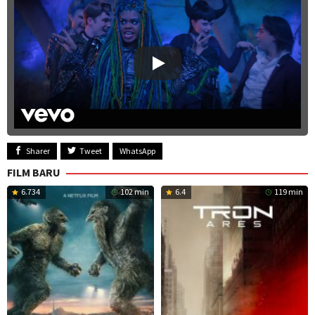
Sharer
Tweet
WhatsApp
FILM BARU
6.734
102 min
6.4
119 min