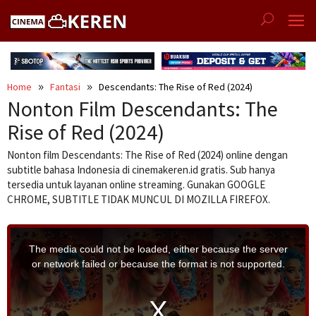
Skip
to
content
Home
Fantasi
Descendants: The Rise of Red (2024)
Nonton Film Descendants: The
Rise of Red (2024)
Nonton film Descendants: The Rise of Red (2024) online dengan
subtitle bahasa Indonesia di cinemakeren.id gratis. Sub hanya
tersedia untuk layanan online streaming. Gunakan GOOGLE
CHROME, SUBTITLE TIDAK MUNCUL DI MOZILLA FIREFOX.
T
h
i
The media could not be loaded, either because the server
s
i
or network failed or because the format is not supported.
s
a
m
o
d
a
l
w