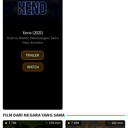
Xeno (2025)
Drama
,
Misteri
,
Petualangan
,
Sains
Fiksi
,
Amerika
19
TRAILER
Sep
2025
WATCH
FILM DARI NEGARA YANG SAMA
7.786
105 min
7.694
162 min