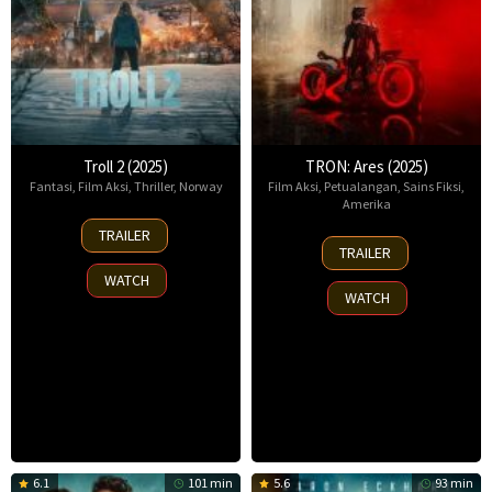
Troll 2 (2025)
TRON: Ares (2025)
Fantasi
,
Film Aksi
,
Thriller
,
Norway
Film Aksi
,
Petualangan
,
Sains Fiksi
,
Amerika
30
TRAILER
8
Nov
TRAILER
Oct
2025
WATCH
2025
WATCH
6.1
101 min
5.6
93 min