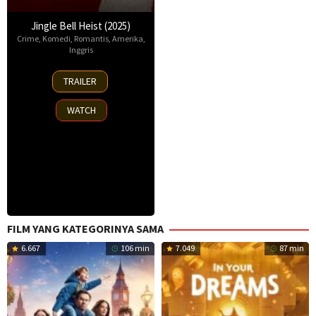
Jingle Bell Heist (2025)
Crime
,
Komedi
,
Romantis
,
Amerika
,
Inggris
25
TRAILER
Nov
2025
WATCH
FILM YANG KATEGORINYA SAMA
6.667
106 min
7.049
87 min