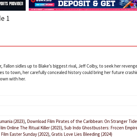
e 1
Fallon sidles up to Blake’s biggest rival, Jeff Colby, to seek her revenge
to town, her carefully concealed history could bring her future crash
own with her.
umania (2023)
,
Download Film Pirates of the Caribbean: On Stranger Tid
ilm Online The Ritual Killer (2023)
,
Sub Indo Ghostbusters: Frozen Empir
 Film Easter Sunday (2022)
,
Gratis Love Lies Bleeding (2024)