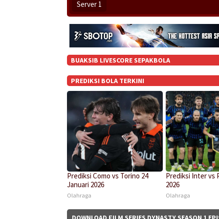
Server 1
BUAKSIB LIVESCORE SEPAKBOLA
PREDIKSI BOLA TERKINI
Prediksi Como vs Torino 24
Prediksi Inter vs 
Januari 2026
2026
Olahraga
Olahraga
DOWNLOAD FILM SERIES DYNASTY SEASON 1 EPI