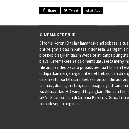
Sharer
Tweet
WhatsApp
CINEMA KEREN ID
Cinema Keren iD telah lama terkenal sebagai situs 
online gratis dalam bahasa Indonesia. Beragam si
bioskop disajikan dalam website ini tanpa pungut
biaya. Cinemakeren tidak membuat, serta menyim
file audio video secara pribadi. Semua film dan tek
didapatkan dari jaringan internet bebas, dan dira
dalam satu portal disini. Bebas nonton film action,
animasi, drama, misteri, dan sebagainya di Cinema
Kualitas video HD yang ditayangkan. Nonton film 
GRATIS tanpa iklan di Cinema Keren iD. Situs film o
terbaik sepanjang masa.