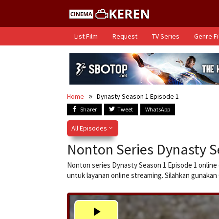
Skip
to
content
List Film
Request
TV Series
Genre F
Home
Dynasty Season 1 Episode 1
Sharer
Tweet
WhatsApp
All Episodes
Nonton Series Dynasty S
Nonton series Dynasty Season 1 Episode 1 online 
untuk layanan online streaming. Silahkan gunaka