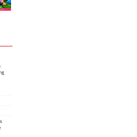
.
ing
es
e