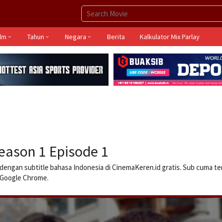
ilm
Tahun
Negara
Berita
Kalkulator Mix Parlay
eason 1 Episode 1
dengan subtitle bahasa Indonesia di CinemaKeren.id gratis. Sub cuma te
n Google Chrome.