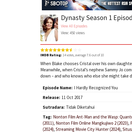
Dynasty Season 1 Episod
View All Episodes
View: 450 views
IMDB Rating:
14
votes, average
7.6
out of 10
When Blake chooses Cristal over his own daughter, 
Meanwhile, when Cristal’s nephew Sammy Jo comes 
down – and who knows who else she might take d
Episode Name:
I Hardly Recognized You
Release:
11 Oct 2017
Sutradara:
Tidak Diketahui
Tag:
Nonton Film Ant-Man and the Wasp: Quant
(2011)
,
Nonton Film Online Mangkujiwo 2 (2023)
,
F
(2024)
,
Streaming Movie City Hunter (2024)
,
Situs