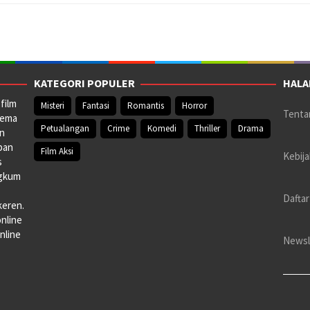
KATEGORI POPULER
HALA
film
Misteri
Fantasi
Romantis
Horror
Tenta
nema
Petualangan
Crime
Komedi
Thriller
Drama
an
pan
Film Aksi
Kebija
s
ngkum
Daftar
keren.
online
nline
Newsl