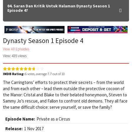
04. Saran Dan Kritik Untuk Halaman Dynasty Season 1
Episode 4?
Dynasty Season 1 Episode 4
View All Episodes
View: 435 views
IMDB Rating:
6
votes, average
7.7
out of 10
The Carringtons’ efforts to protect their secrets – from the world
and from each other – lead them outside the protective cocoon of
the Manor: Cristal and Blake to their belated honeymoon, Steven to
Sammy Jo’s rescue, and Fallon to confront old demons. They all face
the same difficult choice: serve yourself, or save the family?
Episode Name:
Private as a Circus
Release:
1 Nov 2017