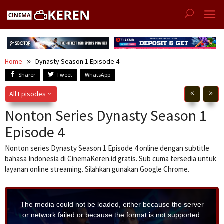
Skip
to
content
Home
Dynasty Season 1 Episode 4
Sharer
Tweet
WhatsApp
All Episodes
Nonton Series Dynasty Season 1
Episode 4
Nonton series Dynasty Season 1 Episode 4 online dengan subtitle
bahasa Indonesia di CinemaKeren.id gratis. Sub cuma tersedia untuk
layanan online streaming. Silahkan gunakan Google Chrome.
T
h
i
The media could not be loaded, either because the server
s
i
or network failed or because the format is not supported.
s
a