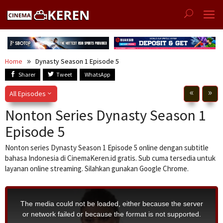
Skip
to
content
Home
Dynasty Season 1 Episode 5
Sharer
Tweet
WhatsApp
All Episodes
Nonton Series Dynasty Season 1
Episode 5
Nonton series Dynasty Season 1 Episode 5 online dengan subtitle
bahasa Indonesia di CinemaKeren.id gratis. Sub cuma tersedia untuk
layanan online streaming. Silahkan gunakan Google Chrome.
T
h
i
The media could not be loaded, either because the server
s
i
or network failed or because the format is not supported.
s
a