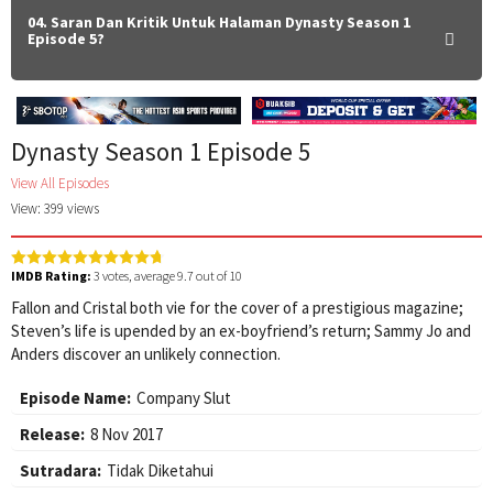
04. Saran Dan Kritik Untuk Halaman Dynasty Season 1
Episode 5?
Dynasty Season 1 Episode 5
View All Episodes
View: 399 views
IMDB Rating:
3
votes, average
9.7
out of 10
Fallon and Cristal both vie for the cover of a prestigious magazine;
Steven’s life is upended by an ex-boyfriend’s return; Sammy Jo and
Anders discover an unlikely connection.
Episode Name:
Company Slut
Release:
8 Nov 2017
Sutradara:
Tidak Diketahui