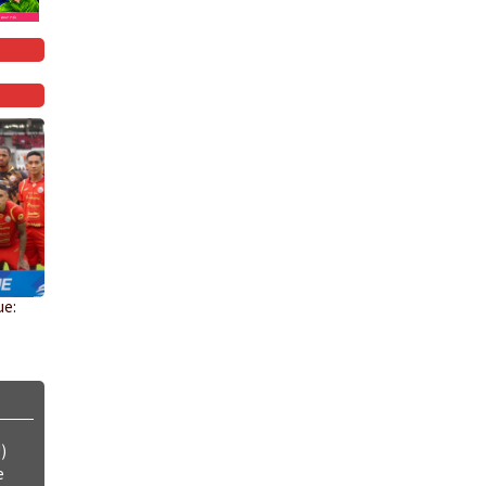
ue:
)
e