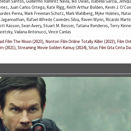
teban Santos
,
Guillermo Ramirez Navia
,
Iko Uwais
,
Isabella Garcia
,
Jeniq
enez
,
Juan Carlos Ortega
,
Kate Rigg
,
Keith Arthur Bolden
,
Kevin J. O’Co
urdes Perea
,
Mark Freeman Schotz
,
Mark Wahlberg
,
Myke Holmes
,
Nata
 Jagannathan
,
Rafael Alfredo Caviedes Silva
,
Raven Wynn
,
Ricardo Marti
ott Kasson
,
Sean Avery
,
Stuart M. Besser
,
Tatiana Ronderos
,
Terry Kinne
Gretzky
,
Vailana Antonucci
,
Vince Canlas
d Film The Moon (2023)
,
Nonton Film Online Totally Killer (2023)
,
Film On
n (2021)
,
Streaming Movie Golden Kamuy (2024)
,
Situs Film Gita Cinta Da