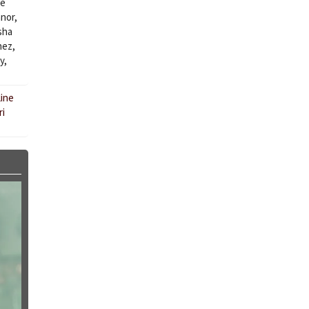
ue
nnor
,
sha
nez
,
y
,
line
ri