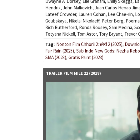
Dwayne A. Dorsey
,
Elle Graham
,
Emily Skeggs
,
Es
Hendrix
,
John Malkovich
,
Juan Carlos Henao Jim
Lateef Crowder
,
Lauren Cohan
,
Lee Chae-rin
,
Lo
Goubskaya
,
Nikolai Nikolaeff
,
Peter Berg
,
Poorna
Rich Rutherford
,
Ronda Rousey
,
Sam Medina
,
Sc
Tetyana Nickell
,
Tom Astor
,
Tory Bryant
,
Trevor 
Tag:
Nonton Film Chhorii 2: छोरी 2 (2025)
,
Downloa
Fair Rain (2025)
,
Sub Indo New Gods: Nezha Rebor
SMA (2023)
,
Gratis Paint (2023)
TRAILER FILM MILE 22 (2018)