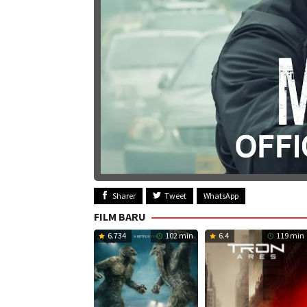
Sharer
Tweet
WhatsApp
FILM BARU
6.734
102 min
6.4
119 min