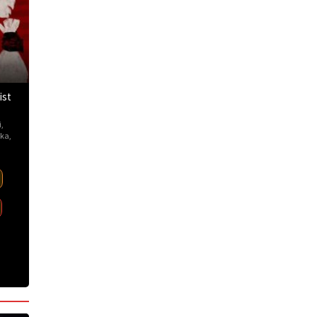
ist
i
,
ka
,