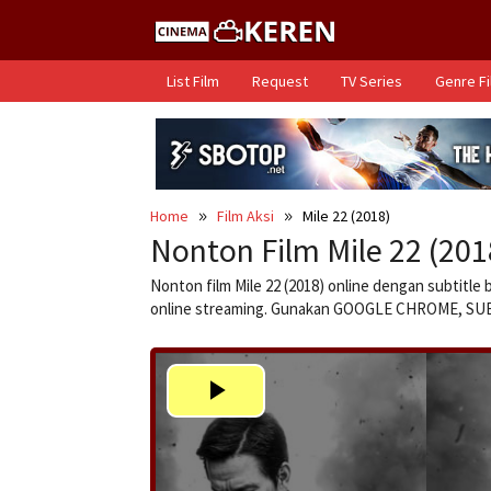
Skip
to
content
List Film
Request
TV Series
Genre F
Home
Film Aksi
Mile 22 (2018)
Nonton Film Mile 22 (201
Nonton film Mile 22 (2018) online dengan subtitle
online streaming. Gunakan GOOGLE CHROME, S
Play
Video