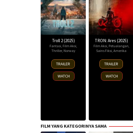
Troll 2 (2025)
TRON: Ares (2025)
Fantasi
,
Film Aksi
,
Film Aksi
,
Petualangan
,
Thriller
,
Norway
Sains Fiksi
,
Amerika
30
8
TRAILER
TRAILER
Nov
Oct
2025
2025
WATCH
WATCH
FILM YANG KATEGORINYA SAMA