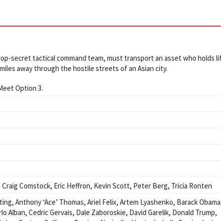
 top-secret tactical command team, must transport an asset who holds li
miles away through the hostile streets of an Asian city.
 Meet Option 3.
,
Craig Comstock
,
Eric Heffron
,
Kevin Scott
,
Peter Berg
,
Tricia Ronten
ting
,
Anthony ‘Ace’ Thomas
,
Ariel Felix
,
Artem Lyashenko
,
Barack Obama
rlo Alban
,
Cedric Gervais
,
Dale Zaboroskie
,
David Garelik
,
Donald Trump
,