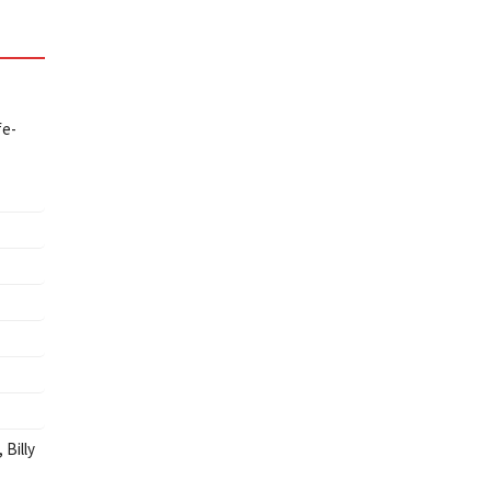
fe-
,
Billy