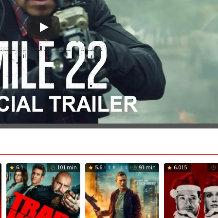
6.1
101 min
5.6
93 min
6.015