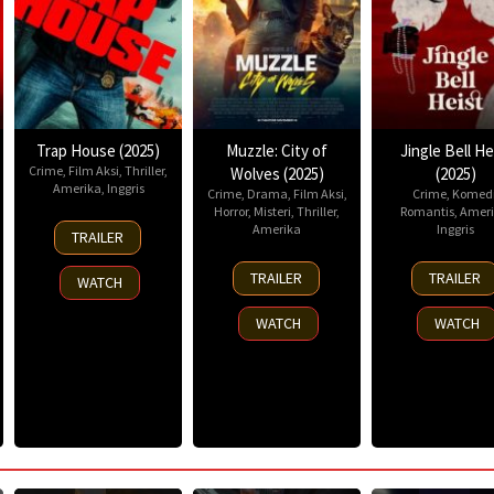
Trap House (2025)
Muzzle: City of
Jingle Bell He
Crime
,
Film Aksi
,
Thriller
,
Wolves (2025)
(2025)
Amerika
,
Inggris
Crime
,
Drama
,
Film Aksi
,
Crime
,
Komed
Horror
,
Misteri
,
Thriller
,
Romantis
,
Ameri
14
Amerika
Inggris
TRAILER
Nov
13
25
2025
TRAILER
TRAILER
WATCH
Nov
Nov
2025
2025
WATCH
WATCH