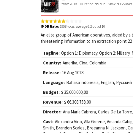
Year: 2018
Duration: 95 Min
View: 938 views
IMDB Rate:
1958
votes, average
6.2
out of 10
An elite group of American operatives, aided by a
threatening information to an extraction point 22 
Tagline:
Option 1: Diplomacy. Option 2: Military.
Country:
Amerika
,
Cina
,
Colombia
Release:
16 Aug 2018
Language:
Bahasa indonesia, English, Pусский
Budget:
$ 35.000.000,00
Revenue:
$ 66.308.758,00
Director:
Ana María Cabrera
,
Carlos De La Torre
Cast:
Alexandra Vino
,
Alla Greene
,
Amanda Cabig
Smith
,
Brandon Scales
,
Breeanna N. Jackson
,
Ca